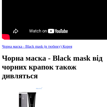
Чорна маска - Black mask (в тюбику) Корея
Чорна маска - Black mask від
чорних крапок також
дивляться