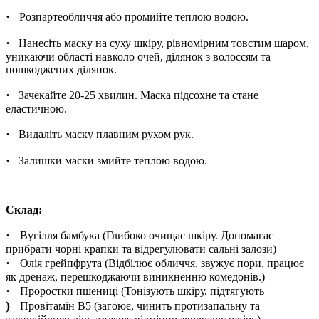
·
Розпарте
обличчя або промийте теплою водою.
·
Нанесіть маску на суху шкіру, рівномірним товстим шаром,
уникаючи області навколо очей, ділянок з волоссям та
пошкоджених ділянок.
·
Зачекайте 20-25 хвилин. Маска підсохне та стане
еластичною.
·
Видаліть маску плавним рухом рук.
·
Залишки маски змийте теплою водою.
Склад:
·
Вугілля бамбука (Глибоко очищає шкіру. Допомагає
прибрати чорні крапки та відрегулювати сальні залози)
·
Олія грейпфрута (Відбілює обличчя, звужує пори, працює
як дренаж, перешкоджаючи виникненню комедонів.)
·
Проростки пшениці (Тонізують шкіру, підтягують
)
Провітамін В5 (загоює, чинить протизапальну та