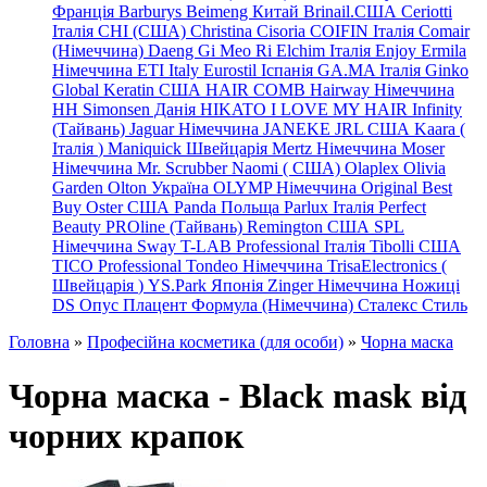
Франція
Barburys
Beimeng Китай
Brinail.США
Ceriotti
Італія
CHI (США)
Christina
Cisoria
COIFIN Італія
Comair
(Німеччина) Daeng
Gi
Meo
Ri
Elchim Італія
Enjoy
Ermila
Німеччина
ETI Italy
Eurostil Іспанія
GA.MA Італія
Ginko
Global Keratin США
HAIR COMB
Hairway Німеччина
HH Simonsen Данія
HIKATO
I LOVE MY HAIR
Infinity
(Тайвань)
Jaguar Німеччина
JANEKE
JRL
США
Kaara
(
Італія
)
Maniquick Швейцарія
Mertz Німеччина
Moser
Німеччина
Mr. Scrubber Naomi
(
США)
Olaplex
Olivia
Garden
Olton Україна
OLYMP Німеччина
Original Best
Buy
Oster США
Panda Польща
Parlux Італія
Perfect
Beauty
PROline (Тайвань)
Remington США
SPL
Німеччина
Sway
T-LAB Professional Італія
Tibolli США
TICO
Professional
Tondeo
Німеччина
TrisaElectronics (
Швейцарія
)
YS.Park Японія
Zinger Німеччина
Ножиці
DS
Опус
Плацент Формула (Німеччина)
Сталекс
Стиль
Головна
»
Професійна косметика (для особи)
»
Чорна маска
Чорна маска - Black mask від
чорних крапок