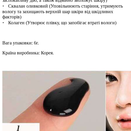
заспокійливу дію, а також відмінно зволожує шкіру)
·
Сквалан оливковий (Уповільнюють старіння, утримують
вологу та захищають верхній шар шкіри від шкідливих
факторів)
·
Колаген (Утворює плівку, що запобігає втраті вологи)
Вага упаковки: 6г.
Країна виробника: Корея.