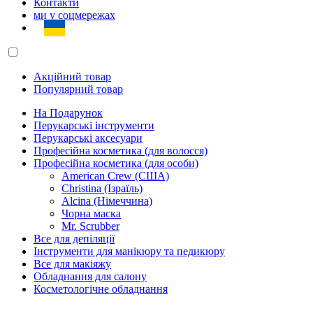
Контакти
ми у соцмережах
Акційний товар
Популярний товар
На Подарунок
Перукарські інструменти
Перукарські аксесуари
Професійна косметика (для волосся)
Професійна косметика (для особи)
American Crew (США)
Christina (Ізраїль)
Alcina (Німеччина)
Чорна маска
Mr. Scrubber
Все для депіляції
Інструменти для манікюру та педикюру
Все для макіяжу
Обладнання для салону
Косметологічне обладнання