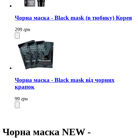
Чорна маска - Black mask (в тюбику) Корея
299
грн
Чорна маска - Black mask від чорних
крапок
99
грн
Чорна маска NEW -