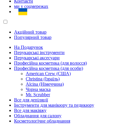
Контакти
ми у соцмережах
Акційний товар
Популярний товар
На Подарунок
Перукарські інструменти
Перукарські аксесуари
Професійна косметика (для волосся)
Професійна косметика (для особи)
American Crew (США)
Christina (Ізраїль)
Alcina (Німеччина)
Чорна маска
Mr. Scrubber
Все для депіляції
Інструменти для манікюру та педикюру
Все для макіяжу
Обладнання для салону
Косметологічне обладнання