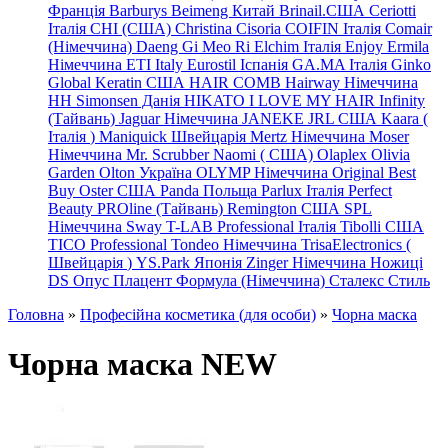
Франція
Barburys
Beimeng Китай
Brinail.США
Ceriotti
Італія
CHI (США)
Christina
Cisoria
COIFIN Італія
Comair
(Німеччина) Daeng
Gi
Meo
Ri
Elchim Італія
Enjoy
Ermila
Німеччина
ETI Italy
Eurostil Іспанія
GA.MA Італія
Ginko
Global Keratin США
HAIR COMB
Hairway Німеччина
HH Simonsen Данія
HIKATO
I LOVE MY HAIR
Infinity
(Тайвань)
Jaguar Німеччина
JANEKE
JRL
США
Kaara
(
Італія
)
Maniquick Швейцарія
Mertz Німеччина
Moser
Німеччина
Mr. Scrubber Naomi
(
США)
Olaplex
Olivia
Garden
Olton Україна
OLYMP Німеччина
Original Best
Buy
Oster США
Panda Польща
Parlux Італія
Perfect
Beauty
PROline (Тайвань)
Remington США
SPL
Німеччина
Sway
T-LAB Professional Італія
Tibolli США
TICO
Professional
Tondeo
Німеччина
TrisaElectronics (
Швейцарія
)
YS.Park Японія
Zinger Німеччина
Ножиці
DS
Опус
Плацент Формула (Німеччина)
Сталекс
Стиль
Головна
»
Професійна косметика (для особи)
»
Чорна маска
Чорна маска NEW