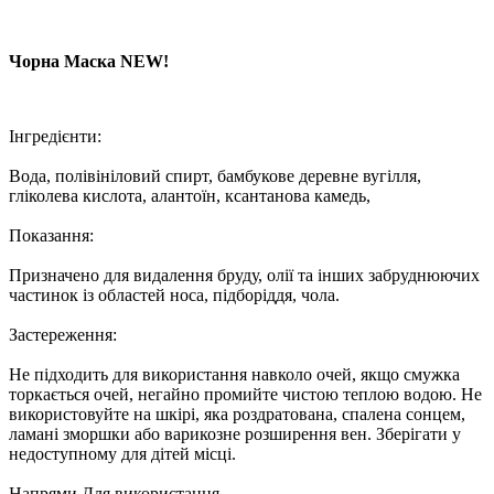
Чорна Маска NEW!
Інгредієнти:
Вода, полівініловий спирт, бамбукове деревне вугілля,
гліколева кислота, алантоїн, ксантанова камедь,
Показання:
Призначено для видалення бруду, олії та інших забруднюючих
частинок із областей носа, підборіддя, чола.
Застереження:
Не підходить для використання навколо очей, якщо смужка
торкається очей, негайно промийте чистою теплою водою. Не
використовуйте на шкірі, яка роздратована, спалена сонцем,
ламані зморшки або варикозне розширення вен. Зберігати у
недоступному для дітей місці.
Напрями Для використання