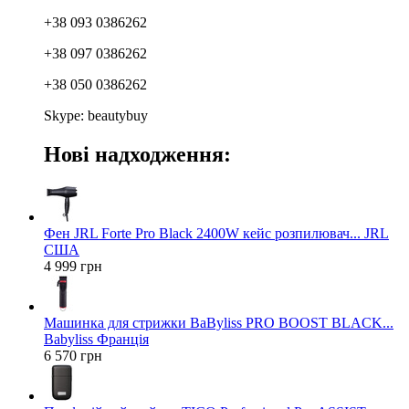
+38 093 0386262
+38 097 0386262
+38 050 0386262
Skype: beautybuy
Нові надходження:
Фен JRL Forte Pro Black 2400W кейс розпилювач... JRL
США
4 999 грн
Машинка для стрижки BaByliss PRO BOOST BLACK...
Babyliss Франція
6 570 грн