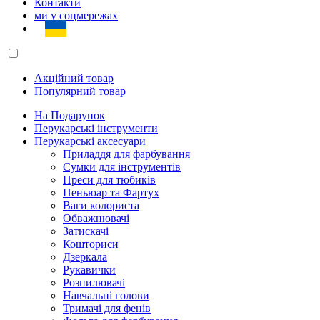
Контакти
ми у соцмережах
Акційний товар
Популярний товар
На Подарунок
Перукарські інструменти
Перукарські аксесуари
Приладдя для фарбування
Сумки для інструментів
Преси для тюбиків
Пеньюар та Фартух
Ваги колориста
Обважнювачі
Затискачі
Кошториси
Дзеркала
Рукавички
Розпилювачі
Навчальні голови
Тримачі для фенів