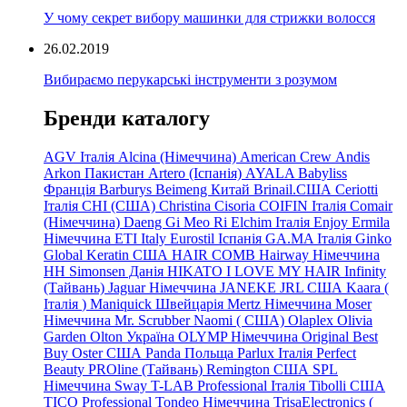
У чому секрет вибору машинки для стрижки волосся
26.02.2019
Вибираємо перукарські інструменти з розумом
Бренди каталогу
AGV Італія
Alcina (Німеччина)
American Crew
Andis
Arkon Пакистан
Artero (Іспанія)
AYALA
Babyliss
Франція
Barburys
Beimeng Китай
Brinail.США
Ceriotti
Італія
CHI (США)
Christina
Cisoria
COIFIN Італія
Comair
(Німеччина) Daeng
Gi
Meo
Ri
Elchim Італія
Enjoy
Ermila
Німеччина
ETI Italy
Eurostil Іспанія
GA.MA Італія
Ginko
Global Keratin США
HAIR COMB
Hairway Німеччина
HH Simonsen Данія
HIKATO
I LOVE MY HAIR
Infinity
(Тайвань)
Jaguar Німеччина
JANEKE
JRL
США
Kaara
(
Італія
)
Maniquick Швейцарія
Mertz Німеччина
Moser
Німеччина
Mr. Scrubber Naomi
(
США)
Olaplex
Olivia
Garden
Olton Україна
OLYMP Німеччина
Original Best
Buy
Oster США
Panda Польща
Parlux Італія
Perfect
Beauty
PROline (Тайвань)
Remington США
SPL
Німеччина
Sway
T-LAB Professional Італія
Tibolli США
TICO
Professional
Tondeo
Німеччина
TrisaElectronics (