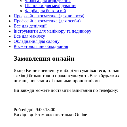
Фольга для фарбування
Шапочки для мелірування
Фарба для брів та вій
Професійна косметика (для волосся)
Професійна косметика (для особи)
Все для депіляції
Інструменти для манікюру та педикюру
Все для макіяжу
Обладнання для салону
Косметологічне обладнання
Замовлення онлайн
Якщо Ви не впевнені у виборі чи сумніваєтеся, то наші
фахівці безкоштовно проконсультують Вас з будь-яких
питань, пов'язаних із нашими пропозиціями
Ви завжди можете поставити запитання по телефону:
Робочі дні: 9:00-18:00
Вихідні дні: замовлення тільки Online