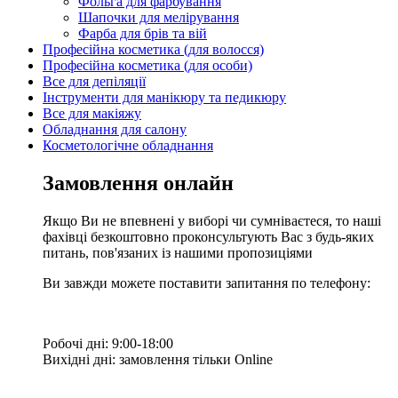
Фольга для фарбування
Шапочки для мелірування
Фарба для брів та вій
Професійна косметика (для волосся)
Професійна косметика (для особи)
Все для депіляції
Інструменти для манікюру та педикюру
Все для макіяжу
Обладнання для салону
Косметологічне обладнання
Замовлення онлайн
Якщо Ви не впевнені у виборі чи сумніваєтеся, то наші
фахівці безкоштовно проконсультують Вас з будь-яких
питань, пов'язаних із нашими пропозиціями
Ви завжди можете поставити запитання по телефону:
Робочі дні: 9:00-18:00
Вихідні дні: замовлення тільки Online