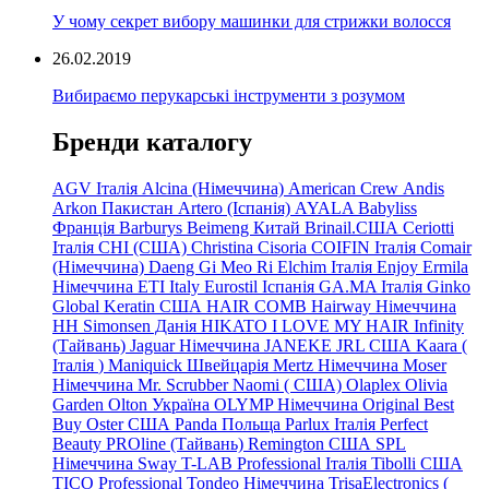
У чому секрет вибору машинки для стрижки волосся
26.02.2019
Вибираємо перукарські інструменти з розумом
Бренди каталогу
AGV Італія
Alcina (Німеччина)
American Crew
Andis
Arkon Пакистан
Artero (Іспанія)
AYALA
Babyliss
Франція
Barburys
Beimeng Китай
Brinail.США
Ceriotti
Італія
CHI (США)
Christina
Cisoria
COIFIN Італія
Comair
(Німеччина) Daeng
Gi
Meo
Ri
Elchim Італія
Enjoy
Ermila
Німеччина
ETI Italy
Eurostil Іспанія
GA.MA Італія
Ginko
Global Keratin США
HAIR COMB
Hairway Німеччина
HH Simonsen Данія
HIKATO
I LOVE MY HAIR
Infinity
(Тайвань)
Jaguar Німеччина
JANEKE
JRL
США
Kaara
(
Італія
)
Maniquick Швейцарія
Mertz Німеччина
Moser
Німеччина
Mr. Scrubber Naomi
(
США)
Olaplex
Olivia
Garden
Olton Україна
OLYMP Німеччина
Original Best
Buy
Oster США
Panda Польща
Parlux Італія
Perfect
Beauty
PROline (Тайвань)
Remington США
SPL
Німеччина
Sway
T-LAB Professional Італія
Tibolli США
TICO
Professional
Tondeo
Німеччина
TrisaElectronics (