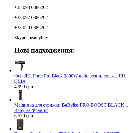
+38 093 0386262
+38 097 0386262
+38 050 0386262
Skype: beautybuy
Нові надходження:
Фен JRL Forte Pro Black 2400W кейс розпилювач... JRL
США
4 999 грн
Машинка для стрижки BaByliss PRO BOOST BLACK...
Babyliss Франція
6 570 грн