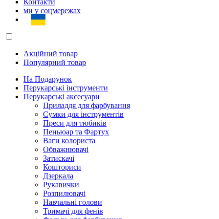
Контакти
ми у соцмережах
Акційний товар
Популярний товар
На Подарунок
Перукарські інструменти
Перукарські аксесуари
Приладдя для фарбування
Сумки для інструментів
Преси для тюбиків
Пеньюар та Фартух
Ваги колориста
Обважнювачі
Затискачі
Кошториси
Дзеркала
Рукавички
Розпилювачі
Навчальні голови
Тримачі для фенів