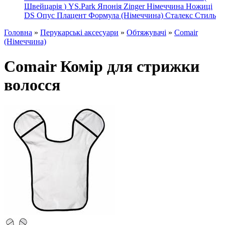
Швейцарія
)
YS.Park Японія
Zinger Німеччина
Ножиці
DS
Опус
Плацент Формула (Німеччина)
Сталекс
Стиль
Головна
»
Перукарські аксесуари
»
Обтяжувачі
»
Comair
(Німеччина)
Comair Комір для стрижки
волосся