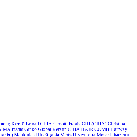
imeng Китай
Brinail.США
Ceriotti Італія
CHI (США)
Christina
.MA Італія
Ginko
Global Keratin США
HAIR COMB
Hairway
Італія
)
Maniquick Швейцарія
Mertz Німеччина
Moser Німеччина