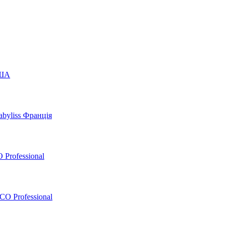
США
byliss Франція
 Professional
O Professional