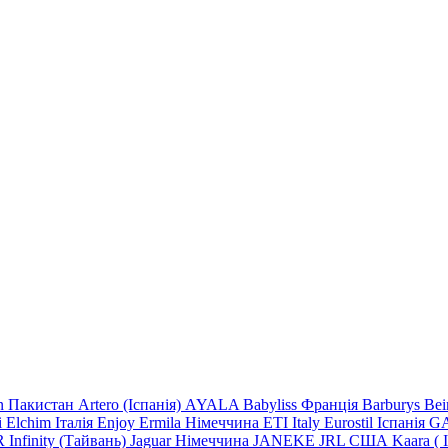
n Пакистан
Artero (Іспанія)
AYALA
Babyliss Франція
Barburys
Be
i
Elchim Італія
Enjoy
Ermila Німеччина
ETI Italy
Eurostil Іспанія
GA
R
Infinity (Тайвань)
Jaguar Німеччина
JANEKE
JRL
США
Kaara
(