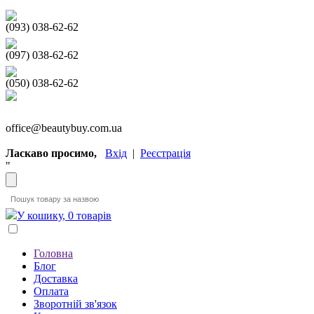
(093) 038-62-62
(097) 038-62-62
(050) 038-62-62
office@beautybuy.com.ua
Ласкаво просимо,
Вхід
|
Реєстрація
"
У кошику, 0 товарів
Головна
Блог
Доставка
Оплата
Зворотній зв'язок