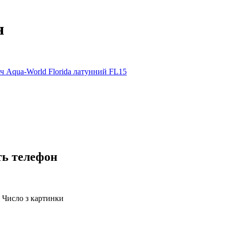
я
 Aqua-World Florida латунний FL15
ть телефон
Число з картинки