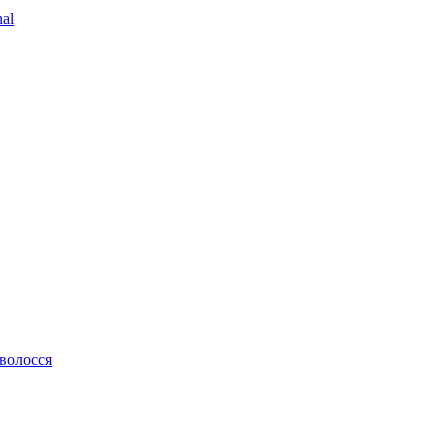
al
 волосся