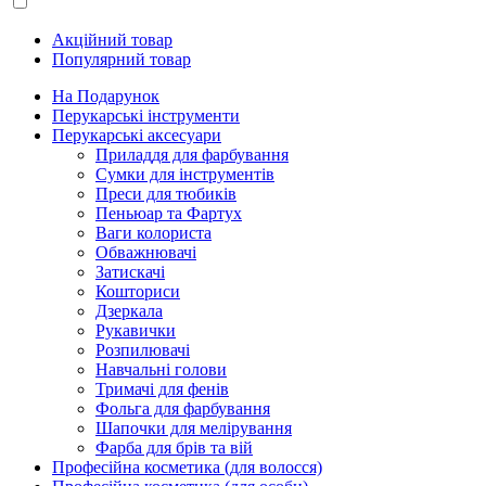
Акційний товар
Популярний товар
На Подарунок
Перукарські інструменти
Перукарські аксесуари
Приладдя для фарбування
Сумки для інструментів
Преси для тюбиків
Пеньюар та Фартух
Ваги колориста
Обважнювачі
Затискачі
Кошториси
Дзеркала
Рукавички
Розпилювачі
Навчальні голови
Тримачі для фенів
Фольга для фарбування
Шапочки для мелірування
Фарба для брів та вій
Професійна косметика (для волосся)