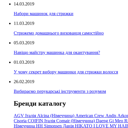
14.03.2019
Набори машинок для стрижки
11.03.2019
Стрижемо домашнього вихованця самостійно
05.03.2019
Навіщо майстру машинка для окантування?
01.03.2019
У чому секрет вибору машинки для стрижки волосся
26.02.2019
Вибираємо перукарські інструменти з розумом
Бренди каталогу
AGV Італія
Alcina (Німеччина)
American Crew
Andis
Arko
Cisoria
COIFIN Італія
Comair
(Німеччина) Daeng
Gi
Meo
R
Німеччина
HH Simonsen Данія
HIKATO
I LOVE MY HAI