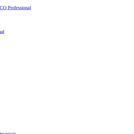
O Professional
al
 волосся