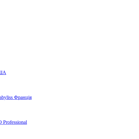
США
byliss Франція
 Professional