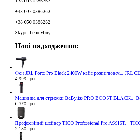
+38 093 0386262
+38 097 0386262
+38 050 0386262
Skype: beautybuy
Нові надходження:
Фен JRL Forte Pro Black 2400W кейс розпилювач... JRL 
4 999 грн
Машинка для стрижки BaByliss PRO BOOST BLACK... Ba
6 570 грн
Професійний шейвер TICO Professional Pro ASSIST... TICO
2 180 грн