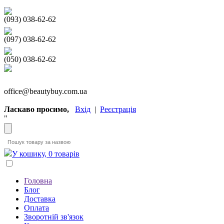
(093) 038-62-62
(097) 038-62-62
(050) 038-62-62
office@beautybuy.com.ua
Ласкаво просимо,
Вхід
|
Реєстрація
"
У кошику, 0 товарів
Головна
Блог
Доставка
Оплата
Зворотній зв'язок