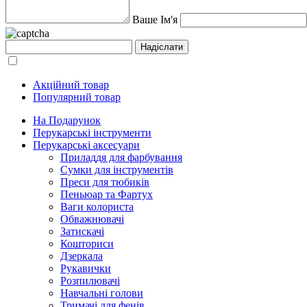
Ваше Ім'я
Акційний товар
Популярний товар
На Подарунок
Перукарські інструменти
Перукарські аксесуари
Приладдя для фарбування
Сумки для інструментів
Преси для тюбиків
Пеньюар та Фартух
Ваги колориста
Обважнювачі
Затискачі
Кошториси
Дзеркала
Рукавички
Розпилювачі
Навчальні голови
Тримачі для фенів