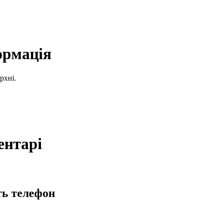
ормація
рхні.
ентарі
ть телефон