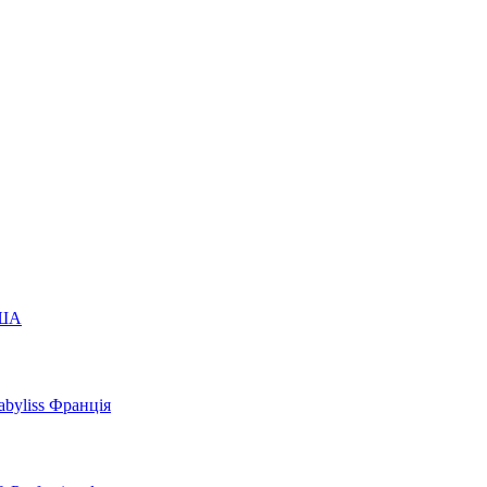
США
byliss Франція