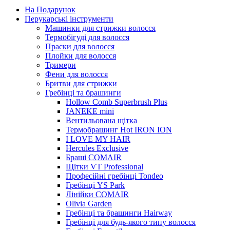
На Подарунок
Перукарські інструменти
Машинки для стрижки волосся
Термобігуді для волосся
Праски для волосся
Плойки для волосся
Тримери
Фени для волосся
Бритви для стрижки
Гребінці та брашинги
Hollow Comb Superbrush Plus
JANEKE mini
Вентильована щітка
Термобрашинг Hot IRON ION
I LOVE MY HAIR
Hercules Exclusive
Браші COMAIR
Щітки VT Professional
Професійні гребінці Tondeo
Гребінці YS Park
Лінійки COMAIR
Olivia Garden
Гребінці та брашинги Hairway
Гребінці для будь-якого типу волосся