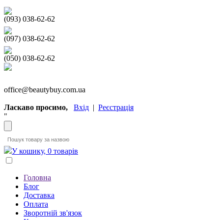
(093) 038-62-62
(097) 038-62-62
(050) 038-62-62
office@beautybuy.com.ua
Ласкаво просимо,
Вхід
|
Реєстрація
"
У кошику, 0 товарів
Головна
Блог
Доставка
Оплата
Зворотній зв'язок