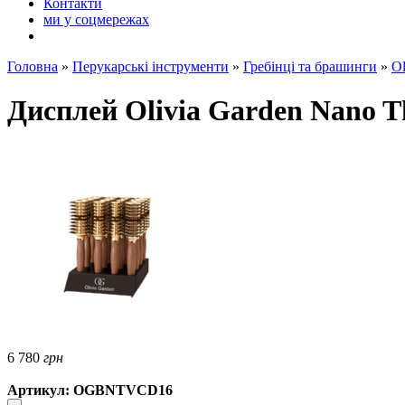
Контакти
ми у соцмережах
Головна
»
Перукарські інструменти
»
Гребінці та брашинги
»
Ol
Дисплей Olivia Garden Nano Th
6 780
грн
Артикул: OGBNTVCD16