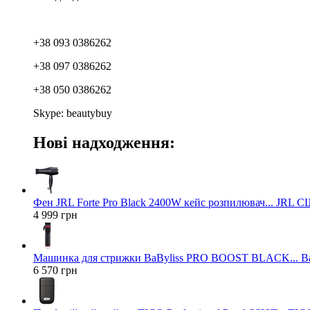
+38 093 0386262
+38 097 0386262
+38 050 0386262
Skype: beautybuy
Нові надходження:
Фен JRL Forte Pro Black 2400W кейс розпилювач... JRL 
4 999 грн
Машинка для стрижки BaByliss PRO BOOST BLACK... Ba
6 570 грн