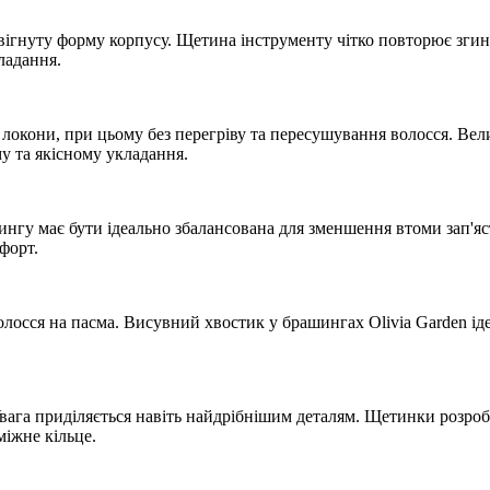
вігнуту форму корпусу. Щетина інструменту чітко повторює згин
ладання.
і локони, при цьому без перегріву та пересушування волосся. Вел
у та якісному укладання.
гу має бути ідеально збалансована для зменшення втоми зап'ястя
форт.
олосся на пасма. Висувний хвостик у брашингах Olivia Garden ід
Увага приділяється навіть найдрібнішим деталям. Щетинки розроб
міжне кільце.