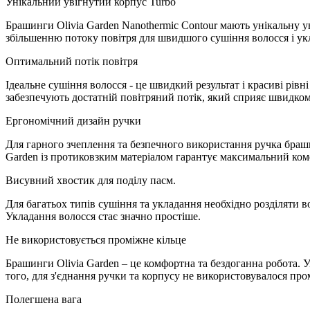
Унікальний увігнутий корпус Turbo
Брашинги Olivia Garden Nanothermic Contour мають унікальну у
збільшенню потоку повітря для швидшого сушіння волосся і ук
Оптимальний потік повітря
Ідеальне сушіння волосся - це швидкий результат і красиві рівн
забезпечують достатній повітряний потік, який сприяє швидком
Ергономічний дизайн ручки
Для гарного зчеплення та безпечного використання ручка брашин
Garden із протиковзким матеріалом гарантує максимальний ком
Висувний хвостик для поділу пасм.
Для багатьох типів сушіння та укладання необхідно розділяти в
Укладання волосся стає значно простіше.
Не використовується проміжне кільце
Брашинги Olivia Garden – це комфортна та бездоганна робота. 
того, для з'єднання ручки та корпусу не використовувалося про
Полегшена вага