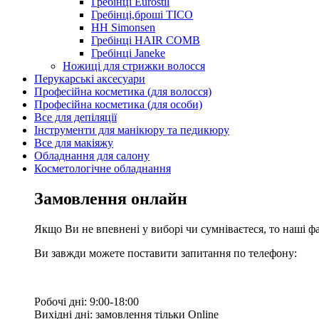
Гребінці Eurostil
Гребінці,броші TICO
HH Simonsen
Гребінці HAIR COMB
Гребінці Janeke
Ножиці для стрижки волосся
Перукарські аксесуари
Професійна косметика (для волосся)
Професійна косметика (для особи)
Все для депіляції
Інструменти для манікюру та педикюру
Все для макіяжу
Обладнання для салону
Косметологічне обладнання
Замовлення онлайн
Якщо Ви не впевнені у виборі чи сумніваєтеся, то наші ф
Ви завжди можете поставити запитання по телефону:
Робочі дні: 9:00-18:00
Вихідні дні: замовлення тільки Online