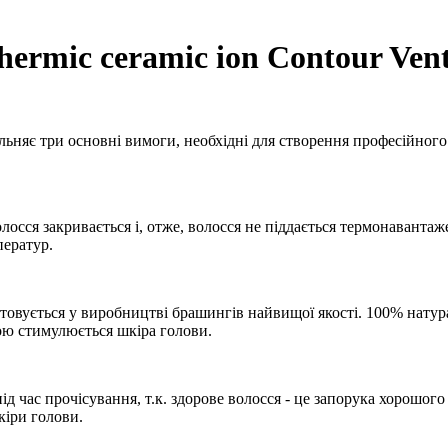
ermic ceramic ion Contour Ven
яє три основні вимоги, необхідні для створення професійного 
осся закривається і, отже, волосся не піддається термонавантаж
ператур.
товується у виробництві брашингів найвищої якості. 100% натур
ою стимулюється шкіра голови.
д час прочісування, т.к. здорове волосся - це запорука хорошого
кіри голови.