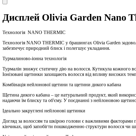
Дисплей Olivia Garden Nano Th
Технологія
NANO THERMIC
Технологія NANO THERMIC у брашингах Olivia Garden задовольн
забезпечує природний блиск і полегшує укладання.
Турмалиново-іонна технологія
Турмалін знижує статичну дію на волосся. Кутикула кожного вол
Іонізовані щетинки захищають волосся від впливу високих тем
Комбінація нейлонової щетини та щетини дикого кабана
Щетина дикого кабана – це натуральний продукт, який викорис
надаючи їм блиску та об'єму. У поєднанні з нейлоновою щетин
Ідеально закруглені нейлонові щетинки
Догляд за волоссям та шкірою голови є важливими факторами пі
кінчиках, щоб запобігти пошкодженню структури волосся чи ш