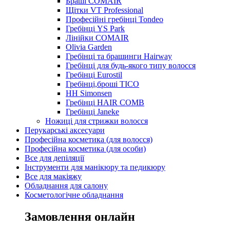
Браші COMAIR
Щітки VT Professional
Професійні гребінці Tondeo
Гребінці YS Park
Лінійки COMAIR
Olivia Garden
Гребінці та брашинги Hairway
Гребінці для будь-якого типу волосся
Гребінці Eurostil
Гребінці,броші TICO
HH Simonsen
Гребінці HAIR COMB
Гребінці Janeke
Ножиці для стрижки волосся
Перукарські аксесуари
Професійна косметика (для волосся)
Професійна косметика (для особи)
Все для депіляції
Інструменти для манікюру та педикюру
Все для макіяжу
Обладнання для салону
Косметологічне обладнання
Замовлення онлайн