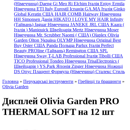
(Німеччина) Daeng
Gi
Meo
Ri
Elchim Італія
Enjoy
Ermila
Німеччина
ETI Italy
Eurostil Іспанія
GA.MA Італія
Ginko
Global Keratin США
HAIR COMB
Hairway Німеччина
HH Simonsen Данія
HIKATO
I LOVE MY HAIR
Infinity
(Тайвань)
Jaguar Німеччина
JANEKE
JRL
США
Kaara
(
Італія
)
Maniquick Швейцарія
Mertz Німеччина
Moser
Німеччина
Mr. Scrubber Naomi
(
США)
Olaplex
Olivia
Garden
Olton Україна
OLYMP Німеччина
Original Best
Buy
Oster США
Panda Польща
Parlux Італія
Perfect
Beauty
PROline (Тайвань)
Remington США
SPL
Німеччина
Sway
T-LAB Professional Італія
Tibolli США
TICO
Professional
Tondeo
Німеччина
TrisaElectronics (
Швейцарія
)
YS.Park Японія
Zinger Німеччина
Ножиці
DS
Опус
Плацент Формула (Німеччина)
Сталекс
Стиль
Головна
»
Перукарські інструменти
»
Гребінці та брашинги
»
Olivia Garden
Дисплей Olivia Garden PRO
THERMAL SOFT на 12 шт