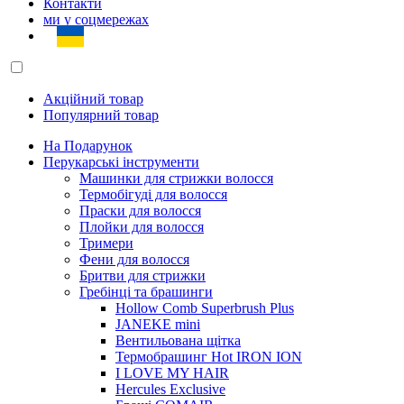
Контакти
ми у соцмережах
Акційний товар
Популярний товар
На Подарунок
Перукарські інструменти
Машинки для стрижки волосся
Термобігуді для волосся
Праски для волосся
Плойки для волосся
Тримери
Фени для волосся
Бритви для стрижки
Гребінці та брашинги
Hollow Comb Superbrush Plus
JANEKE mini
Вентильована щітка
Термобрашинг Hot IRON ION
I LOVE MY HAIR
Hercules Exclusive