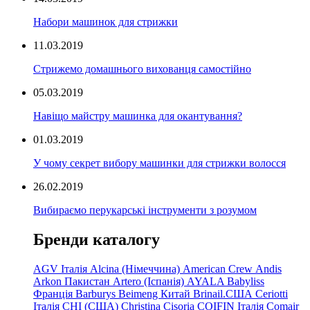
Набори машинок для стрижки
11.03.2019
Стрижемо домашнього вихованця самостійно
05.03.2019
Навіщо майстру машинка для окантування?
01.03.2019
У чому секрет вибору машинки для стрижки волосся
26.02.2019
Вибираємо перукарські інструменти з розумом
Бренди каталогу
AGV Італія
Alcina (Німеччина)
American Crew
Andis
Arkon Пакистан
Artero (Іспанія)
AYALA
Babyliss
Франція
Barburys
Beimeng Китай
Brinail.США
Ceriotti
Італія
CHI (США)
Christina
Cisoria
COIFIN Італія
Comair