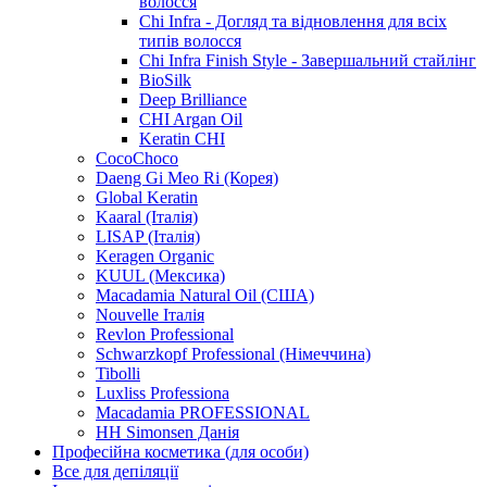
волосся
Chi Infra - Догляд та відновлення для всіх
типів волосся
Chi Infra Finish Style - Завершальний стайлінг
BioSilk
Deep Brilliance
CHI Argan Oil
Keratin CHI
CocoChoco
Daeng Gi Meo Ri (Корея)
Global Keratin
Kaaral (Італія)
LISAP (Італія)
Keragen Organic
KUUL (Мексика)
Macadamia Natural Oil (США)
Nouvelle Італія
Revlon Professional
Schwarzkopf Professional (Німеччина)
Tibolli
Luxliss Professiona
Macadamia PROFESSIONAL
HH Simonsen Данія
Професійна косметика (для особи)
Все для депіляції