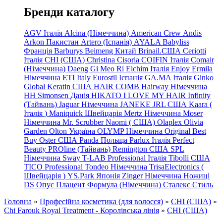
Бренди каталогу
AGV Італія
Alcina (Німеччина)
American Crew
Andis
Arkon Пакистан
Artero (Іспанія)
AYALA
Babyliss
Франція
Barburys
Beimeng Китай
Brinail.США
Ceriotti
Італія
CHI (США)
Christina
Cisoria
COIFIN Італія
Comair
(Німеччина) Daeng
Gi
Meo
Ri
Elchim Італія
Enjoy
Ermila
Німеччина
ETI Italy
Eurostil Іспанія
GA.MA Італія
Ginko
Global Keratin США
HAIR COMB
Hairway Німеччина
HH Simonsen Данія
HIKATO
I LOVE MY HAIR
Infinity
(Тайвань)
Jaguar Німеччина
JANEKE
JRL
США
Kaara
(
Італія
)
Maniquick Швейцарія
Mertz Німеччина
Moser
Німеччина
Mr. Scrubber Naomi
(
США)
Olaplex
Olivia
Garden
Olton Україна
OLYMP Німеччина
Original Best
Buy
Oster США
Panda Польща
Parlux Італія
Perfect
Beauty
PROline (Тайвань)
Remington США
SPL
Німеччина
Sway
T-LAB Professional Італія
Tibolli США
TICO
Professional
Tondeo
Німеччина
TrisaElectronics (
Швейцарія
)
YS.Park Японія
Zinger Німеччина
Ножиці
DS
Опус
Плацент Формула (Німеччина)
Сталекс
Стиль
Головна
»
Професійна косметика (для волосся)
»
CHI (США)
»
Chi Farouk Royal Treatment - Королівська лінія
»
CHI (США)