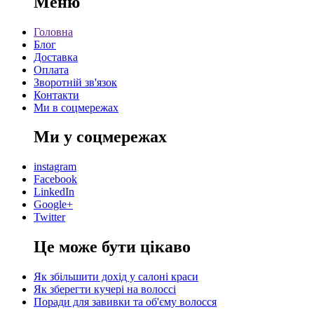
Меню
Головна
Блог
Доставка
Оплата
Зворотній зв'язок
Контакти
Ми в соцмережах
Ми у соцмережах
instagram
Facebook
LinkedIn
Google+
Twitter
Це може бути цікаво
Як збільшити дохід у салоні краси
Як зберегти кучері на волоссі
Поради для завивки та об'єму волосся