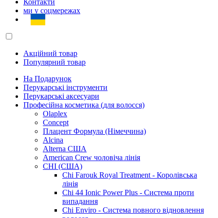
Контакти
ми у соцмережах
Акційний товар
Популярний товар
На Подарунок
Перукарські інструменти
Перукарські аксесуари
Професійна косметика (для волосся)
Olaplex
Concept
Плацент Формула (Німеччина)
Alcina
Alterna США
American Crew чоловіча лінія
CHI (США)
Chi Farouk Royal Treatment - Королівська
лінія
Chi 44 Ionic Power Plus - Система проти
випадання
Chi Enviro - Система повного відновлення