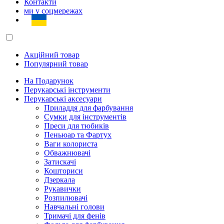
Контакти
ми у соцмережах
Акційний товар
Популярний товар
На Подарунок
Перукарські інструменти
Перукарські аксесуари
Приладдя для фарбування
Сумки для інструментів
Преси для тюбиків
Пеньюар та Фартух
Ваги колориста
Обважнювачі
Затискачі
Кошториси
Дзеркала
Рукавички
Розпилювачі
Навчальні голови
Тримачі для фенів