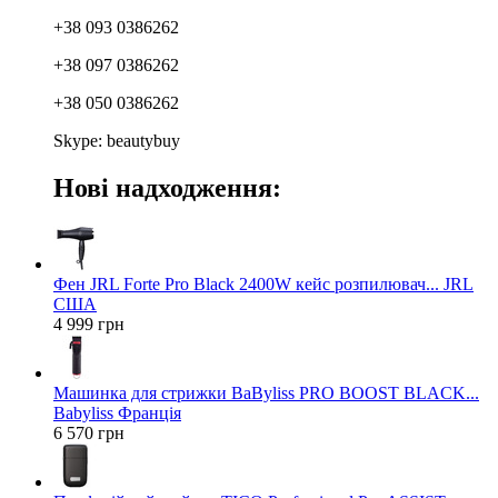
+38 093 0386262
+38 097 0386262
+38 050 0386262
Skype: beautybuy
Нові надходження:
Фен JRL Forte Pro Black 2400W кейс розпилювач... JRL
США
4 999 грн
Машинка для стрижки BaByliss PRO BOOST BLACK...
Babyliss Франція
6 570 грн