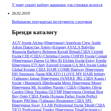
У чому секрет вибору машинки для стрижки волосся
26.02.2019
Вибираємо перукарські інструменти з розумом
Бренди каталогу
AGV Італія
Alcina (Німеччина)
American Crew
Andis
Arkon Пакистан
Artero (Іспанія)
AYALA
Babyliss
Франція
Barburys
Beimeng Китай
Brinail.США
Ceriotti
Італія
CHI (США)
Christina
Cisoria
COIFIN Італія
Comair
(Німеччина) Daeng
Gi
Meo
Ri
Elchim Італія
Enjoy
Ermila
Німеччина
ETI Italy
Eurostil Іспанія
GA.MA Італія
Ginko
Global Keratin США
HAIR COMB
Hairway Німеччина
HH Simonsen Данія
HIKATO
I LOVE MY HAIR
Infinity
(Тайвань)
Jaguar Німеччина
JANEKE
JRL
США
Kaara
(
Італія
)
Maniquick Швейцарія
Mertz Німеччина
Moser
Німеччина
Mr. Scrubber Naomi
(
США)
Olaplex
Olivia
Garden
Olton Україна
OLYMP Німеччина
Original Best
Buy
Oster США
Panda Польща
Parlux Італія
Perfect
Beauty
PROline (Тайвань)
Remington США
SPL
Німеччина
Sway
T-LAB Professional Італія
Tibolli США
TICO
Professional
Tondeo
Німеччина
TrisaElectronics (