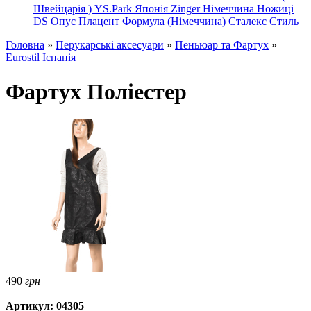
Швейцарія
)
YS.Park Японія
Zinger Німеччина
Ножиці
DS
Опус
Плацент Формула (Німеччина)
Сталекс
Стиль
Головна
»
Перукарські аксесуари
»
Пеньюар та Фартух
»
Eurostil Іспанія
Фартух Поліестер
490
грн
Артикул: 04305