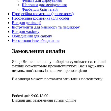
Фольга для фарбування
Шапочки для мелірування
Фарба для брів та вій
Професійна косметика (для волосся)
Професійна косметика (для особи)
Все для депіляції
Інструменти для манікюру та педикюру
Все для макіяжу
Обладнання для салону
Косметологічне обладнання
Замовлення онлайн
Якщо Ви не впевнені у виборі чи сумніваєтеся, то наші
фахівці безкоштовно проконсультують Вас з будь-яких
питань, пов'язаних із нашими пропозиціями
Ви завжди можете поставити запитання по телефону:
Робочі дні: 9:00-18:00
Вихідні дні: замовлення тільки Online