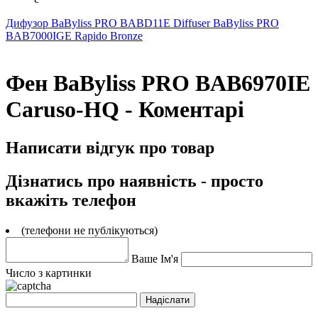
Дифузор BaByliss PRO BABD11E Diffuser
BaByliss PRO
BAB7000IGE Rapido Bronze
Фен BaByliss PRO BAB6970IE
Caruso-HQ - Коментарі
Написати відгук про товар
Дізнатись про наявність - просто
вкажіть телефон
(телефони не публікуються)
Ваше Ім'я
Число з картинки