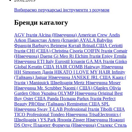
Вибираємо перукарські інструменти з розумом
Бренди каталогу
AGV Італія
Alcina (Німеччина)
American Crew
Andis
Arkon Пакистан
Artero (Іспанія)
AYALA
Babyliss
Франція
Barburys
Beimeng Китай
Brinail.США
Ceriotti
Італія
CHI (США)
Christina
Cisoria
COIFIN Італія
Comair
(Німеччина) Daeng
Gi
Meo
Ri
Elchim Італія
Enjoy
Ermila
Німеччина
ETI Italy
Eurostil Іспанія
GA.MA Італія
Ginko
Global Keratin США
HAIR COMB
Hairway Німеччина
HH Simonsen Данія
HIKATO
I LOVE MY HAIR
Infinity
(Тайвань)
Jaguar Німеччина
JANEKE
JRL
США
Kaara
(
Італія
)
Maniquick Швейцарія
Mertz Німеччина
Moser
Німеччина
Mr. Scrubber Naomi
(
США)
Olaplex
Olivia
Garden
Olton Україна
OLYMP Німеччина
Original Best
Buy
Oster США
Panda Польща
Parlux Італія
Perfect
Beauty
PROline (Тайвань)
Remington США
SPL
Німеччина
Sway
T-LAB Professional Італія
Tibolli США
TICO
Professional
Tondeo
Німеччина
TrisaElectronics (
Швейцарія
)
YS.Park Японія
Zinger Німеччина
Ножиці
DS
Опус
Плацент Формула (Німеччина)
Сталекс
Стиль