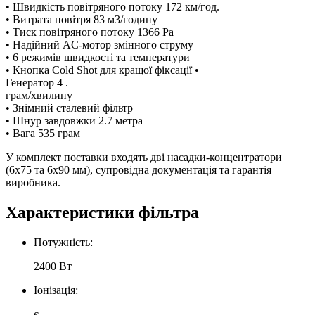
• Швидкість повітряного потоку 172 км/год.
• Витрата повітря 83 м3/годину
• Тиск повітряного потоку 1366 Pa
• Надійний AC-мотор змінного струму
• 6 режимів швидкості та температури
• Кнопка Cold Shot для кращої фіксації
•
Генератор 4 .
грам/хвилину
• Знімний сталевий фільтр
• Шнур завдовжки 2.7 метра
• Вага 535 грам
У комплект поставки входять дві насадки-концентратори
(6x75 та 6x90 мм), супровідна документація та гарантія
виробника.
Характеристики фільтра
Потужність:
2400 Вт
Іонізація:
є