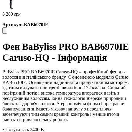
3 280
грн
Артикул: BAB6970IE
Фен BaByliss PRO BAB6970IE
Caruso-HQ - Інформація
BaByliss PRO BAB6970IE Caruso-HQ – професійний фен для
волосся від італійського бренду. Є оновленою моделлю Caruso
BAB6510IE. Оснащений надійним та продуктивним мотором,
здатним видувати повітря зі швидкістю 172 км/год. Сильний
повітряний потік і висока температура впоратися навіть з
неслухняним волоссям. Іонна технологія збереже природний
блиск та здоров'я волосся. А ергономічна форма і прекрасне
балансування знімають м'язову напругу з передпліччя,
забезпечуючи тим самим кращий контроль і менше втоми
навіть за тривалого часу роботи.
• Потужність 2400 Вт