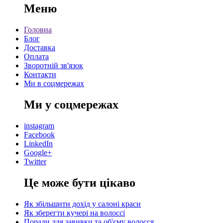
Меню
Головна
Блог
Доставка
Оплата
Зворотній зв'язок
Контакти
Ми в соцмережах
Ми у соцмережах
instagram
Facebook
LinkedIn
Google+
Twitter
Це може бути цікаво
Як збільшити дохід у салоні краси
Як зберегти кучері на волоссі
Поради для завивки та об'єму волосся