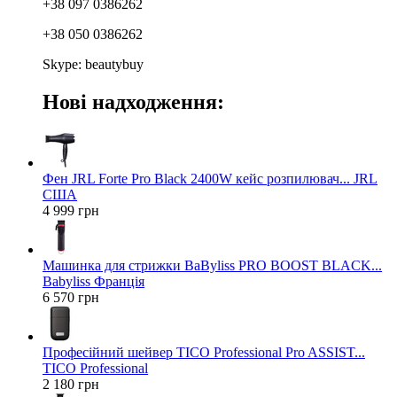
+38 097 0386262
+38 050 0386262
Skype: beautybuy
Нові надходження:
Фен JRL Forte Pro Black 2400W кейс розпилювач... JRL
США
4 999 грн
Машинка для стрижки BaByliss PRO BOOST BLACK...
Babyliss Франція
6 570 грн
Професійний шейвер TICO Professional Pro ASSIST...
TICO Professional
2 180 грн