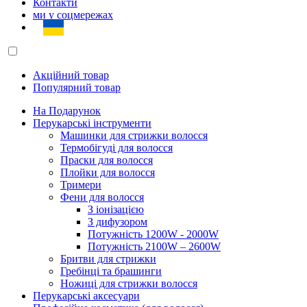
Контакти
ми у соцмережах
Акційний товар
Популярний товар
На Подарунок
Перукарські інструменти
Машинки для стрижки волосся
Термобігуді для волосся
Праски для волосся
Плойки для волосся
Тримери
Фени для волосся
З іонізацією
З дифузором
Потужність 1200W - 2000W
Потужність 2100W – 2600W
Бритви для стрижки
Гребінці та брашинги
Ножиці для стрижки волосся
Перукарські аксесуари