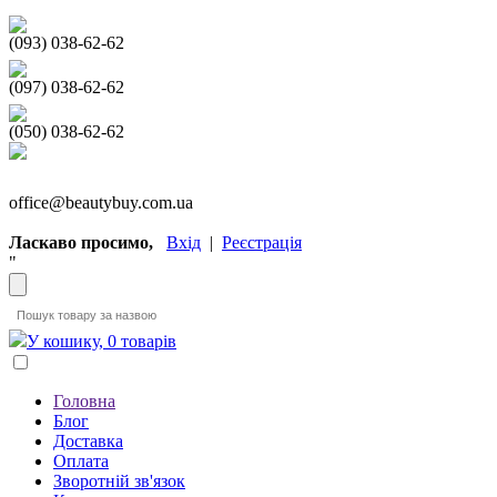
(093) 038-62-62
(097) 038-62-62
(050) 038-62-62
office@beautybuy.com.ua
Ласкаво просимо,
Вхід
|
Реєстрація
"
У кошику, 0 товарів
Головна
Блог
Доставка
Оплата
Зворотній зв'язок