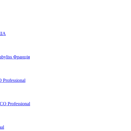
США
byliss Франція
 Professional
O Professional
al