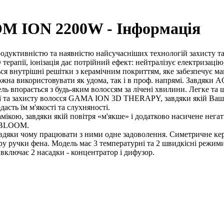
M ION 2200W - Інформація
ктивністю та наявністю найсучасніших технологій захисту та 
ерапії, іонізація дає потрійний ефект: нейтралізує електризаці
ться внутрішні решітки з керамічним покриттям, яке забезпечує
на використовувати як удома, так і в проф. напрямі. Завдяки AC
ь впорається з будь-яким волоссям за лічені хвилини. Легке та 
 та захисту волосся GAMA ION 3D THERAPY, завдяки якій Ваше 
асть їм м'якості та слухняності.
ікою, завдяки якій повітря «м'якше» і додатково насичене негат
A BLOOM.
вдяки чому працювати з ними одне задоволення. Симетричне кер
у ручки фена. Модель має 3 температурні та 2 швидкісні режими
 включає 2 насадки - концентратор і дифузор.