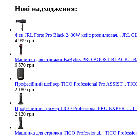
Нові надходження:
Фен JRL Forte Pro Black 2400W кейс розпилювач... JRL 
4 999 грн
Машинка для стрижки BaByliss PRO BOOST BLACK... Ba
6 570 грн
Професійний шейвер TICO Professional Pro ASSIST... TICO
2 180 грн
Професійний тример TICO Professional PRO EXPERT... TIC
2 120 грн
Машинка для стрижки TICO Professional... TICO Profession