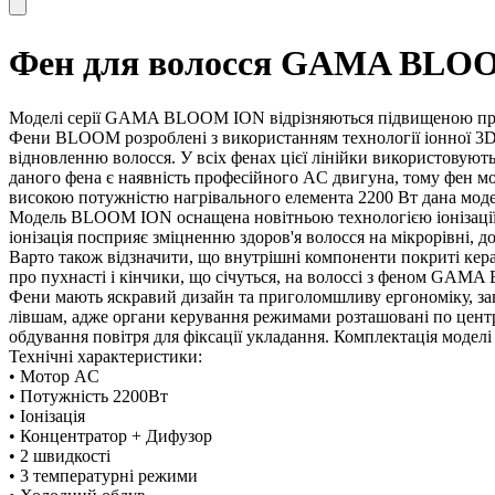
Фен для волосся GAMA BLOO
Моделі серії GAMA BLOOM ION відрізняються підвищеною проду
Фени BLOOM розроблені з використанням технології іонної 3D т
відновленню волосся. У всіх фенах цієї лінійки використовую
даного фена є наявність професійного AC двигуна, тому фен мож
високою потужністю нагрівального елемента 2200 Вт дана модел
Модель BLOOM ION оснащена новітньою технологією іонізації
іонізація посприяє зміцненню здоров'я волосся на мікрорівні, дод
Варто також відзначити, що внутрішні компоненти покриті керам
про пухнасті і кінчики, що січуться, на волоссі з феном GAM
Фени мають яскравий дизайн та приголомшливу ергономіку, за
лівшам, адже органи керування режимами розташовані по центр
обдування повітря для фіксації укладання. Комплектація моделі
Технічні характеристики:
• Мотор AC
• Потужність 2200Вт
• Іонізація
• Концентратор + Дифузор
• 2 швидкості
• 3 температурні режими