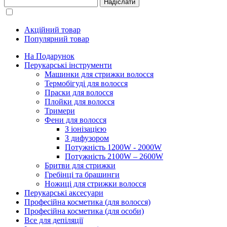
Акційний товар
Популярний товар
На Подарунок
Перукарські інструменти
Машинки для стрижки волосся
Термобігуді для волосся
Праски для волосся
Плойки для волосся
Тримери
Фени для волосся
З іонізацією
З дифузором
Потужність 1200W - 2000W
Потужність 2100W – 2600W
Бритви для стрижки
Гребінці та брашинги
Ножиці для стрижки волосся
Перукарські аксесуари
Професійна косметика (для волосся)
Професійна косметика (для особи)
Все для депіляції