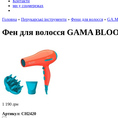
Контакти
ми у соцмережах
Головна
»
Перукарські інструменти
»
Фени для волосся
»
GA.MA
Фен для волосся GAMA BLO
1 190
грн
Артикул: CH2420