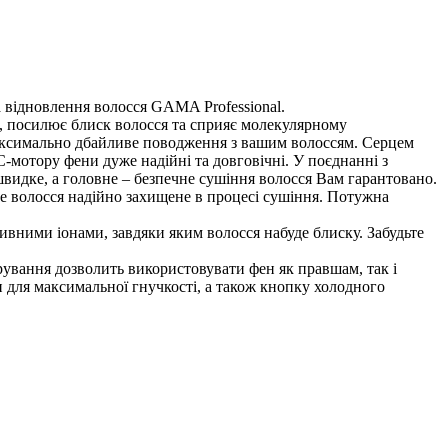
відновлення волосся GAMA Professional.
ю, посилює блиск волосся та сприяє молекулярному
 максимально дбайливе поводження з вашим волоссям. Серцем
-мотору фени дуже надійні та довговічні. У поєднанні з
швидке, а головне – безпечне сушіння волосся Вам гарантовано.
волосся надійно захищене в процесі сушіння. Потужна
ивними іонами, завдяки яким волосся набуде блиску. Забудьте
ування дозволить використовувати фен як правшам, так і
 для максимальної гнучкості, а також кнопку холодного