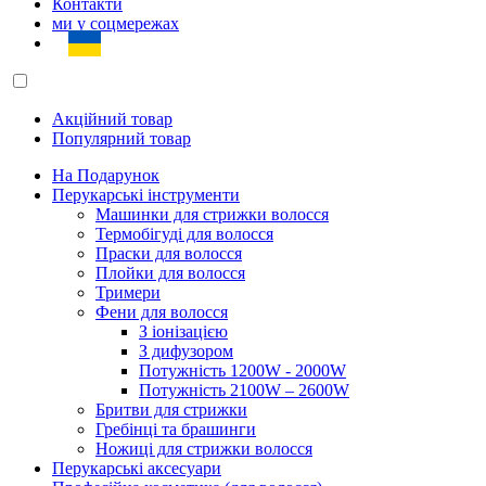
Контакти
ми у соцмережах
Акційний товар
Популярний товар
На Подарунок
Перукарські інструменти
Машинки для стрижки волосся
Термобігуді для волосся
Праски для волосся
Плойки для волосся
Тримери
Фени для волосся
З іонізацією
З дифузором
Потужність 1200W - 2000W
Потужність 2100W – 2600W
Бритви для стрижки
Гребінці та брашинги
Ножиці для стрижки волосся
Перукарські аксесуари