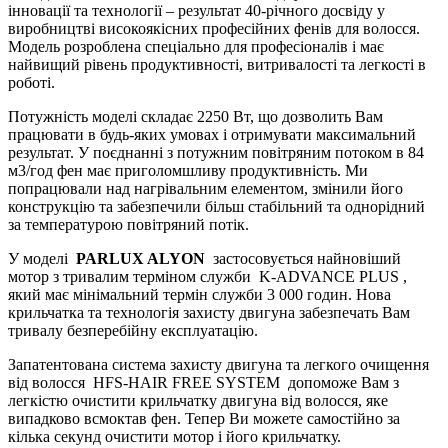
інновації та технології – результат 40-річного досвіду у
виробництві високоякісних професійних фенів для волосся.
Модель розроблена спеціально для професіоналів і має
найвищий рівень продуктивності, витривалості та легкості в
роботі.
Потужність моделі складає 2250 Вт, що дозволить Вам
працювати в будь-яких умовах і отримувати максимальний
результат. У поєднанні з потужним повітряним потоком в 84
м3/год фен має приголомшливу продуктивність. Ми
попрацювали над нагрівальним елементом, змінили його
конструкцію та забезпечили більш стабільний та однорідний
за температурою повітряний потік.
У моделі
PARLUX ALYON
застосовується найновіший
мотор з тривалим терміном служби
K-ADVANCE PLUS
,
який має мінімальний термін служби 3 000 годин. Нова
крильчатка та технологія захисту двигуна забезпечать Вам
тривалу безперебійну експлуатацію.
Запатентована система захисту двигуна та легкого очищення
від волосся
HFS-HAIR FREE SYSTEM
допоможе Вам з
легкістю очистити крильчатку двигуна від волосся, яке
випадково всмоктав фен. Тепер Ви можете самостійно за
кілька секунд очистити мотор і його крильчатку.