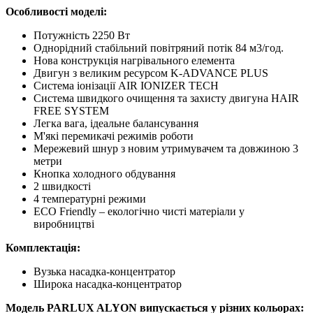
Особливості моделі:
Потужність 2250 Вт
Однорідний стабільний повітряний потік 84 м3/год.
Нова конструкція нагрівального елемента
Двигун з великим ресурсом K-ADVANCE PLUS
Система іонізації AIR IONIZER TECH
Система швидкого очищення та захисту двигуна HAIR
FREE SYSTEM
Легка вага, ідеальне балансування
М'які перемикачі режимів роботи
Мережевий шнур з новим утримувачем та довжиною 3
метри
Кнопка холодного обдування
2 швидкості
4 температурні режими
ECO Friendly – ​​екологічно чисті матеріали у
виробництві
Комплектація:
Вузька насадка-концентратор
Широка насадка-концентратор
Модель PARLUX ALYON випускається у різних кольорах: