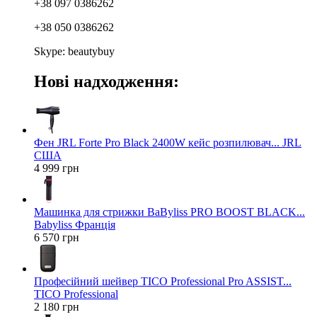
+38 097 0386262
+38 050 0386262
Skype: beautybuy
Нові надходження:
Фен JRL Forte Pro Black 2400W кейс розпилювач... JRL
США
4 999 грн
Машинка для стрижки BaByliss PRO BOOST BLACK...
Babyliss Франція
6 570 грн
Професійний шейвер TICO Professional Pro ASSIST...
TICO Professional
2 180 грн