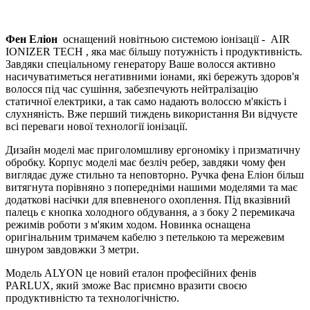
Фен Еліон
оснащений новітньою системою іонізації -
AIR
IONIZER TECH
, яка має більшу потужність і продуктивність.
Завдяки спеціальному генератору Ваше волосся активно
насичуватиметься негативними іонами, які бережуть здоров'я
волосся під час сушіння, забезпечують нейтралізацію
статичної електрики, а так само надають волоссю м'якість і
слухняність. Вже перший тиждень використання Ви відчуєте
всі переваги нової технології іонізації.
Дизайн моделі має приголомшливу ергономіку і призматичну
обробку. Корпус моделі має безліч ребер, завдяки чому фен
виглядає дуже стильно та неповторно. Ручка фена Еліон більш
витягнута порівняно з попередніми нашими моделями та має
додаткові насічки для впевненого охоплення. Під вказівний
палець є кнопка холодного обдування, а з боку 2 перемикача
режимів роботи з м'яким ходом. Новинка оснащена
оригінальним тримачем кабелю з петелькою та мережевим
шнуром завдовжки 3 метри.
Модель ALYON це новий еталон професійних фенів
PARLUX, який зможе Вас приємно вразити своєю
продуктивністю та технологічністю.