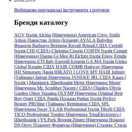
Вибираємо перукарські інструменти з розумом
Бренди каталогу
AGV Італія
Alcina (Німеччина)
American Crew
Andis
Arkon Пакистан
Artero (Іспанія)
AYALA
Babyliss
Франція
Barburys
Beimeng Китай
Brinail.США
Ceriotti
Італія
CHI (США)
Christina
Cisoria
COIFIN Італія
Comair
(Німеччина) Daeng
Gi
Meo
Ri
Elchim Італія
Enjoy
Ermila
Німеччина
ETI Italy
Eurostil Іспанія
GA.MA Італія
Ginko
Global Keratin США
HAIR COMB
Hairway Німеччина
HH Simonsen Данія
HIKATO
I LOVE MY HAIR
Infinity
(Тайвань)
Jaguar Німеччина
JANEKE
JRL
США
Kaara
(
Італія
)
Maniquick Швейцарія
Mertz Німеччина
Moser
Німеччина
Mr. Scrubber Naomi
(
США)
Olaplex
Olivia
Garden
Olton Україна
OLYMP Німеччина
Original Best
Buy
Oster США
Panda Польща
Parlux Італія
Perfect
Beauty
PROline (Тайвань)
Remington США
SPL
Німеччина
Sway
T-LAB Professional Італія
Tibolli США
TICO
Professional
Tondeo
Німеччина
TrisaElectronics (
Швейцарія
)
YS.Park Японія
Zinger Німеччина
Ножиці
DS
Опус
Плацент Формула (Німеччина)
Сталекс
Стиль