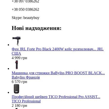
+38 097 0386262
+38 050 0386262
Skype: beautybuy
Нові надходження:
Фен JRL Forte Pro Black 2400W кейс розпилювач... JRL
США
4 999 грн
Машинка для стрижки BaByliss PRO BOOST BLACK...
Babyliss Франція
6 570 грн
Професійний шейвер TICO Professional Pro ASSIST...
TICO Professional
2 180 грн