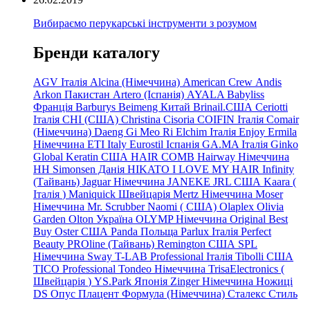
Вибираємо перукарські інструменти з розумом
Бренди каталогу
AGV Італія
Alcina (Німеччина)
American Crew
Andis
Arkon Пакистан
Artero (Іспанія)
AYALA
Babyliss
Франція
Barburys
Beimeng Китай
Brinail.США
Ceriotti
Італія
CHI (США)
Christina
Cisoria
COIFIN Італія
Comair
(Німеччина) Daeng
Gi
Meo
Ri
Elchim Італія
Enjoy
Ermila
Німеччина
ETI Italy
Eurostil Іспанія
GA.MA Італія
Ginko
Global Keratin США
HAIR COMB
Hairway Німеччина
HH Simonsen Данія
HIKATO
I LOVE MY HAIR
Infinity
(Тайвань)
Jaguar Німеччина
JANEKE
JRL
США
Kaara
(
Італія
)
Maniquick Швейцарія
Mertz Німеччина
Moser
Німеччина
Mr. Scrubber Naomi
(
США)
Olaplex
Olivia
Garden
Olton Україна
OLYMP Німеччина
Original Best
Buy
Oster США
Panda Польща
Parlux Італія
Perfect
Beauty
PROline (Тайвань)
Remington США
SPL
Німеччина
Sway
T-LAB Professional Італія
Tibolli США
TICO
Professional
Tondeo
Німеччина
TrisaElectronics (
Швейцарія
)
YS.Park Японія
Zinger Німеччина
Ножиці
DS
Опус
Плацент Формула (Німеччина)
Сталекс
Стиль