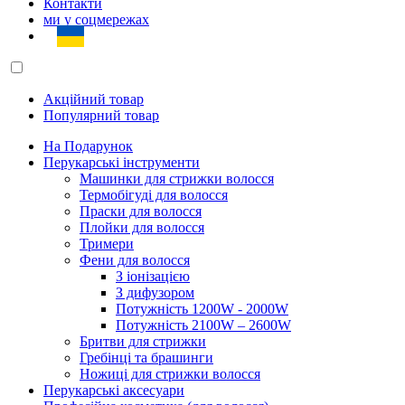
Контакти
ми у соцмережах
Акційний товар
Популярний товар
На Подарунок
Перукарські інструменти
Машинки для стрижки волосся
Термобігуді для волосся
Праски для волосся
Плойки для волосся
Тримери
Фени для волосся
З іонізацією
З дифузором
Потужність 1200W - 2000W
Потужність 2100W – 2600W
Бритви для стрижки
Гребінці та брашинги
Ножиці для стрижки волосся
Перукарські аксесуари