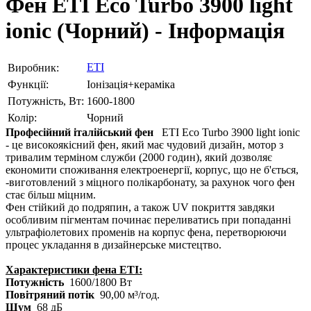
Фен ETI Eco Turbo 3900 light
ionic (Чорний) - Інформація
ETI
Виробник:
Функції:
Іонізація+кераміка
Потужність, Вт:
1600-1800
Колір:
Чорний
Професійний італійський фен
ETI Eco Turbo 3900 light ionic
- це високоякісний фен, який має чудовий дизайн, мотор з
тривалим терміном служби (2000 годин), який дозволяє
економити споживання електроенергії, корпус, що не б'ється,
-виготовлений з міцного полікарбонату, за рахунок чого фен
стає більш міцним.
Фен стійкий до подряпин, а також UV покриття завдяки
особливим пігментам починає переливатись при попаданні
ультрафіолетових променів на корпус фена, перетворюючи
процес укладання в дизайнерське мистецтво.
Характеристики фена ETI:
Потужність
1600/1800 Вт
Повітряний потік
90,00 м³/год.
Шум
68 дБ