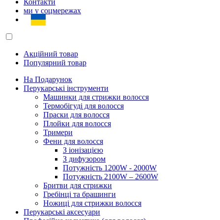
Контакти
ми у соцмережах
Акційний товар
Популярний товар
На Подарунок
Перукарські інструменти
Машинки для стрижки волосся
Термобігуді для волосся
Праски для волосся
Плойки для волосся
Тримери
Фени для волосся
З іонізацією
З дифузором
Потужність 1200W - 2000W
Потужність 2100W – 2600W
Бритви для стрижки
Гребінці та брашинги
Ножиці для стрижки волосся
Перукарські аксесуари