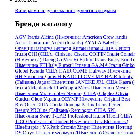
Вибираємо перукарські інструменти з розумом
Бренди каталогу
AGV Італія
Alcina (Німеччина)
American Crew
Andis
Arkon Пакистан
Artero (Іспанія)
AYALA
Babyliss
Франція
Barburys
Beimeng Китай
Brinail.США
Ceriotti
Італія
CHI (США)
Christina
Cisoria
COIFIN Італія
Comair
(Німеччина) Daeng
Gi
Meo
Ri
Elchim Італія
Enjoy
Ermila
Німеччина
ETI Italy
Eurostil Іспанія
GA.MA Італія
Ginko
Global Keratin США
HAIR COMB
Hairway Німеччина
HH Simonsen Данія
HIKATO
I LOVE MY HAIR
Infinity
(Тайвань)
Jaguar Німеччина
JANEKE
JRL
США
Kaara
(
Італія
)
Maniquick Швейцарія
Mertz Німеччина
Moser
Німеччина
Mr. Scrubber Naomi
(
США)
Olaplex
Olivia
Garden
Olton Україна
OLYMP Німеччина
Original Best
Buy
Oster США
Panda Польща
Parlux Італія
Perfect
Beauty
PROline (Тайвань)
Remington США
SPL
Німеччина
Sway
T-LAB Professional Італія
Tibolli США
TICO
Professional
Tondeo
Німеччина
TrisaElectronics (
Швейцарія
)
YS.Park Японія
Zinger Німеччина
Ножиці
DS
Опус
Плацент Формула (Німеччина)
Сталекс
Стиль