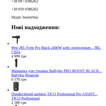
+38 097 0386262
+38 050 0386262
Skype: beautybuy
Нові надходження:
Фен JRL Forte Pro Black 2400W кейс розпилювач... JRL
США
4 999 грн
Машинка для стрижки BaByliss PRO BOOST BLACK...
Babyliss Франція
6 570 грн
Професійний шейвер TICO Professional Pro ASSIST...
TICO Professional
2 180 грн