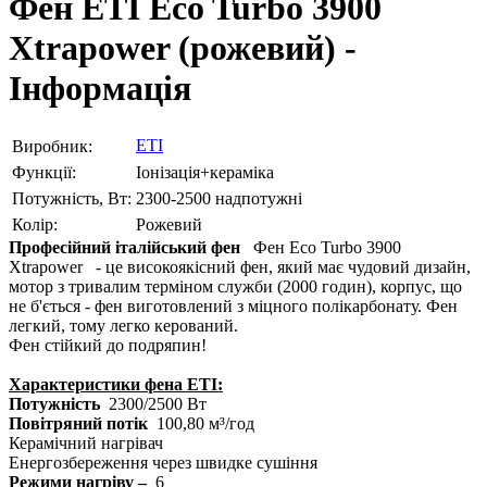
Фен ETI Eco Turbo 3900
Xtrapower (рожевий) -
Інформація
ETI
Виробник:
Функції:
Іонізація+кераміка
Потужність, Вт:
2300-2500 надпотужні
Колір:
Рожевий
Професійний італійський фен
Фен Eco Turbo 3900
Xtrapower
- це високоякісний фен, який має чудовий дизайн,
мотор з тривалим терміном служби (2000 годин), корпус, що
не б'ється - фен виготовлений з міцного полікарбонату. Фен
легкий, тому легко керований.
Фен стійкий до подряпин!
Характеристики фена ETI:
Потужність
2300/2500 Вт
Повітряний потік
100,80 м³/год
Керамічний нагрівач
Енергозбереження через швидке сушіння
Режими нагріву –
6