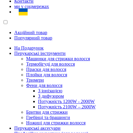
Контакти
ми у соцмережах
Акційний товар
Популярний товар
На Подарунок
Перукарські інструменти
Машинки для стрижки волосся
Термобігуді для волосся
Праски для волосся
Плойки для волосся
Тримери
Фени для волосся
З іонізацією
З дифузором
Потужність 1200W - 2000W
Потужність 2100W – 2600W
Бритви для стрижки
Гребінці та брашинги
Ножиці для стрижки волосся
Перукарські аксесуари