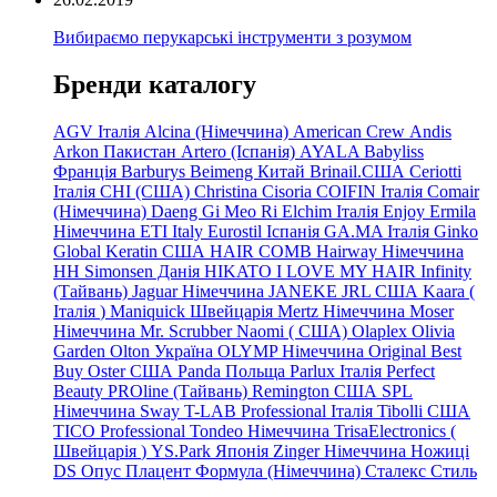
Вибираємо перукарські інструменти з розумом
Бренди каталогу
AGV Італія
Alcina (Німеччина)
American Crew
Andis
Arkon Пакистан
Artero (Іспанія)
AYALA
Babyliss
Франція
Barburys
Beimeng Китай
Brinail.США
Ceriotti
Італія
CHI (США)
Christina
Cisoria
COIFIN Італія
Comair
(Німеччина) Daeng
Gi
Meo
Ri
Elchim Італія
Enjoy
Ermila
Німеччина
ETI Italy
Eurostil Іспанія
GA.MA Італія
Ginko
Global Keratin США
HAIR COMB
Hairway Німеччина
HH Simonsen Данія
HIKATO
I LOVE MY HAIR
Infinity
(Тайвань)
Jaguar Німеччина
JANEKE
JRL
США
Kaara
(
Італія
)
Maniquick Швейцарія
Mertz Німеччина
Moser
Німеччина
Mr. Scrubber Naomi
(
США)
Olaplex
Olivia
Garden
Olton Україна
OLYMP Німеччина
Original Best
Buy
Oster США
Panda Польща
Parlux Італія
Perfect
Beauty
PROline (Тайвань)
Remington США
SPL
Німеччина
Sway
T-LAB Professional Італія
Tibolli США
TICO
Professional
Tondeo
Німеччина
TrisaElectronics (
Швейцарія
)
YS.Park Японія
Zinger Німеччина
Ножиці
DS
Опус
Плацент Формула (Німеччина)
Сталекс
Стиль