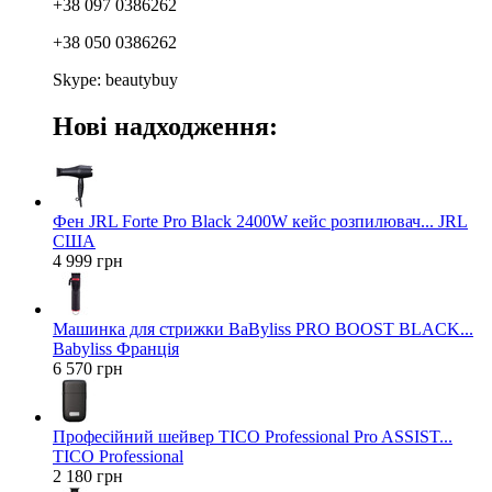
+38 097 0386262
+38 050 0386262
Skype: beautybuy
Нові надходження:
Фен JRL Forte Pro Black 2400W кейс розпилювач... JRL
США
4 999 грн
Машинка для стрижки BaByliss PRO BOOST BLACK...
Babyliss Франція
6 570 грн
Професійний шейвер TICO Professional Pro ASSIST...
TICO Professional
2 180 грн