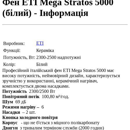
Фен ETI Mega Stratos 5000
(білий) - Інформація
ETI
Виробник:
Функції:
Кераміка
Потужність, Вт:
2300-2500 надпотужні
Колір:
Білий
Професійний італійський фен ETI Mega Stratos 5000 має
високу потужність, неймовірний дизайн, характеризується
зручністю у використанні, керамічний нагрівач,
комплектується двома насадками.
Потужність
2300/2500 Вт
Повітряний потік
100,80 м³/год.
Шум
69 дБ
Режими нагріву –
6
Насадки
– 2 шт.
Кнопка холодного повітря
Корпус
- що не б'ється з міцного полікарбонату
Двигун
з тривалим терміном служби (2000 годин)