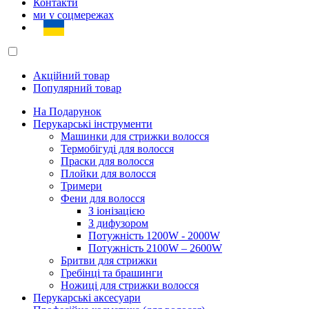
Контакти
ми у соцмережах
Акційний товар
Популярний товар
На Подарунок
Перукарські інструменти
Машинки для стрижки волосся
Термобігуді для волосся
Праски для волосся
Плойки для волосся
Тримери
Фени для волосся
З іонізацією
З дифузором
Потужність 1200W - 2000W
Потужність 2100W – 2600W
Бритви для стрижки
Гребінці та брашинги
Ножиці для стрижки волосся
Перукарські аксесуари