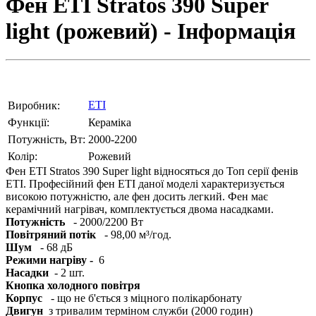
Фен ETI Stratos 390 Super
light (рожевий) - Інформація
ETI
Виробник:
Функції:
Кераміка
Потужність, Вт:
2000-2200
Колір:
Рожевий
Фен ETI Stratos 390 Super light відносяться до Топ серії фенів
ETI. Професійний фен ETI даної моделі характеризується
високою потужністю, але фен досить легкий. Фен має
керамічний нагрівач, комплектується двома насадками.
Потужність
- 2000/2200 Вт
Повітряний потік
- 98,00 м³/год.
Шум
- 68 дБ
Режими нагріву -
6
Насадки
- 2 шт.
Кнопка холодного повітря
Корпус
- що не б'ється з міцного полікарбонату
Двигун
з тривалим терміном служби (2000 годин)