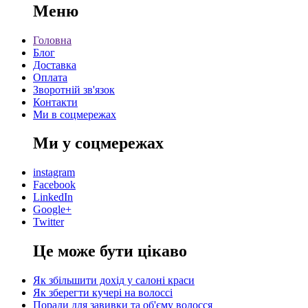
Меню
Головна
Блог
Доставка
Оплата
Зворотній зв'язок
Контакти
Ми в соцмережах
Ми у соцмережах
instagram
Facebook
LinkedIn
Google+
Twitter
Це може бути цікаво
Як збільшити дохід у салоні краси
Як зберегти кучері на волоссі
Поради для завивки та об'єму волосся