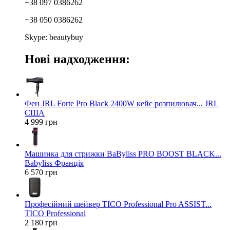
+38 097 0386262
+38 050 0386262
Skype: beautybuy
Нові надходження:
Фен JRL Forte Pro Black 2400W кейс розпилювач... JRL
США
4 999 грн
Машинка для стрижки BaByliss PRO BOOST BLACK...
Babyliss Франція
6 570 грн
Професійний шейвер TICO Professional Pro ASSIST...
TICO Professional
2 180 грн