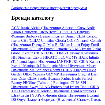
Вибираємо перукарські інструменти з розумом
Бренди каталогу
AGV Італія
Alcina (Німеччина)
American Crew
Andis
Arkon Пакистан
Artero (Іспанія)
AYALA
Babyliss
Франція
Barburys
Beimeng Китай
Brinail.США
Ceriotti
Італія
CHI (США)
Christina
Cisoria
COIFIN Італія
Comair
(Німеччина) Daeng
Gi
Meo
Ri
Elchim Італія
Enjoy
Ermila
Німеччина
ETI Italy
Eurostil Іспанія
GA.MA Італія
Ginko
Global Keratin США
HAIR COMB
Hairway Німеччина
HH Simonsen Данія
HIKATO
I LOVE MY HAIR
Infinity
(Тайвань)
Jaguar Німеччина
JANEKE
JRL
США
Kaara
(
Італія
)
Maniquick Швейцарія
Mertz Німеччина
Moser
Німеччина
Mr. Scrubber Naomi
(
США)
Olaplex
Olivia
Garden
Olton Україна
OLYMP Німеччина
Original Best
Buy
Oster США
Panda Польща
Parlux Італія
Perfect
Beauty
PROline (Тайвань)
Remington США
SPL
Німеччина
Sway
T-LAB Professional Італія
Tibolli США
TICO
Professional
Tondeo
Німеччина
TrisaElectronics (
Швейцарія
)
YS.Park Японія
Zinger Німеччина
Ножиці
DS
Опус
Плацент Формула (Німеччина)
Сталекс
Стиль