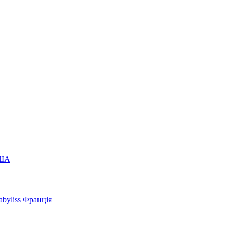
США
byliss Франція