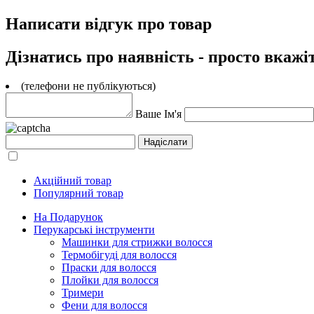
Написати відгук про товар
Дізнатись про наявність - просто вкажі
(телефони не публікуються)
Ваше Ім'я
Акційний товар
Популярний товар
На Подарунок
Перукарські інструменти
Машинки для стрижки волосся
Термобігуді для волосся
Праски для волосся
Плойки для волосся
Тримери
Фени для волосся