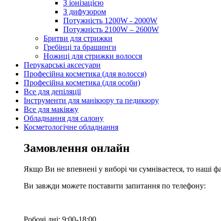
З іонізацією
З дифузором
Потужність 1200W - 2000W
Потужність 2100W – 2600W
Бритви для стрижки
Гребінці та брашинги
Ножиці для стрижки волосся
Перукарські аксесуари
Професійна косметика (для волосся)
Професійна косметика (для особи)
Все для депіляції
Інструменти для манікюру та педикюру
Все для макіяжу
Обладнання для салону
Косметологічне обладнання
Замовлення онлайн
Якщо Ви не впевнені у виборі чи сумніваєтеся, то наші ф
Ви завжди можете поставити запитання по телефону:
Робочі дні: 9:00-18:00