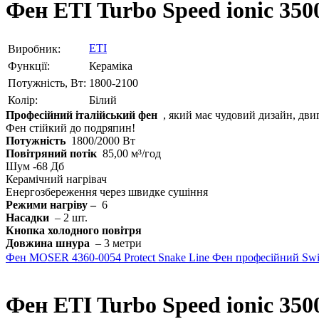
Фен ETI Turbo Speed ​​ionic 35
ETI
Виробник:
Функції:
Кераміка
Потужність, Вт:
1800-2100
Колір:
Білий
Професійний італійський фен
, який має чудовий дизайн, дви
Фен стійкий до подряпин!
Потужність
1800/2000 Вт
Повітряний потік
85,00 м³/год
Шум -68 Дб
Керамічний нагрівач
Енергозбереження через швидке сушіння
Режими нагріву –
6
Насадки
– 2 шт.
Кнопка холодного повітря
Довжина шнура
– ​​3 метри
Фен MOSER 4360-0054 Protect Snake Line
Фен професійний Swis
Фен ETI Turbo Speed ​​ionic 350