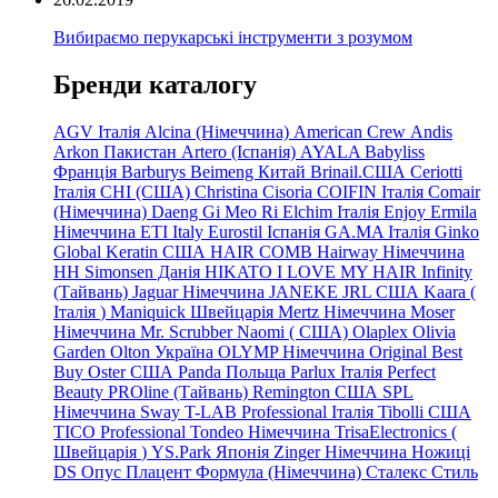
Вибираємо перукарські інструменти з розумом
Бренди каталогу
AGV Італія
Alcina (Німеччина)
American Crew
Andis
Arkon Пакистан
Artero (Іспанія)
AYALA
Babyliss
Франція
Barburys
Beimeng Китай
Brinail.США
Ceriotti
Італія
CHI (США)
Christina
Cisoria
COIFIN Італія
Comair
(Німеччина) Daeng
Gi
Meo
Ri
Elchim Італія
Enjoy
Ermila
Німеччина
ETI Italy
Eurostil Іспанія
GA.MA Італія
Ginko
Global Keratin США
HAIR COMB
Hairway Німеччина
HH Simonsen Данія
HIKATO
I LOVE MY HAIR
Infinity
(Тайвань)
Jaguar Німеччина
JANEKE
JRL
США
Kaara
(
Італія
)
Maniquick Швейцарія
Mertz Німеччина
Moser
Німеччина
Mr. Scrubber Naomi
(
США)
Olaplex
Olivia
Garden
Olton Україна
OLYMP Німеччина
Original Best
Buy
Oster США
Panda Польща
Parlux Італія
Perfect
Beauty
PROline (Тайвань)
Remington США
SPL
Німеччина
Sway
T-LAB Professional Італія
Tibolli США
TICO
Professional
Tondeo
Німеччина
TrisaElectronics (
Швейцарія
)
YS.Park Японія
Zinger Німеччина
Ножиці
DS
Опус
Плацент Формула (Німеччина)
Сталекс
Стиль