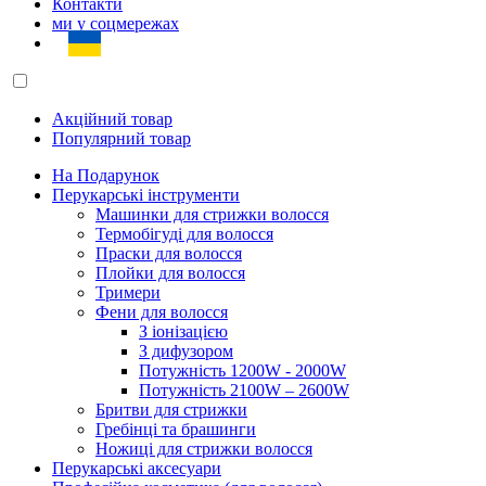
Контакти
ми у соцмережах
Акційний товар
Популярний товар
На Подарунок
Перукарські інструменти
Машинки для стрижки волосся
Термобігуді для волосся
Праски для волосся
Плойки для волосся
Тримери
Фени для волосся
З іонізацією
З дифузором
Потужність 1200W - 2000W
Потужність 2100W – 2600W
Бритви для стрижки
Гребінці та брашинги
Ножиці для стрижки волосся
Перукарські аксесуари