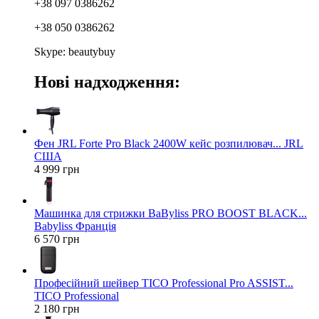
+38 097 0386262
+38 050 0386262
Skype: beautybuy
Нові надходження:
Фен JRL Forte Pro Black 2400W кейс розпилювач... JRL
США
4 999 грн
Машинка для стрижки BaByliss PRO BOOST BLACK...
Babyliss Франція
6 570 грн
Професійний шейвер TICO Professional Pro ASSIST...
TICO Professional
2 180 грн