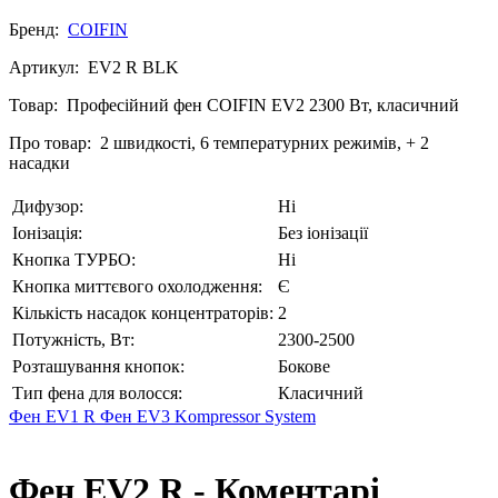
Бренд:
COIFIN
Артикул:
EV2 R BLK
Товар:
Професійний фен COIFIN EV2 2300 Вт, класичний
Про товар:
2 швидкості, 6 температурних режимів, + 2
насадки
Дифузор:
Ні
Іонізація:
Без іонізації
Кнопка ТУРБО:
Ні
Кнопка миттєвого охолодження:
Є
Кількість насадок концентраторів:
2
Потужність, Вт:
2300-2500
Розташування кнопок:
Бокове
Тип фена для волосся:
Класичний
Фен EV1 R
Фен EV3 Kompressor System
Фен EV2 R - Коментарі