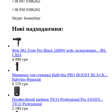
+38 097 0386262
+38 050 0386262
Skype: beautybuy
Нові надходження:
Фен JRL Forte Pro Black 2400W кейс розпилювач... JRL
США
4 999 грн
Машинка для стрижки BaByliss PRO BOOST BLACK...
Babyliss Франція
6 570 грн
Професійний шейвер TICO Professional Pro ASSIST...
TICO Professional
2 180 грн