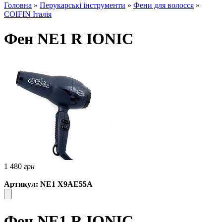
Головна
»
Перукарські інструменти
»
Фени для волосся
»
COIFIN Італія
Фен NE1 R IONIC
1 480
грн
Артикул: NE1 X9AE55A
Фен NE1 R IONIC -