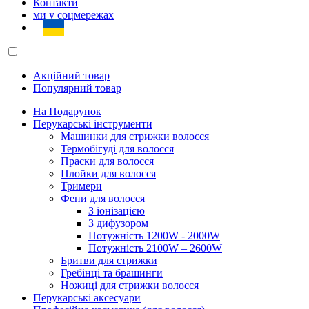
Контакти
ми у соцмережах
Акційний товар
Популярний товар
На Подарунок
Перукарські інструменти
Машинки для стрижки волосся
Термобігуді для волосся
Праски для волосся
Плойки для волосся
Тримери
Фени для волосся
З іонізацією
З дифузором
Потужність 1200W - 2000W
Потужність 2100W – 2600W
Бритви для стрижки
Гребінці та брашинги
Ножиці для стрижки волосся
Перукарські аксесуари