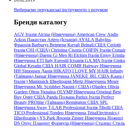
Вибираємо перукарські інструменти з розумом
Бренди каталогу
AGV Італія
Alcina (Німеччина)
American Crew
Andis
Arkon Пакистан
Artero (Іспанія)
AYALA
Babyliss
Франція
Barburys
Beimeng Китай
Brinail.США
Ceriotti
Італія
CHI (США)
Christina
Cisoria
COIFIN Італія
Comair
(Німеччина) Daeng
Gi
Meo
Ri
Elchim Італія
Enjoy
Ermila
Німеччина
ETI Italy
Eurostil Іспанія
GA.MA Італія
Ginko
Global Keratin США
HAIR COMB
Hairway Німеччина
HH Simonsen Данія
HIKATO
I LOVE MY HAIR
Infinity
(Тайвань)
Jaguar Німеччина
JANEKE
JRL
США
Kaara
(
Італія
)
Maniquick Швейцарія
Mertz Німеччина
Moser
Німеччина
Mr. Scrubber Naomi
(
США)
Olaplex
Olivia
Garden
Olton Україна
OLYMP Німеччина
Original Best
Buy
Oster США
Panda Польща
Parlux Італія
Perfect
Beauty
PROline (Тайвань)
Remington США
SPL
Німеччина
Sway
T-LAB Professional Італія
Tibolli США
TICO
Professional
Tondeo
Німеччина
TrisaElectronics (
Швейцарія
)
YS.Park Японія
Zinger Німеччина
Ножиці
DS
Опус
Плацент Формула (Німеччина)
Сталекс
Стиль