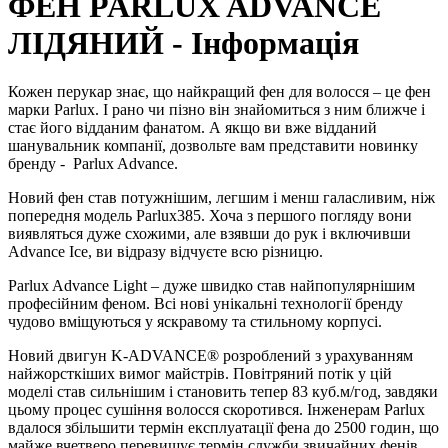
ФЕН PARLUX ADVANCE
ЛІДЯНИЙ - Інформація
Кожен перукар знає, що найкращий фен для волосся – це фен
марки Parlux. І рано чи пізно він знайомиться з ним ближче і
стає його відданим фанатом. А якщо ви вже відданий
шанувальник компанії, дозвольте вам представити новинку
бренду -
Parlux Advance.
Новий фен став потужнішим, легшим і менш галасливим, ніж
попередня модель Parlux385. Хоча з першого погляду вони
виявляться дуже схожими, але взявши до рук і включивши
Advance Ice, ви відразу відчуєте всю різницю.
Parlux Advance Light – дуже швидко став найпопулярнішим
професійним феном. Всі нові унікальні технології бренду
чудово вміщуються у яскравому та стильному корпусі.
Новий двигун K-ADVANCE® розроблений з урахуванням
найжорсткіших вимог майстрів. Повітряний потік у цій
моделі став сильнішим і становить тепер 83 куб.м/год, завдяки
цьому процес сушіння волосся скоротився. Інженерам Parlux
вдалося збільшити термін експлуатації фена до 2500 годин, що
майже вчетверо перевищує термін служби звичайних фенів.