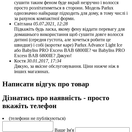
сушити таким феном буде вкрай незручно і волосся
просто розлітатиметься в сторони. Модель Parlux
однозначно найкраще підходить для дому, в тому числі і
за рахунок компактної форми.
Світлана
05.07.2021, 12:28
Підкажіть будь ласка, якому фену віддати перевагу для
домашнього використання щоб сушити довге волосся
дитині (середня густота, але хочеться робити це
швидше) і собі (коротке каре) Parlux Advance Light Ice
або Babyliss PRO Excess BAB 6800IE? чи Babyliss PRO
Excess BAB 6800IE? Дякую!
Костя
30.01.2017, 17:34
Дякую, за якісне обслуговування. Ціни нижче ніж в
інших магазинах.
Написати відгук про товар
Дізнатись про наявність - просто
вкажіть телефон
(телефони не публікуються)
Ваше Ім'я