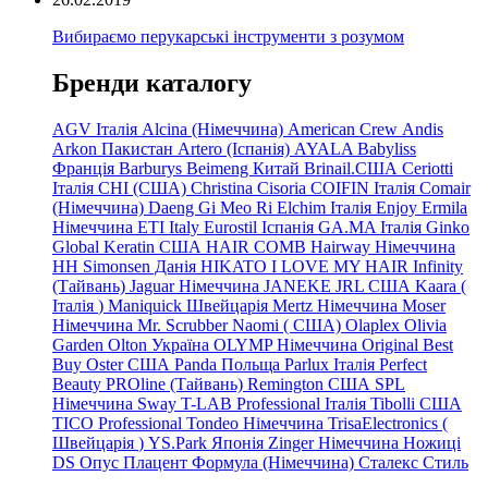
Вибираємо перукарські інструменти з розумом
Бренди каталогу
AGV Італія
Alcina (Німеччина)
American Crew
Andis
Arkon Пакистан
Artero (Іспанія)
AYALA
Babyliss
Франція
Barburys
Beimeng Китай
Brinail.США
Ceriotti
Італія
CHI (США)
Christina
Cisoria
COIFIN Італія
Comair
(Німеччина) Daeng
Gi
Meo
Ri
Elchim Італія
Enjoy
Ermila
Німеччина
ETI Italy
Eurostil Іспанія
GA.MA Італія
Ginko
Global Keratin США
HAIR COMB
Hairway Німеччина
HH Simonsen Данія
HIKATO
I LOVE MY HAIR
Infinity
(Тайвань)
Jaguar Німеччина
JANEKE
JRL
США
Kaara
(
Італія
)
Maniquick Швейцарія
Mertz Німеччина
Moser
Німеччина
Mr. Scrubber Naomi
(
США)
Olaplex
Olivia
Garden
Olton Україна
OLYMP Німеччина
Original Best
Buy
Oster США
Panda Польща
Parlux Італія
Perfect
Beauty
PROline (Тайвань)
Remington США
SPL
Німеччина
Sway
T-LAB Professional Італія
Tibolli США
TICO
Professional
Tondeo
Німеччина
TrisaElectronics (
Швейцарія
)
YS.Park Японія
Zinger Німеччина
Ножиці
DS
Опус
Плацент Формула (Німеччина)
Сталекс
Стиль