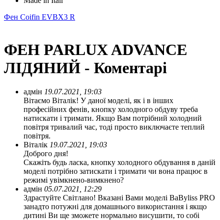
Made in Itali
Фен Coifin EVBX3 R
ФЕН PARLUX ADVANCE
ЛІДЯНИЙ - Коментарі
адмін
19.07.2021, 19:03
Вітаємо Віталік! У даної моделі, як і в інших
професійних фенів, кнопку холодного обдуву треба
натискати і тримати. Якщо Вам потрібний холодний
повітря тривалий час, тоді просто виключаєте теплий
повітря.
Віталік
19.07.2021, 19:03
Доброго дня!
Скажіть будь ласка, кнопку холодного обдування в даній
моделі потрібно затискати і тримати чи вона працює в
режимі увімкнено-вимкнено?
адмін
05.07.2021, 12:29
Здрастуйте Світлано! Вказані Вами моделі BaByliss PRO
занадто потужні для домашнього використання і якщо
дитині Ви ще зможете нормально висушити, то собі