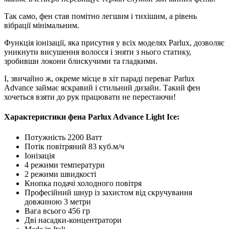
Так само, фен став помітно легшим і тихішим, а рівень
вібрації мінімальним.
Функція іонізації, яка присутня у всіх моделях Parlux, дозволяє
уникнути висушення волосся і зняти з нього статику,
зробивши локони блискучими та гладкими.
І, звичайно ж, окреме місце в хіт параді переваг Parlux
Advance займає яскравий і стильний дизайн. Такий фен
хочеться взяти до рук працювати не перестаючи!
Характеристики фена Parlux Advance Light Ice:
Потужність 2200 Ватт
Потік повітряний 83 куб.м/ч
Іонізація
4 режими температури
2 режими швидкості
Кнопка подачі холодного повітря
Професійний шнур із захистом від скручування
довжиною 3 метри
Вага всього 456 гр
Дві насадки-концентратори