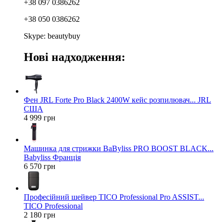
+38 097 0386262
+38 050 0386262
Skype: beautybuy
Нові надходження:
Фен JRL Forte Pro Black 2400W кейс розпилювач... JRL
США
4 999 грн
Машинка для стрижки BaByliss PRO BOOST BLACK...
Babyliss Франція
6 570 грн
Професійний шейвер TICO Professional Pro ASSIST...
TICO Professional
2 180 грн