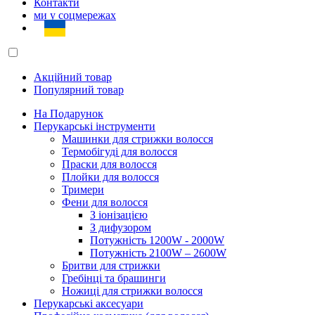
Контакти
ми у соцмережах
Акційний товар
Популярний товар
На Подарунок
Перукарські інструменти
Машинки для стрижки волосся
Термобігуді для волосся
Праски для волосся
Плойки для волосся
Тримери
Фени для волосся
З іонізацією
З дифузором
Потужність 1200W - 2000W
Потужність 2100W – 2600W
Бритви для стрижки
Гребінці та брашинги
Ножиці для стрижки волосся
Перукарські аксесуари