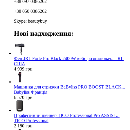
+38 097 0386262
+38 050 0386262
Skype: beautybuy
Нові надходження:
Фен JRL Forte Pro Black 2400W кейс розпилювач... JRL
США
4 999 грн
Машинка для стрижки BaByliss PRO BOOST BLACK...
Babyliss Франція
6 570 грн
Професійний шейвер TICO Professional Pro ASSIST...
TICO Professional
2 180 грн