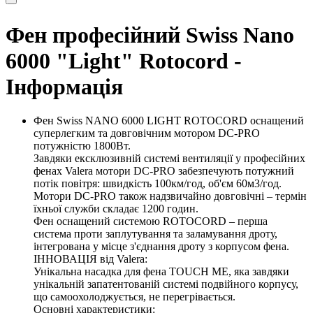
Фен професійний Swiss Nano
6000 "Light" Rotocord -
Інформація
Фен Swiss NANO 6000 LIGHT ROTOCORD оснащений
суперлегким та довговічним мотором DC-PRO
потужністю 1800Вт.
Завдяки ексклюзивній системі вентиляції у професійних
фенах Valera мотори DC-PRO забезпечують потужний
потік повітря: швидкість 100км/год, об'єм 60м3/год.
Мотори DC-PRO також надзвичайно довговічні – термін
їхньої служби складає 1200 годин.
Фен оснащений системою ROTOCORD – перша
система проти заплутування та заламування дроту,
інтегрована у місце з'єднання дроту з корпусом фена.
ІННОВАЦІЯ від Valera:
Унікальна насадка для фена TOUCH ME, яка завдяки
унікальній запатентованій системі подвійного корпусу,
що самоохолоджується, не перегрівається.
Основні характеристики: