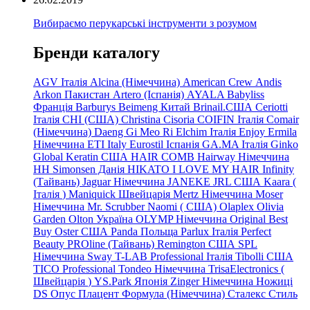
Вибираємо перукарські інструменти з розумом
Бренди каталогу
AGV Італія
Alcina (Німеччина)
American Crew
Andis
Arkon Пакистан
Artero (Іспанія)
AYALA
Babyliss
Франція
Barburys
Beimeng Китай
Brinail.США
Ceriotti
Італія
CHI (США)
Christina
Cisoria
COIFIN Італія
Comair
(Німеччина) Daeng
Gi
Meo
Ri
Elchim Італія
Enjoy
Ermila
Німеччина
ETI Italy
Eurostil Іспанія
GA.MA Італія
Ginko
Global Keratin США
HAIR COMB
Hairway Німеччина
HH Simonsen Данія
HIKATO
I LOVE MY HAIR
Infinity
(Тайвань)
Jaguar Німеччина
JANEKE
JRL
США
Kaara
(
Італія
)
Maniquick Швейцарія
Mertz Німеччина
Moser
Німеччина
Mr. Scrubber Naomi
(
США)
Olaplex
Olivia
Garden
Olton Україна
OLYMP Німеччина
Original Best
Buy
Oster США
Panda Польща
Parlux Італія
Perfect
Beauty
PROline (Тайвань)
Remington США
SPL
Німеччина
Sway
T-LAB Professional Італія
Tibolli США
TICO
Professional
Tondeo
Німеччина
TrisaElectronics (
Швейцарія
)
YS.Park Японія
Zinger Німеччина
Ножиці
DS
Опус
Плацент Формула (Німеччина)
Сталекс
Стиль