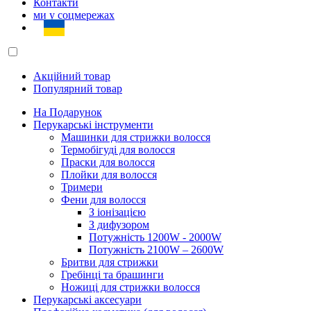
Контакти
ми у соцмережах
Акційний товар
Популярний товар
На Подарунок
Перукарські інструменти
Машинки для стрижки волосся
Термобігуді для волосся
Праски для волосся
Плойки для волосся
Тримери
Фени для волосся
З іонізацією
З дифузором
Потужність 1200W - 2000W
Потужність 2100W – 2600W
Бритви для стрижки
Гребінці та брашинги
Ножиці для стрижки волосся
Перукарські аксесуари