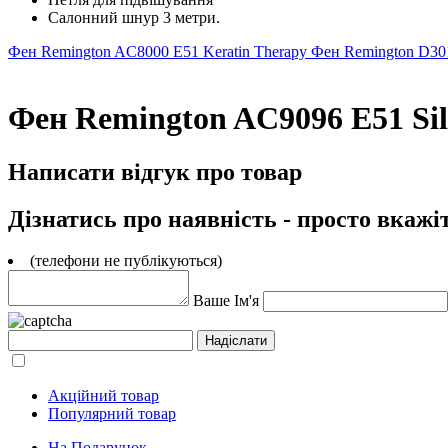
Салонний шнур 3 метри.
Фен Remington AC8000 E51 Keratin Therapy
Фен Remington D30
Фен Remington AC9096 E51 Sil
Написати відгук про товар
Дізнатись про наявність - просто вкажі
(телефони не публікуються)
Ваше Ім'я
Акційний товар
Популярний товар
На Подарунок