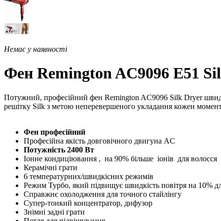
Немає у наявності
Фен Remington AC9096 E51 Sil
Потужний, професійний фен Remington AC9096 Silk Dryer швидко
решітку Silk з метою неперевершеного укладання кожен момент
Фен професійний
Професійна якість довговічного двигуна AC
Потужність 2400 Вт
Іонне кондиціювання
,
на 90% більше
іонів
для волосся
Керамічні грати
6 температурних/швидкісних режимів
Режим Турбо, який підвищує швидкість повітря на 10% д
Справжнє охолодження для точного стайлінгу
Супер-тонкий концентратор, дифузор
Знімні задні грати
Петля для підвішування