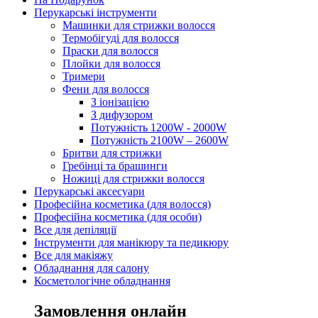
Перукарські інструменти
Машинки для стрижки волосся
Термобігуді для волосся
Праски для волосся
Плойки для волосся
Тримери
Фени для волосся
З іонізацією
З дифузором
Потужність 1200W - 2000W
Потужність 2100W – 2600W
Бритви для стрижки
Гребінці та брашинги
Ножиці для стрижки волосся
Перукарські аксесуари
Професійна косметика (для волосся)
Професійна косметика (для особи)
Все для депіляції
Інструменти для манікюру та педикюру
Все для макіяжу
Обладнання для салону
Косметологічне обладнання
Замовлення онлайн