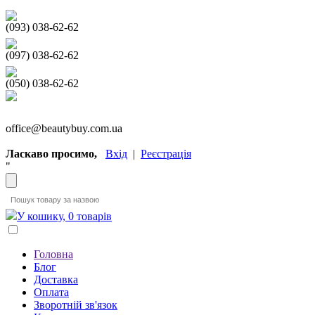
(093) 038-62-62
(097) 038-62-62
(050) 038-62-62
office@beautybuy.com.ua
Ласкаво просимо,
Вхід
|
Реєстрація
"
У кошику, 0 товарів
Головна
Блог
Доставка
Оплата
Зворотній зв'язок