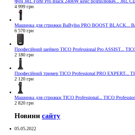
Фен JRL Forte Pro Black 2400W кейс розпилювач... JRL 
4 999 грн
Машинка для стрижки BaByliss PRO BOOST BLACK... Ba
6 570 грн
Професійний шейвер TICO Professional Pro ASSIST... TICO
2 180 грн
Професійний тример TICO Professional PRO EXPERT... TIC
2 120 грн
Машинка для стрижки TICO Professional... TICO Profession
2 820 грн
Новини
сайту
05.05.2022