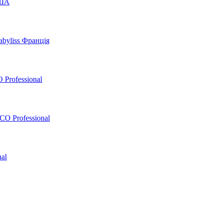
США
byliss Франція
 Professional
O Professional
al