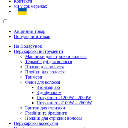
Контакти
ми у соцмережах
Акційний товар
Популярний товар
На Подарунок
Перукарські інструменти
Машинки для стрижки волосся
Термобігуді для волосся
Праски для волосся
Плойки для волосся
Тримери
Фени для волосся
З іонізацією
З дифузором
Потужність 1200W - 2000W
Потужність 2100W – 2600W
Бритви для стрижки
Гребінці та брашинги
Ножиці для стрижки волосся
Перукарські аксесуари