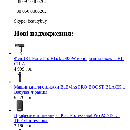
+38 097 0386262
+38 050 0386262
Skype: beautybuy
Нові надходження:
Фен JRL Forte Pro Black 2400W кейс розпилювач... JRL
США
4 999 грн
Машинка для стрижки BaByliss PRO BOOST BLACK...
Babyliss Франція
6 570 грн
Професійний шейвер TICO Professional Pro ASSIST...
TICO Professional
2 180 грн