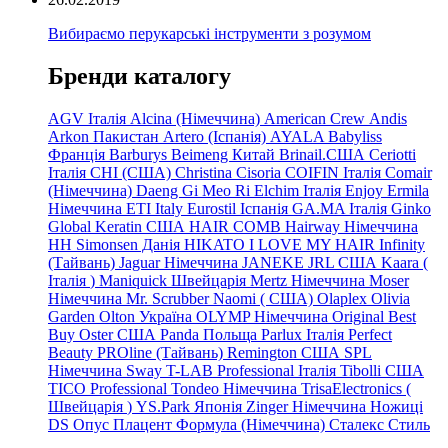
Вибираємо перукарські інструменти з розумом
Бренди каталогу
AGV Італія
Alcina (Німеччина)
American Crew
Andis
Arkon Пакистан
Artero (Іспанія)
AYALA
Babyliss
Франція
Barburys
Beimeng Китай
Brinail.США
Ceriotti
Італія
CHI (США)
Christina
Cisoria
COIFIN Італія
Comair
(Німеччина) Daeng
Gi
Meo
Ri
Elchim Італія
Enjoy
Ermila
Німеччина
ETI Italy
Eurostil Іспанія
GA.MA Італія
Ginko
Global Keratin США
HAIR COMB
Hairway Німеччина
HH Simonsen Данія
HIKATO
I LOVE MY HAIR
Infinity
(Тайвань)
Jaguar Німеччина
JANEKE
JRL
США
Kaara
(
Італія
)
Maniquick Швейцарія
Mertz Німеччина
Moser
Німеччина
Mr. Scrubber Naomi
(
США)
Olaplex
Olivia
Garden
Olton Україна
OLYMP Німеччина
Original Best
Buy
Oster США
Panda Польща
Parlux Італія
Perfect
Beauty
PROline (Тайвань)
Remington США
SPL
Німеччина
Sway
T-LAB Professional Італія
Tibolli США
TICO
Professional
Tondeo
Німеччина
TrisaElectronics (
Швейцарія
)
YS.Park Японія
Zinger Німеччина
Ножиці
DS
Опус
Плацент Формула (Німеччина)
Сталекс
Стиль