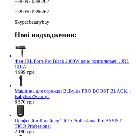
+38 097 0386262
+38 050 0386262
Skype: beautybuy
Нові надходження:
Фен JRL Forte Pro Black 2400W кейс розпилювач... JRL
США
4 999 грн
Машинка для стрижки BaByliss PRO BOOST BLACK...
Babyliss Франція
6 570 грн
Професійний шейвер TICO Professional Pro ASSIST...
TICO Professional
2 180 грн