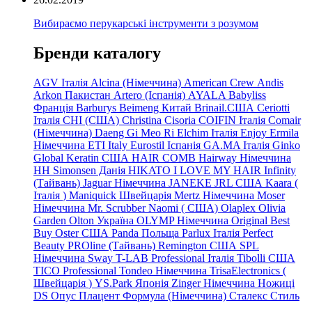
Вибираємо перукарські інструменти з розумом
Бренди каталогу
AGV Італія
Alcina (Німеччина)
American Crew
Andis
Arkon Пакистан
Artero (Іспанія)
AYALA
Babyliss
Франція
Barburys
Beimeng Китай
Brinail.США
Ceriotti
Італія
CHI (США)
Christina
Cisoria
COIFIN Італія
Comair
(Німеччина) Daeng
Gi
Meo
Ri
Elchim Італія
Enjoy
Ermila
Німеччина
ETI Italy
Eurostil Іспанія
GA.MA Італія
Ginko
Global Keratin США
HAIR COMB
Hairway Німеччина
HH Simonsen Данія
HIKATO
I LOVE MY HAIR
Infinity
(Тайвань)
Jaguar Німеччина
JANEKE
JRL
США
Kaara
(
Італія
)
Maniquick Швейцарія
Mertz Німеччина
Moser
Німеччина
Mr. Scrubber Naomi
(
США)
Olaplex
Olivia
Garden
Olton Україна
OLYMP Німеччина
Original Best
Buy
Oster США
Panda Польща
Parlux Італія
Perfect
Beauty
PROline (Тайвань)
Remington США
SPL
Німеччина
Sway
T-LAB Professional Італія
Tibolli США
TICO
Professional
Tondeo
Німеччина
TrisaElectronics (
Швейцарія
)
YS.Park Японія
Zinger Німеччина
Ножиці
DS
Опус
Плацент Формула (Німеччина)
Сталекс
Стиль