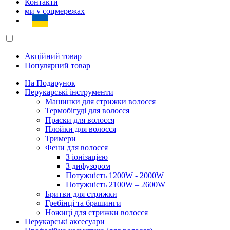
Контакти
ми у соцмережах
Акційний товар
Популярний товар
На Подарунок
Перукарські інструменти
Машинки для стрижки волосся
Термобігуді для волосся
Праски для волосся
Плойки для волосся
Тримери
Фени для волосся
З іонізацією
З дифузором
Потужність 1200W - 2000W
Потужність 2100W – 2600W
Бритви для стрижки
Гребінці та брашинги
Ножиці для стрижки волосся
Перукарські аксесуари