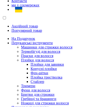
Контакти
ми у соцмережах
Акційний товар
Популярний товар
На Подарунок
Перукарські інструменти
Машинки для стрижки волосся
Термобігуді для волосся
Праски для волосся
Плойки для волосся
Плойки для завивки
Конусні плойки
Фен-щітки
Плойка тристволка
Стайлер
Тримери
Фени для волосся
Бритви для стрижки
Гребінці та брашинги
Ножиці для стрижки волосся