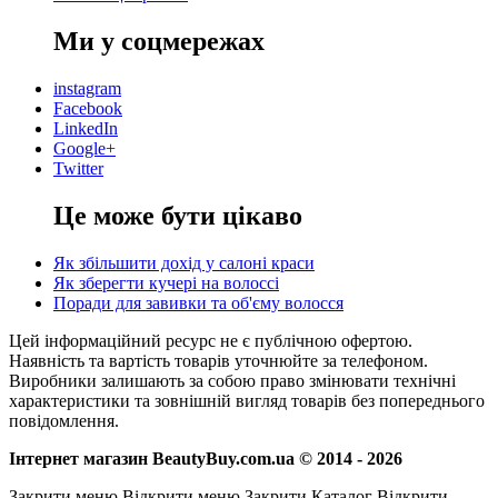
Ми у соцмережах
instagram
Facebook
LinkedIn
Google+
Twitter
Це може бути цікаво
Як збільшити дохід у салоні краси
Як зберегти кучері на волоссі
Поради для завивки та об'єму волосся
Цей інформаційний ресурс не є публічною офертою.
Наявність та вартість товарів уточнюйте за телефоном.
Виробники залишають за собою право змінювати технічні
характеристики та зовнішній вигляд товарів без попереднього
повідомлення.
Інтернет магазин BeautyBuy.com.ua © 2014 - 2026
Закрити меню
Відкрити меню
Закрити Каталог
Відкрити