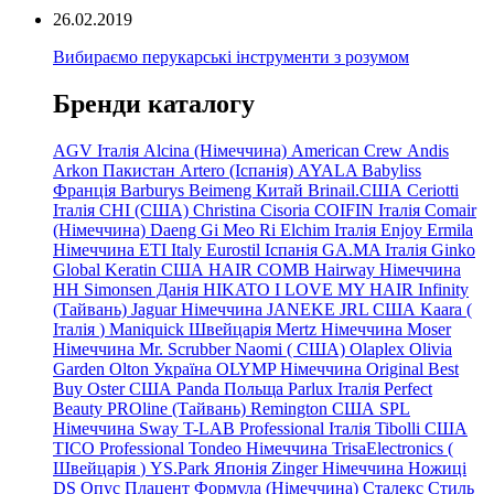
26.02.2019
Вибираємо перукарські інструменти з розумом
Бренди каталогу
AGV Італія
Alcina (Німеччина)
American Crew
Andis
Arkon Пакистан
Artero (Іспанія)
AYALA
Babyliss
Франція
Barburys
Beimeng Китай
Brinail.США
Ceriotti
Італія
CHI (США)
Christina
Cisoria
COIFIN Італія
Comair
(Німеччина) Daeng
Gi
Meo
Ri
Elchim Італія
Enjoy
Ermila
Німеччина
ETI Italy
Eurostil Іспанія
GA.MA Італія
Ginko
Global Keratin США
HAIR COMB
Hairway Німеччина
HH Simonsen Данія
HIKATO
I LOVE MY HAIR
Infinity
(Тайвань)
Jaguar Німеччина
JANEKE
JRL
США
Kaara
(
Італія
)
Maniquick Швейцарія
Mertz Німеччина
Moser
Німеччина
Mr. Scrubber Naomi
(
США)
Olaplex
Olivia
Garden
Olton Україна
OLYMP Німеччина
Original Best
Buy
Oster США
Panda Польща
Parlux Італія
Perfect
Beauty
PROline (Тайвань)
Remington США
SPL
Німеччина
Sway
T-LAB Professional Італія
Tibolli США
TICO
Professional
Tondeo
Німеччина
TrisaElectronics (
Швейцарія
)
YS.Park Японія
Zinger Німеччина
Ножиці
DS
Опус
Плацент Формула (Німеччина)
Сталекс
Стиль