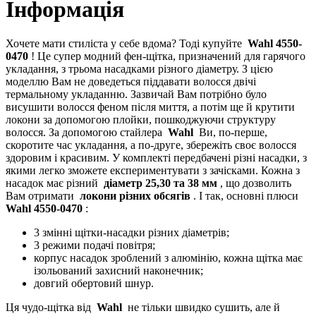
Інформація
Хочете мати стиліста у себе вдома? Тоді купуйте
Wahl 4550-
0470
! Це супер модний фен-щітка, призначений для гарячого
укладання, з трьома насадками різного діаметру. З цією
моделлю Вам не доведеться піддавати волосся двічі
термальному укладанню. Зазвичай Вам потрібно було
висушити волосся феном після миття, а потім ще й крутити
локони за допомогою плойки, пошкоджуючи структуру
волосся. За допомогою стайлера
Wahl
Ви, по-перше,
скоротите час укладання, а по-друге, збережіть своє волосся
здоровим і красивим. У комплекті передбачені різні насадки, з
якими легко зможете експериментувати з зачісками. Кожна з
насадок має різний
діаметр 25,30 та 38 мм
, що дозволить
Вам отримати
локони різних обсягів
. І так, основні плюси
Wahl 4550-0470
:
3 змінні щітки-насадки різних діаметрів;
3 режими подачі повітря;
корпус насадок зроблений з алюмінію, кожна щітка має
ізольований захисний наконечник;
довгий обертовий шнур.
Ця чудо-щітка від
Wahl
не тільки швидко сушить, але й