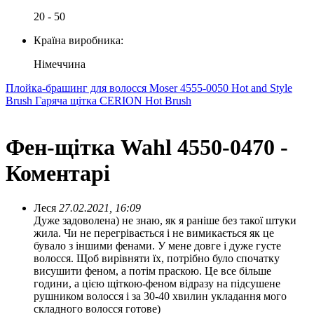
20 - 50
Країна виробника:
Німеччина
Плойка-брашинг для волосся Moser 4555-0050 Hot and Style
Brush
Гаряча щітка CERION Hot Brush
Фен-щітка Wahl 4550-0470 -
Коментарі
Леся
27.02.2021, 16:09
Дуже задоволена) не знаю, як я раніше без такої штуки
жила. Чи не перегрівається і не вимикається як це
бувало з іншими фенами. У мене довге і дуже густе
волосся. Щоб вирівняти їх, потрібно було спочатку
висушити феном, а потім праскою. Це все більше
години, а цією щіткою-феном відразу на підсушене
рушником волосся і за 30-40 хвилин укладання мого
складного волосся готове)