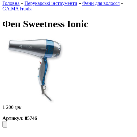
Головна
»
Перукарські інструменти
»
Фени для волосся
»
GA.MA Італія
Фен Sweetness Ionic
1 200
грн
Артикул: 85746