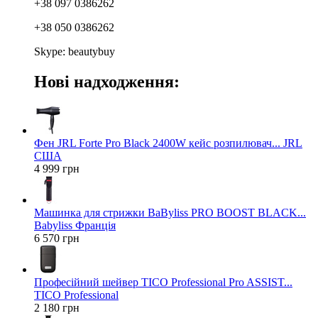
+38 097 0386262
+38 050 0386262
Skype: beautybuy
Нові надходження:
Фен JRL Forte Pro Black 2400W кейс розпилювач... JRL
США
4 999 грн
Машинка для стрижки BaByliss PRO BOOST BLACK...
Babyliss Франція
6 570 грн
Професійний шейвер TICO Professional Pro ASSIST...
TICO Professional
2 180 грн