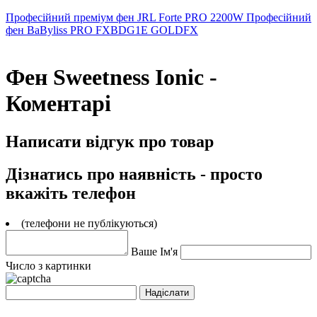
Професійний преміум фен JRL Forte PRO 2200W
Професійний
фен BaByliss PRO FXBDG1E GOLDFX
Фен Sweetness Ionic -
Коментарі
Написати відгук про товар
Дізнатись про наявність - просто
вкажіть телефон
(телефони не публікуються)
Ваше Ім'я
Число з картинки