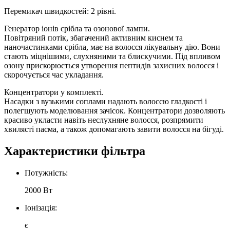
Перемикач швидкостей: 2 рівні.
Генератор іонів срібла та озонової лампи.
Повітряний потік, збагачений активним киснем та
наночастинками срібла, має на волосся лікувальну дію. Вони
стають міцнішими, слухняними та блискучими. Під впливом
озону прискорюється утворення пептидів захисних волосся і
скорочується час укладання.
Концентратори у комплекті.
Насадки з вузькими соплами надають волоссю гладкості і
полегшують моделювання зачісок. Концентратори дозволяють
красиво укласти навіть неслухняне волосся, розпрямити
хвилясті пасма, а також допомагають завити волосся на бігуді.
Характеристики фільтра
Потужність:
2000 Вт
Іонізація:
є