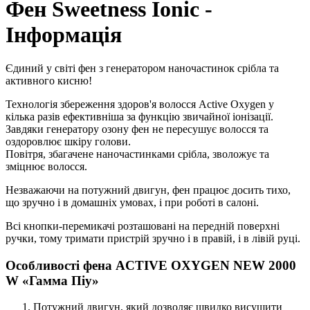
Фен Sweetness Ionic -
Інформація
Єдиний у світі фен з генератором наночастинок срібла та
активного кисню!
Технологія збереження здоров'я волосся Active Oxygen у
кілька разів ефективніша за функцію звичайної іонізації.
Завдяки генератору озону фен не пересушує волосся та
оздоровлює шкіру голови.
Повітря, збагачене наночастинками срібла, зволожує та
зміцнює волосся.
Незважаючи на потужний двигун, фен працює досить тихо,
що зручно і в домашніх умовах, і при роботі в салоні.
Всі кнопки-перемикачі розташовані на передній поверхні
ручки, тому тримати пристрій зручно і в правій, і в лівій руці.
Особливості фена ACTIVE OXYGEN NEW 2000
W «Гамма Піу»
Потужний двигун, який дозволяє швидко висушити