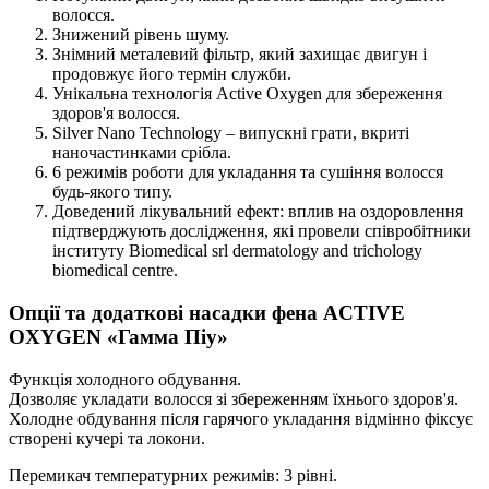
волосся.
Знижений рівень шуму.
Знімний металевий фільтр, який захищає двигун і
продовжує його термін служби.
Унікальна технологія Active Oxygen для збереження
здоров'я волосся.
Silver Nano Technology – випускні грати, вкриті
наночастинками срібла.
6 режимів роботи для укладання та сушіння волосся
будь-якого типу.
Доведений лікувальний ефект: вплив на оздоровлення
підтверджують дослідження, які провели співробітники
інституту Biomedical srl dermatology and trichology
biomedical centre.
Опції та додаткові насадки фена ACTIVE
OXYGEN «Гамма Піу»
Функція холодного обдування.
Дозволяє укладати волосся зі збереженням їхнього здоров'я.
Холодне обдування після гарячого укладання відмінно фіксує
створені кучері та локони.
Перемикач температурних режимів: 3 рівні.