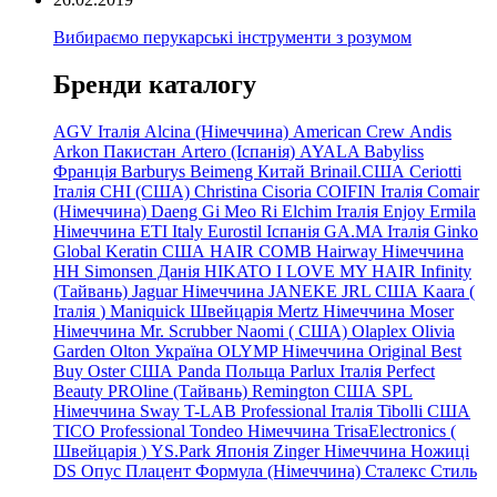
Вибираємо перукарські інструменти з розумом
Бренди каталогу
AGV Італія
Alcina (Німеччина)
American Crew
Andis
Arkon Пакистан
Artero (Іспанія)
AYALA
Babyliss
Франція
Barburys
Beimeng Китай
Brinail.США
Ceriotti
Італія
CHI (США)
Christina
Cisoria
COIFIN Італія
Comair
(Німеччина) Daeng
Gi
Meo
Ri
Elchim Італія
Enjoy
Ermila
Німеччина
ETI Italy
Eurostil Іспанія
GA.MA Італія
Ginko
Global Keratin США
HAIR COMB
Hairway Німеччина
HH Simonsen Данія
HIKATO
I LOVE MY HAIR
Infinity
(Тайвань)
Jaguar Німеччина
JANEKE
JRL
США
Kaara
(
Італія
)
Maniquick Швейцарія
Mertz Німеччина
Moser
Німеччина
Mr. Scrubber Naomi
(
США)
Olaplex
Olivia
Garden
Olton Україна
OLYMP Німеччина
Original Best
Buy
Oster США
Panda Польща
Parlux Італія
Perfect
Beauty
PROline (Тайвань)
Remington США
SPL
Німеччина
Sway
T-LAB Professional Італія
Tibolli США
TICO
Professional
Tondeo
Німеччина
TrisaElectronics (
Швейцарія
)
YS.Park Японія
Zinger Німеччина
Ножиці
DS
Опус
Плацент Формула (Німеччина)
Сталекс
Стиль