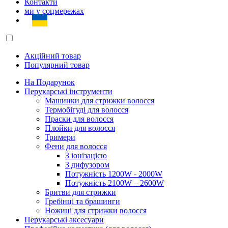
Контакти
ми у соцмережах
Акційний товар
Популярний товар
На Подарунок
Перукарські інструменти
Машинки для стрижки волосся
Термобігуді для волосся
Праски для волосся
Плойки для волосся
Тримери
Фени для волосся
З іонізацією
З дифузором
Потужність 1200W - 2000W
Потужність 2100W – 2600W
Бритви для стрижки
Гребінці та брашинги
Ножиці для стрижки волосся
Перукарські аксесуари