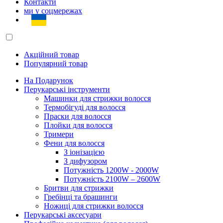
Контакти
ми у соцмережах
Акційний товар
Популярний товар
На Подарунок
Перукарські інструменти
Машинки для стрижки волосся
Термобігуді для волосся
Праски для волосся
Плойки для волосся
Тримери
Фени для волосся
З іонізацією
З дифузором
Потужність 1200W - 2000W
Потужність 2100W – 2600W
Бритви для стрижки
Гребінці та брашинги
Ножиці для стрижки волосся
Перукарські аксесуари