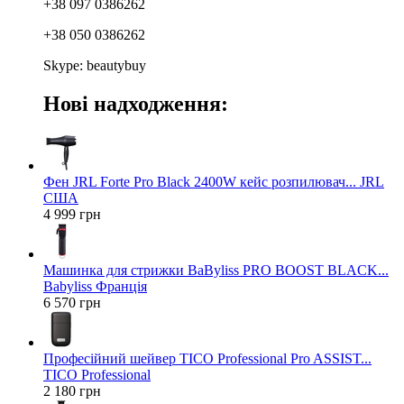
+38 097 0386262
+38 050 0386262
Skype: beautybuy
Нові надходження:
Фен JRL Forte Pro Black 2400W кейс розпилювач... JRL
США
4 999 грн
Машинка для стрижки BaByliss PRO BOOST BLACK...
Babyliss Франція
6 570 грн
Професійний шейвер TICO Professional Pro ASSIST...
TICO Professional
2 180 грн