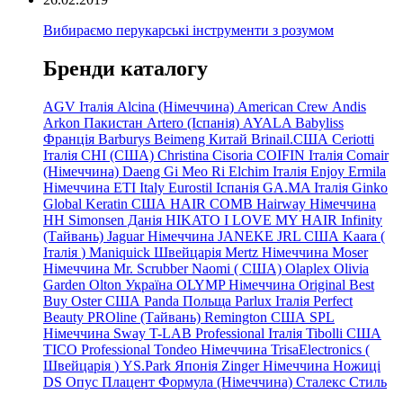
Вибираємо перукарські інструменти з розумом
Бренди каталогу
AGV Італія
Alcina (Німеччина)
American Crew
Andis
Arkon Пакистан
Artero (Іспанія)
AYALA
Babyliss
Франція
Barburys
Beimeng Китай
Brinail.США
Ceriotti
Італія
CHI (США)
Christina
Cisoria
COIFIN Італія
Comair
(Німеччина) Daeng
Gi
Meo
Ri
Elchim Італія
Enjoy
Ermila
Німеччина
ETI Italy
Eurostil Іспанія
GA.MA Італія
Ginko
Global Keratin США
HAIR COMB
Hairway Німеччина
HH Simonsen Данія
HIKATO
I LOVE MY HAIR
Infinity
(Тайвань)
Jaguar Німеччина
JANEKE
JRL
США
Kaara
(
Італія
)
Maniquick Швейцарія
Mertz Німеччина
Moser
Німеччина
Mr. Scrubber Naomi
(
США)
Olaplex
Olivia
Garden
Olton Україна
OLYMP Німеччина
Original Best
Buy
Oster США
Panda Польща
Parlux Італія
Perfect
Beauty
PROline (Тайвань)
Remington США
SPL
Німеччина
Sway
T-LAB Professional Італія
Tibolli США
TICO
Professional
Tondeo
Німеччина
TrisaElectronics (
Швейцарія
)
YS.Park Японія
Zinger Німеччина
Ножиці
DS
Опус
Плацент Формула (Німеччина)
Сталекс
Стиль