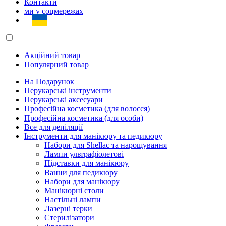
Контакти
ми у соцмережах
Акційний товар
Популярний товар
На Подарунок
Перукарські інструменти
Перукарські аксесуари
Професійна косметика (для волосся)
Професійна косметика (для особи)
Все для депіляції
Інструменти для манікюру та педикюру
Набори для Shellac та нарощування
Лампи ультрафіолетові
Підставки для манікюру
Ванни для педикюру
Набори для манікюру
Манікюрні столи
Настільні лампи
Лазерні терки
Стерилізатори