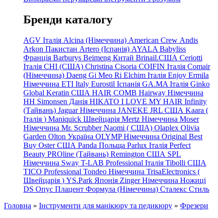
Бренди каталогу
AGV Італія
Alcina (Німеччина)
American Crew
Andis
Arkon Пакистан
Artero (Іспанія)
AYALA
Babyliss
Франція
Barburys
Beimeng Китай
Brinail.США
Ceriotti
Італія
CHI (США)
Christina
Cisoria
COIFIN Італія
Comair
(Німеччина) Daeng
Gi
Meo
Ri
Elchim Італія
Enjoy
Ermila
Німеччина
ETI Italy
Eurostil Іспанія
GA.MA Італія
Ginko
Global Keratin США
HAIR COMB
Hairway Німеччина
HH Simonsen Данія
HIKATO
I LOVE MY HAIR
Infinity
(Тайвань)
Jaguar Німеччина
JANEKE
JRL
США
Kaara
(
Італія
)
Maniquick Швейцарія
Mertz Німеччина
Moser
Німеччина
Mr. Scrubber Naomi
(
США)
Olaplex
Olivia
Garden
Olton Україна
OLYMP Німеччина
Original Best
Buy
Oster США
Panda Польща
Parlux Італія
Perfect
Beauty
PROline (Тайвань)
Remington США
SPL
Німеччина
Sway
T-LAB Professional Італія
Tibolli США
TICO
Professional
Tondeo
Німеччина
TrisaElectronics (
Швейцарія
)
YS.Park Японія
Zinger Німеччина
Ножиці
DS
Опус
Плацент Формула (Німеччина)
Сталекс
Стиль
Головна
»
Інструменти для манікюру та педикюру
»
Фрезери