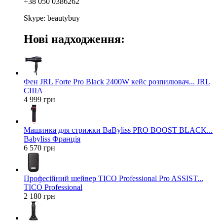
+38 050 0386262
Skype: beautybuy
Нові надходження:
Фен JRL Forte Pro Black 2400W кейс розпилювач... JRL
США
4 999 грн
Машинка для стрижки BaByliss PRO BOOST BLACK...
Babyliss Франція
6 570 грн
Професійний шейвер TICO Professional Pro ASSIST...
TICO Professional
2 180 грн