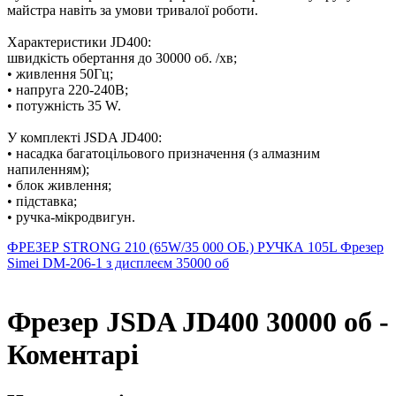
майстра навіть за умови тривалої роботи.
Характеристики JD400:
швидкість обертання до 30000 об. /хв;
• живлення 50Гц;
• напруга 220-240В;
• потужність 35 W.
У комплекті JSDA JD400:
• насадка багатоцільового призначення (з алмазним
напиленням);
• блок живлення;
• підставка;
• ручка-мікродвигун.
ФРЕЗЕР STRONG 210 (65W/35 000 ОБ.) РУЧКА 105L
Фрезер
Simei DM-206-1 з дисплеєм 35000 об
Фрезер JSDA JD400 30000 об -
Коментарі