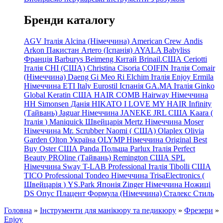
Бренди каталогу
AGV Італія
Alcina (Німеччина)
American Crew
Andis
Arkon Пакистан
Artero (Іспанія)
AYALA
Babyliss
Франція
Barburys
Beimeng Китай
Brinail.США
Ceriotti
Італія
CHI (США)
Christina
Cisoria
COIFIN Італія
Comair
(Німеччина) Daeng
Gi
Meo
Ri
Elchim Італія
Enjoy
Ermila
Німеччина
ETI Italy
Eurostil Іспанія
GA.MA Італія
Ginko
Global Keratin США
HAIR COMB
Hairway Німеччина
HH Simonsen Данія
HIKATO
I LOVE MY HAIR
Infinity
(Тайвань)
Jaguar Німеччина
JANEKE
JRL
США
Kaara
(
Італія
)
Maniquick Швейцарія
Mertz Німеччина
Moser
Німеччина
Mr. Scrubber Naomi
(
США)
Olaplex
Olivia
Garden
Olton Україна
OLYMP Німеччина
Original Best
Buy
Oster США
Panda Польща
Parlux Італія
Perfect
Beauty
PROline (Тайвань)
Remington США
SPL
Німеччина
Sway
T-LAB Professional Італія
Tibolli США
TICO
Professional
Tondeo
Німеччина
TrisaElectronics (
Швейцарія
)
YS.Park Японія
Zinger Німеччина
Ножиці
DS
Опус
Плацент Формула (Німеччина)
Сталекс
Стиль
Головна
»
Інструменти для манікюру та педикюру
»
Фрезери
»
Enjoy