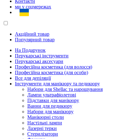
Контакти
ми у соцмережах
Акційний товар
Популярний товар
На Подарунок
Перукарські інструменти
Перукарські аксесуари
Професійна косметика (для волосся)
Професійна косметика (для особи)
Все для депіляції
Інструменти для манікюру та педикюру
Набори для Shellac та нарощування
Лампи ультрафіолетові
Підставки для манікюру
Ванни для педикюру
Набори для манікюру
Манікюрні столи
Настільні лампи
Лазерні терки
Стерилізатори