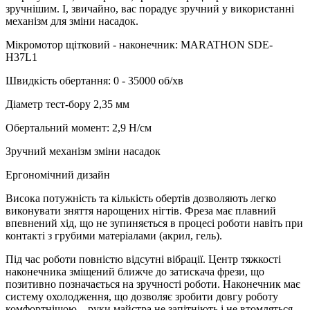
зручнішим. І, звичайно, вас порадує зручний у використанні
механізм для зміни насадок.
Мікромотор щітковий - наконечник: MARATHON SDE-
H37L1
Швидкість обертання: 0 - 35000 об/хв
Діаметр тест-бору 2,35 мм
Обертальний момент: 2,9 Н/см
Зручний механізм зміни насадок
Ергономічний дизайн
Висока потужність та кількість обертів дозволяють легко
виконувати зняття нарощених нігтів. Фреза має плавний
впевнений хід, що не зупиняється в процесі роботи навіть при
контакті з грубими матеріалами (акрил, гель).
Під час роботи повністю відсутні вібрації. Центр тяжкості
наконечника зміщений ближче до затискача фрези, що
позитивно позначається на зручності роботи. Наконечник має
систему охолодження, що дозволяє зробити довгу роботу
комфортнішою – руки майстра не запітніють і не втомляться.