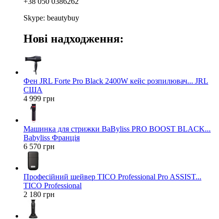
+38 050 0386262
Skype: beautybuy
Нові надходження:
Фен JRL Forte Pro Black 2400W кейс розпилювач... JRL
США
4 999 грн
Машинка для стрижки BaByliss PRO BOOST BLACK...
Babyliss Франція
6 570 грн
Професійний шейвер TICO Professional Pro ASSIST...
TICO Professional
2 180 грн