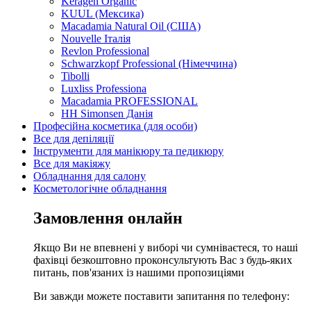
Keragen Organic
KUUL (Мексика)
Macadamia Natural Oil (США)
Nouvelle Італія
Revlon Professional
Schwarzkopf Professional (Німеччина)
Tibolli
Luxliss Professiona
Macadamia PROFESSIONAL
HH Simonsen Данія
Професійна косметика (для особи)
Все для депіляції
Інструменти для манікюру та педикюру
Все для макіяжу
Обладнання для салону
Косметологічне обладнання
Замовлення онлайн
Якщо Ви не впевнені у виборі чи сумніваєтеся, то наші
фахівці безкоштовно проконсультують Вас з будь-яких
питань, пов'язаних із нашими пропозиціями
Ви завжди можете поставити запитання по телефону: