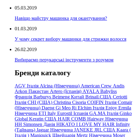
05.03.2019
Навіщо майстру машинка для окантування?
01.03.2019
У чому секрет вибору машинки для стрижки волосся
26.02.2019
Вибираємо перукарські інструменти з розумом
Бренди каталогу
AGV Італія
Alcina (Німеччина)
American Crew
Andis
Arkon Пакистан
Artero (Іспанія)
AYALA
Babyliss
Франція
Barburys
Beimeng Китай
Brinail.США
Ceriotti
Італія
CHI (США)
Christina
Cisoria
COIFIN Італія
Comair
(Німеччина) Daeng
Gi
Meo
Ri
Elchim Італія
Enjoy
Ermila
Німеччина
ETI Italy
Eurostil Іспанія
GA.MA Італія
Ginko
Global Keratin США
HAIR COMB
Hairway Німеччина
HH Simonsen Данія
HIKATO
I LOVE MY HAIR
Infinity
(Тайвань)
Jaguar Німеччина
JANEKE
JRL
США
Kaara
(
Італія
)
Maniquick Швейцарія
Mertz Німеччина
Moser