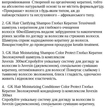
випромінювання
Створений на органічному кератині, тобто
на абсолютно натуральній основі та не містить формальдегіду.
«Прикрашає» волосся з будь-яким типом, аж до
найжорсткішого та неслухняного – африканського типу.
2.
GK Hair Clarifying Shampoo Глобал Кератин Технічний
шампунь з кератином для глибокого очищення
волосся
60мл
Шампунь видаляє забруднення та накопичення
різних засобів по догляду за волоссям на стрижнях волосся.
Шампунь сприяє надходженню кератину до волосся.
Використовуйте до проведення процедури keratin treatment.
3.
GK Hair Moisturizing Shampoo Color Protect Глобал Кератин
Зволожуючий шампунь із комплексом
Juvexin
300мл
Спробуйте унікальну систему для догляду за
волоссям із Juvexin (джувексином), спеціальною сумішшю
кератину, оптимізованого для волосся! Повертає слабкому і
тьмяному волоссю зволоження, блиск і гладкість, одночасно
живить і відновлює еластичність.
4.
GK Hair Moisturizing Conditioner Color Protect Глобал
Кератин Зволожуючий кондиціонер із комплексом Juvexin
300мл
Спробуйте унікальну систему для догляду за волоссям із
Juvexin (джувексином), спеціальною сумішшю кератину,