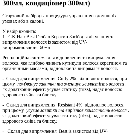
300мл, кондиціонер 300мл)
Стартовий набір для процедури управління в домашніх
умовах або в салоні.
У набір входить:
1.
GK Hair Best Глобал Кератин Засіб для лікування та
випрямлення волосся із захистом від UV-
випромінювання
60мл
Революційна система для відновлення та випрямлення
волосся, яка глибоко живить кутикули волосся кератином та
органічними маслами, відновлює та випрямляє волосся.
-
Склад для випрямлення
Curly 2%
відновлює волосся, при
цьому
пом'якшує завитки та зменшує хвилястість волосся
,
як додатковий ефект: усуває статику (frizz), надає волоссю
здорового сяйва та блиску.
-
Склад для випрямлення
Resistant 4%
відновлює волосся,
при цьому
усуває завитки та вирівнює хвилястість волосся
,
як додатковий ефект: усуває статику (frizz), надає волоссю
здорового сяйва та блиску.
-
Склад для випрямлення
Best із захистом від UV-