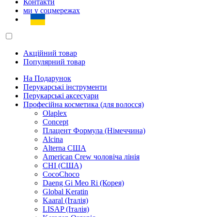
Контакти
ми у соцмережах
Акційний товар
Популярний товар
На Подарунок
Перукарські інструменти
Перукарські аксесуари
Професійна косметика (для волосся)
Olaplex
Concept
Плацент Формула (Німеччина)
Alcina
Alterna США
American Crew чоловіча лінія
CHI (США)
CocoChoco
Daeng Gi Meo Ri (Корея)
Global Keratin
Kaaral (Італія)
LISAP (Італія)