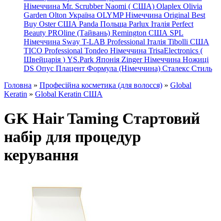
Німеччина
Mr. Scrubber Naomi
(
США)
Olaplex
Olivia
Garden
Olton Україна
OLYMP Німеччина
Original Best
Buy
Oster США
Panda Польща
Parlux Італія
Perfect
Beauty
PROline (Тайвань)
Remington США
SPL
Німеччина
Sway
T-LAB Professional Італія
Tibolli США
TICO
Professional
Tondeo
Німеччина
TrisaElectronics (
Швейцарія
)
YS.Park Японія
Zinger Німеччина
Ножиці
DS
Опус
Плацент Формула (Німеччина)
Сталекс
Стиль
Головна
»
Професійна косметика (для волосся)
»
Global
Keratin
»
Global Keratin США
GK Hair Taming Стартовий
набір для процедур
керування