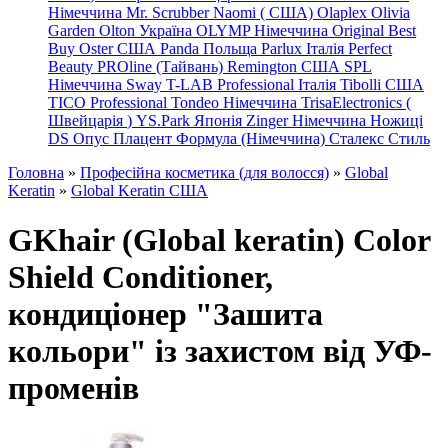
Німеччина
Mr. Scrubber Naomi
(
США)
Olaplex
Olivia
Garden
Olton Україна
OLYMP Німеччина
Original Best
Buy
Oster США
Panda Польща
Parlux Італія
Perfect
Beauty
PROline (Тайвань)
Remington США
SPL
Німеччина
Sway
T-LAB Professional Італія
Tibolli США
TICO
Professional
Tondeo
Німеччина
TrisaElectronics (
Швейцарія
)
YS.Park Японія
Zinger Німеччина
Ножиці
DS
Опус
Плацент Формула (Німеччина)
Сталекс
Стиль
Головна
»
Професійна косметика (для волосся)
»
Global
Keratin
»
Global Keratin США
GKhair (Global keratin) Color
Shield Conditioner,
кондиціонер "Зашита
кольори" із захистом від УФ-
променів