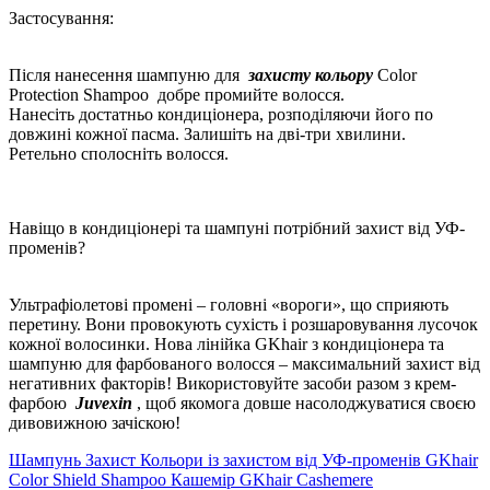
Застосування:
Після нанесення шампуню для
захисту кольору
Color
Protection Shampoo добре промийте волосся.
Нанесіть достатньо кондиціонера, розподіляючи його по
довжині кожної пасма. Залишіть на дві-три хвилини.
Ретельно сполосніть волосся.
Навіщо в кондиціонері та шампуні потрібний захист від УФ-
променів?
Ультрафіолетові промені – головні «вороги», що сприяють
перетину. Вони провокують сухість і розшаровування лусочок
кожної волосинки. Нова лінійка GKhair з кондиціонера та
шампуню для фарбованого волосся – максимальний захист від
негативних факторів! Використовуйте засоби разом з крем-
фарбою
Juvexin
, щоб якомога довше насолоджуватися своєю
дивовижною зачіскою!
Шампунь Захист Кольори із захистом від УФ-променів GKhair
Color Shield Shampoo
Кашемір GKhair Cashemere