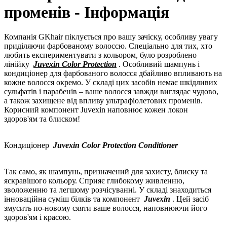
променів - Інформація
Компанія GKhair піклується про вашу зачіску, особливу увагу
приділяючи фарбованому волоссю. Спеціально для тих, хто
любить експериментувати з кольором, було розроблено
лінійку
Juvexin Color Protection
. Особливий шампунь і
кондиціонер для фарбованого волосся дбайливо впливають на
кожне волосся окремо. У складі цих засобів немає шкідливих
сульфатів і парабенів – ваше волосся завжди виглядає чудово,
а також захищене від впливу ультрафіолетових променів.
Корисний компонент Juvexin наповнює кожен локон
здоров'ям та блиском!
Кондиціонер
Juvexin Color Protection Conditioner
Так само, як шампунь, призначений для захисту, блиску та
яскравішого кольору. Сприяє глибокому живленню,
зволоженню та легшому розчісуванні. У складі знаходиться
інноваційна суміш білків та компонент
Juvexin
. Цей засіб
змусить по-новому сяяти ваше волосся, наповнюючи його
здоров'ям і красою.