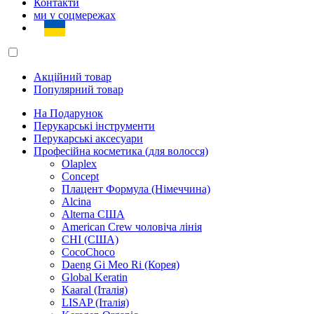
Контакти
ми у соцмережах
Акційний товар
Популярний товар
На Подарунок
Перукарські інструменти
Перукарські аксесуари
Професійна косметика (для волосся)
Olaplex
Concept
Плацент Формула (Німеччина)
Alcina
Alterna США
American Crew чоловіча лінія
CHI (США)
CocoChoco
Daeng Gi Meo Ri (Корея)
Global Keratin
Kaaral (Італія)
LISAP (Італія)