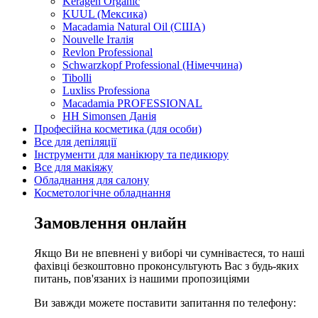
Keragen Organic
KUUL (Мексика)
Macadamia Natural Oil (США)
Nouvelle Італія
Revlon Professional
Schwarzkopf Professional (Німеччина)
Tibolli
Luxliss Professiona
Macadamia PROFESSIONAL
HH Simonsen Данія
Професійна косметика (для особи)
Все для депіляції
Інструменти для манікюру та педикюру
Все для макіяжу
Обладнання для салону
Косметологічне обладнання
Замовлення онлайн
Якщо Ви не впевнені у виборі чи сумніваєтеся, то наші
фахівці безкоштовно проконсультують Вас з будь-яких
питань, пов'язаних із нашими пропозиціями
Ви завжди можете поставити запитання по телефону: