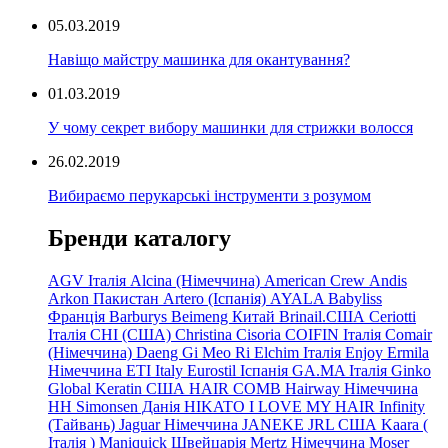
05.03.2019
Навіщо майстру машинка для окантування?
01.03.2019
У чому секрет вибору машинки для стрижки волосся
26.02.2019
Вибираємо перукарські інструменти з розумом
Бренди каталогу
AGV Італія
Alcina (Німеччина)
American Crew
Andis
Arkon Пакистан
Artero (Іспанія)
AYALA
Babyliss
Франція
Barburys
Beimeng Китай
Brinail.США
Ceriotti
Італія
CHI (США)
Christina
Cisoria
COIFIN Італія
Comair
(Німеччина) Daeng
Gi
Meo
Ri
Elchim Італія
Enjoy
Ermila
Німеччина
ETI Italy
Eurostil Іспанія
GA.MA Італія
Ginko
Global Keratin США
HAIR COMB
Hairway Німеччина
HH Simonsen Данія
HIKATO
I LOVE MY HAIR
Infinity
(Тайвань)
Jaguar Німеччина
JANEKE
JRL
США
Kaara
(
Італія
)
Maniquick Швейцарія
Mertz Німеччина
Moser