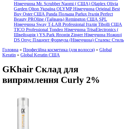
Німеччина
Mr. Scrubber Naomi
(
США)
Olaplex
Olivia
Garden
Olton Україна
OLYMP Німеччина
Original Best
Buy
Oster США
Panda Польща
Parlux Італія
Perfect
Beauty
PROline (Тайвань)
Remington США
SPL
Німеччина
Sway
T-LAB Professional Італія
Tibolli США
TICO
Professional
Tondeo
Німеччина
TrisaElectronics (
Швейцарія
)
YS.Park Японія
Zinger Німеччина
Ножиці
DS
Опус
Плацент Формула (Німеччина)
Сталекс
Стиль
Головна
»
Професійна косметика (для волосся)
»
Global
Keratin
»
Global Keratin США
GKhair Склад для
випрямлення Curly 2%