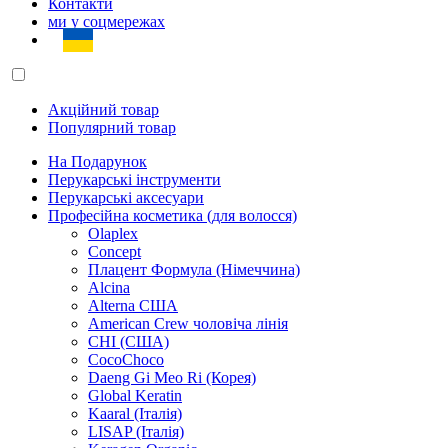
Контакти
ми у соцмережах
Акційний товар
Популярний товар
На Подарунок
Перукарські інструменти
Перукарські аксесуари
Професійна косметика (для волосся)
Olaplex
Concept
Плацент Формула (Німеччина)
Alcina
Alterna США
American Crew чоловіча лінія
CHI (США)
CocoChoco
Daeng Gi Meo Ri (Корея)
Global Keratin
Kaaral (Італія)
LISAP (Італія)