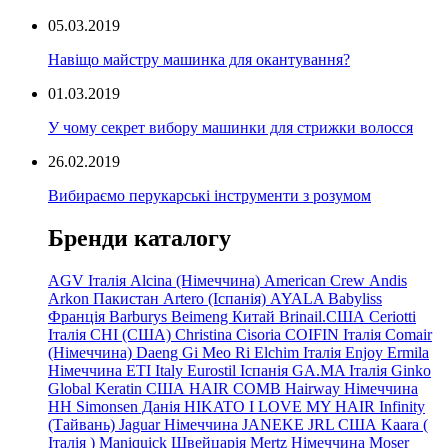
05.03.2019
Навіщо майстру машинка для окантування?
01.03.2019
У чому секрет вибору машинки для стрижки волосся
26.02.2019
Вибираємо перукарські інструменти з розумом
Бренди каталогу
AGV Італія
Alcina (Німеччина)
American Crew
Andis
Arkon Пакистан
Artero (Іспанія)
AYALA
Babyliss
Франція
Barburys
Beimeng Китай
Brinail.США
Ceriotti
Італія
CHI (США)
Christina
Cisoria
COIFIN Італія
Comair
(Німеччина) Daeng
Gi
Meo
Ri
Elchim Італія
Enjoy
Ermila
Німеччина
ETI Italy
Eurostil Іспанія
GA.MA Італія
Ginko
Global Keratin США
HAIR COMB
Hairway Німеччина
HH Simonsen Данія
HIKATO
I LOVE MY HAIR
Infinity
(Тайвань)
Jaguar Німеччина
JANEKE
JRL
США
Kaara
(
Італія
)
Maniquick Швейцарія
Mertz Німеччина
Moser