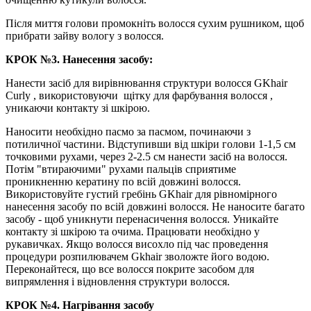
Після миття голови промокніть волосся сухим рушником, щоб
прибрати зайву вологу з волосся.
КРОК №3. Нанесення засобу:
Нанести засіб для вирівнювання структури волосся GKhair
Curly
, використовуючи
щітку для фарбування волосся
,
уникаючи контакту зі шкірою.
Наносити необхідно пасмо за пасмом, починаючи з
потиличної частини. Відступивши від шкіри голови 1-1,5 см
точковими рухами, через 2-2.5 см нанести засіб на волосся.
Потім "втираючими" рухами пальців сприятиме
проникненню кератину по всій довжині волосся.
Використовуйте густий гребінь GKhair для рівномірного
нанесення засобу по всій довжині волосся. Не наносите багато
засобу - щоб уникнути перенасичення волосся. Уникайте
контакту зі шкірою та очима. Працювати необхідно у
рукавичках. Якщо волосся висохло під час проведення
процедури розпилювачем Gkhair зволожте його водою.
Переконайтеся, що все волосся покрите засобом для
випрямлення і відновлення структури волосся.
КРОК №4. Нагрівання засобу