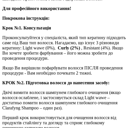
Для професійного використання!
Покрокова інструкція:
Крок №1. Консультація
Проконсультуйтеся у спеціаліста, який тип кератину підходить
саме під Ваш тип волосся. Нагадаємо, що існує 3 різновиди
кератину: Light wawe (0%),
Curly (2%)
, Resistant (4%). Якщо
Ви хочете зробити фарбування – його можна зробити до
проведення процедури.
Якщо Ви вирішили пофарбувати волосся ПІСЛЯ проведення
процедури - Вам необхідно почекати 2 тижні.
КРОК №2. Підготовка волосся до нанесення засобу:
Двічі вимити волосся шампунем глибокого очищення (якщо
волосся ослаблене, і застосовується склад Light wawe –
достатньо помити волосся шампунем глибокого очищення
Clarafyng Shampoo – один раз).
Перший крок використовується для очищення волосся від
продуктів стайлінгу та догляду та сприяє глибокому
очищенню кутикули волосся.