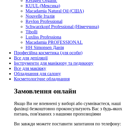
Keragen Organic
KUUL (Мексика)
Macadamia Natural Oil (США)
Nouvelle Італія
Revlon Professional
Schwarzkopf Professional (Німеччина)
Tibolli
Luxliss Professiona
Macadamia PROFESSIONAL
HH Simonsen Данія
Професійна косметика (для особи)
Все для депіляції
Інструменти для манікюру та педикюру
Все для макіяжу
Обладнання для салону
Косметологічне обладнання
Замовлення онлайн
Якщо Ви не впевнені у виборі або сумніваєтеся, наші
фахівці безкоштовно проконсультують Вас з будь-яких
питань, пов'язаних з нашими пропозиціями
Ви завжди можете поставити запитання по телефону: