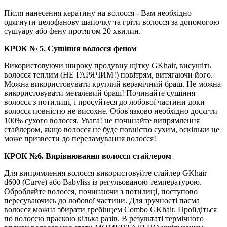
Після нанесення кератину на волосся - Вам необхідно
одягнути целофанову шапочку та гріти волосся за допомогою
сушуару або фену протягом 20 хвилин.
КРОК № 5. Сушіння волосся феном
Використовуючи широку продувну щітку GKhair, висушіть
волосся теплим (НЕ ГАРЯЧИМ!) ​​повітрям, витягаючи його.
Можна використовувати круглий керамічний браш. Не можна
використовувати металевий браш! Починайте сушіння
волосся з потилиці, і просуйтеся до лобової частини доки
волосся повністю не висохне. Обов'язково необхідно досягти
100% сухого волосся. Увага! не починайте випрямлення
стайлером, якщо волосся не буде повністю сухим, оскільки це
може призвести до переламування волосся!
КРОК №6. Вирівнювання волосся стайлером
Для випрямлення волосся використовуйте стайлер GKhair
d600 (Curve) або Babyliss із регульованою температурою.
Обробляйте волосся, починаючи з потилиці, поступово
пересуваючись до лобової частини. Для зручності пасма
волосся можна збирати гребінцем Combo GKhair. Пройдіться
по волоссю праскою кілька разів. В результаті термічного