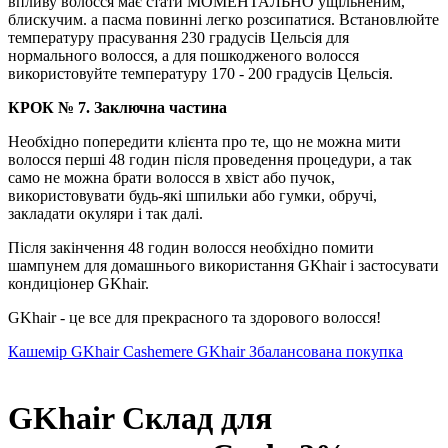
впливу волосся має стати МОМЕНТАЛЬНО ущільненим,
блискучим. а пасма повинні легко розсипатися. Встановлюйте
температуру прасування 230 градусів Цельсія для
нормального волосся, а для пошкодженого волосся
використовуйте температуру 170 - 200 градусів Цельсія.
КРОК № 7. Заключна частина
Необхідно попередити клієнта про те, що не можна мити
волосся перші 48 годин після проведення процедури, а так
само не можна брати волосся в хвіст або пучок,
використовувати будь-які шпильки або гумки, обручі,
закладати окуляри і так далі.
Після закінчення 48 годин волосся необхідно помити
шампунем для домашнього використання GKhair і застосувати
кондиціонер GKhair.
GKhair - це все для прекрасного та здорового волосся!
Кашемір GKhair Cashemere
GKhair Збалансована покупка
GKhair Склад для