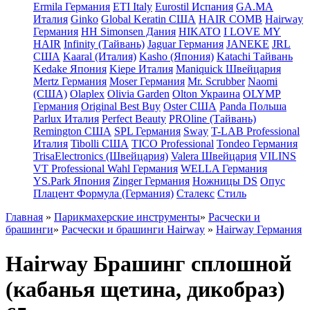
Ermila Германия
ETI Italy
Eurostil Испания
GA.MA
Италия
Ginko
Global Keratin США
HAIR COMB
Hairway
Германия
HH Simonsen Дания
HIKATO
I LOVE MY
HAIR
Infinity (Тайвань)
Jaguar Германия
JANEKE
JRL
США
Kaaral (Италия)
Kasho (Япония)
Katachi Тайвань
Kedake Япония
Kiepe Италия
Maniquick Швейцария
Mertz Германия
Moser Германия
Mr. Scrubber
Naomi
(США)
Olaplex
Olivia Garden
Olton Украина
OLYMP
Германия
Original Best Buy
Oster США
Panda Польша
Parlux Италия
Perfect Beauty
PROline (Тайвань)
Remington США
SPL Германия
Sway
T-LAB Professional
Италия
Tibolli США
TICO Professional
Tondeo Германия
TrisaElectronics (Швейцария)
Valera Швейцария
VILINS
VT Professional
Wahl Германия
WELLA Германия
YS.Park Япония
Zinger Германия
Ножницы DS
Опус
Плацент Формула (Германия)
Сталекс
Стиль
Главная
»
Парикмахерские инструменты
»
Расчески и
брашинги
»
Расчески и брашинги Hairway
»
Hairway Германия
Hairway Брашинг сплошной
(кабанья щетина, дикобраз)