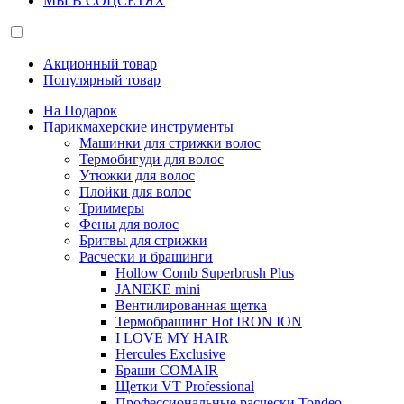
МЫ В СОЦСЕТЯХ
Акционный товар
Популярный товар
На Подарок
Парикмахерские инструменты
Машинки для стрижки волос
Термобигуди для волос
Утюжки для волос
Плойки для волос
Триммеры
Фены для волос
Бритвы для стрижки
Расчески и брашинги
Hollow Comb Superbrush Plus
JANEKE mini
Вентилированная щетка
Термобрашинг Hot IRON ION
I LOVE MY HAIR
Hercules Exclusive
Браши COMAIR
Щетки VT Professional
Профессиональные расчески Tondeo