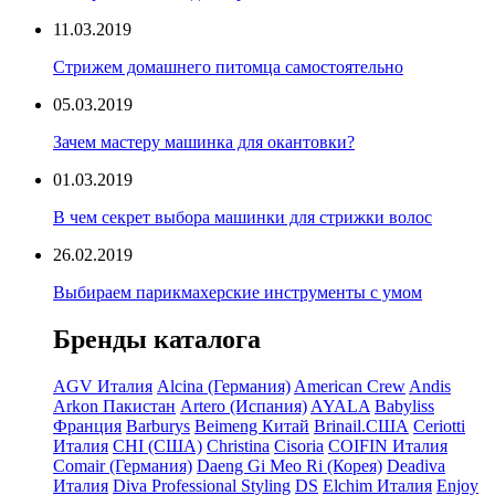
11.03.2019
Стрижем домашнего питомца самостоятельно
05.03.2019
Зачем мастеру машинка для окантовки?
01.03.2019
В чем секрет выбора машинки для стрижки волос
26.02.2019
Выбираем парикмахерские инструменты с умом
Бренды каталога
AGV Италия
Alcina (Германия)
American Crew
Andis
Arkon Пакистан
Artero (Испания)
AYALA
Babyliss
Франция
Barburys
Beimeng Китай
Brinail.США
Ceriotti
Италия
CHI (США)
Christina
Cisoria
COIFIN Италия
Comair (Германия)
Daeng Gi Meo Ri (Корея)
Deadiva
Италия
Diva Professional Styling
DS
Elchim Италия
Enjoy