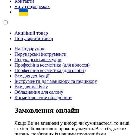
Контакти
ми у соцмережах
Акційний товар
Популярний товар
На Подарунок
Перукарські інструменти
Перукарські аксесуари
Професійна косметика (для волосся)
Професійна косметика (для особи)
Все для депіляції
Інструменти для манікюру та педикюру
Все для макіяжу
Обладнання для салону
Косметологічне обладнання
Замовлення онлайн
Якщо Ви не впевнені у виборі чи сумніваєтеся, то наші
фахівці безкоштовно проконсультують Вас з будь-яких
питань, пов'язаних із нашими пропозиціями