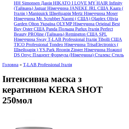
HH Simonsen Данія
HIKATO
I LOVE MY HAIR
Infinity
(Тайвань)
Jaguar Німеччина
JANEKE
JRL
США
Kaara
(
Італія
)
Maniquick Швейцарія
Mertz Німеччина
Moser
Німеччина
Mr. Scrubber Naomi
(
США)
Olaplex
Olivia
Garden
Olton Україна
OLYMP Німеччина
Original Best
Buy
Oster США
Panda Польща
Parlux Італія
Perfect
Beauty
PROline (Тайвань)
Remington США
SPL
Німеччина
Sway
T-LAB Professional Італія
Tibolli США
TICO
Professional
Tondeo
Німеччина
TrisaElectronics (
Швейцарія
)
YS.Park Японія
Zinger Німеччина
Ножиці
DS
Опус
Плацент Формула (Німеччина)
Сталекс
Стиль
Головна
»
T-LAB Professional Італія
Інтенсивна маска з
кератином KERA SHOT
250мол