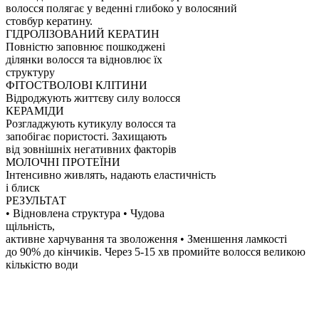
волосся полягає у веденні глибоко у волосяний
стовбур кератину.
ГІДРОЛІЗОВАНИЙ КЕРАТИН
Повністю заповнює пошкоджені
ділянки волосся та відновлює їх
структуру
ФІТОСТВОЛОВІ КЛІТИНИ
Відроджують життєву силу волосся
КЕРАМІДИ
Розгладжують кутикулу волосся та
запобігає пористості. Захищають
від зовнішніх негативних факторів
МОЛОЧНІ ПРОТЕЇНИ
Інтенсивно живлять, надають еластичність
і блиск
РЕЗУЛЬТАТ
• Відновлена ​​структура
•
Чудова
щільність,
активне харчування та зволоження • Зменшення
ламкості
до 90%
до кінчиків. Через 5-15
хв промийте волосся великою
кількістю води