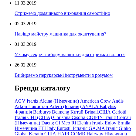
11.03.2019
Стрижемо домашнього вихованця самостійно
05.03.2019
Навіщо майстру машинка для окантування?
01.03.2019
У чому секрет вибору машинки для стрижки волосся
26.02.2019
Вибираємо перукарські інструменти з розумом
Бренди каталогу
AGV Італія
Alcina (Німеччина)
American Crew
Andis
Arkon Пакистан
Artero (Іспанія)
AYALA
Babyliss
Франція
Barburys
Beimeng Китай
Brinail.США
Ceriotti
Італія
CHI (США)
Christina
Cisoria
COIFIN Італія
Comair
(Німеччина) Daeng
Gi
Meo
Ri
Elchim Італія
Enjoy
Ermila
Німеччина
ETI Italy
Eurostil Іспанія
GA.MA Італія
Ginko
Global Keratin США
HAIR COMB
Hairway Німеччина