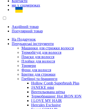
Контакти
ми у соцмережах
Акційний товар
Популярний товар
На Подарунок
Перукарські інструменти
Машинки для стрижки волосся
Термобігуді для волосся
Праски для волосся
Плойки для волосся
Тримери
Фени для волосся
Бритви для стрижки
Гребінці та брашинги
Hollow Comb Superbrush Plus
JANEKE mini
Вентильована щітка
Термобрашинг Hot IRON ION
I LOVE MY HAIR
Hercules Exclusive