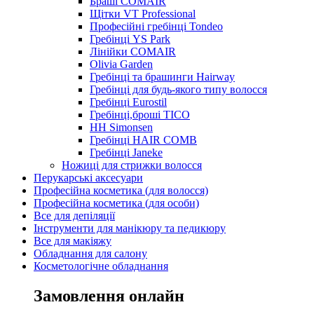
Браші COMAIR
Щітки VT Professional
Професійні гребінці Tondeo
Гребінці YS Park
Лінійки COMAIR
Olivia Garden
Гребінці та брашинги Hairway
Гребінці для будь-якого типу волосся
Гребінці Eurostil
Гребінці,броші TICO
HH Simonsen
Гребінці HAIR COMB
Гребінці Janeke
Ножиці для стрижки волосся
Перукарські аксесуари
Професійна косметика (для волосся)
Професійна косметика (для особи)
Все для депіляції
Інструменти для манікюру та педикюру
Все для макіяжу
Обладнання для салону
Косметологічне обладнання
Замовлення онлайн