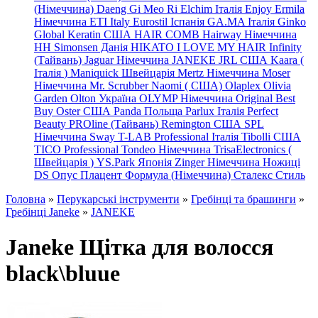
(Німеччина) Daeng
Gi
Meo
Ri
Elchim Італія
Enjoy
Ermila
Німеччина
ETI Italy
Eurostil Іспанія
GA.MA Італія
Ginko
Global Keratin США
HAIR COMB
Hairway Німеччина
HH Simonsen Данія
HIKATO
I LOVE MY HAIR
Infinity
(Тайвань)
Jaguar Німеччина
JANEKE
JRL
США
Kaara
(
Італія
)
Maniquick Швейцарія
Mertz Німеччина
Moser
Німеччина
Mr. Scrubber Naomi
(
США)
Olaplex
Olivia
Garden
Olton Україна
OLYMP Німеччина
Original Best
Buy
Oster США
Panda Польща
Parlux Італія
Perfect
Beauty
PROline (Тайвань)
Remington США
SPL
Німеччина
Sway
T-LAB Professional Італія
Tibolli США
TICO
Professional
Tondeo
Німеччина
TrisaElectronics (
Швейцарія
)
YS.Park Японія
Zinger Німеччина
Ножиці
DS
Опус
Плацент Формула (Німеччина)
Сталекс
Стиль
Головна
»
Перукарські інструменти
»
Гребінці та брашинги
»
Гребінці Janeke
»
JANEKE
Janeke Щітка для волосся
black\bluue