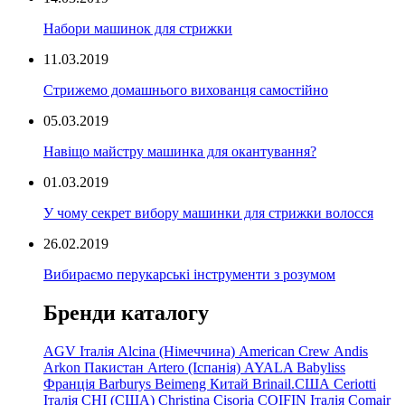
Набори машинок для стрижки
11.03.2019
Стрижемо домашнього вихованця самостійно
05.03.2019
Навіщо майстру машинка для окантування?
01.03.2019
У чому секрет вибору машинки для стрижки волосся
26.02.2019
Вибираємо перукарські інструменти з розумом
Бренди каталогу
AGV Італія
Alcina (Німеччина)
American Crew
Andis
Arkon Пакистан
Artero (Іспанія)
AYALA
Babyliss
Франція
Barburys
Beimeng Китай
Brinail.США
Ceriotti
Італія
CHI (США)
Christina
Cisoria
COIFIN Італія
Comair