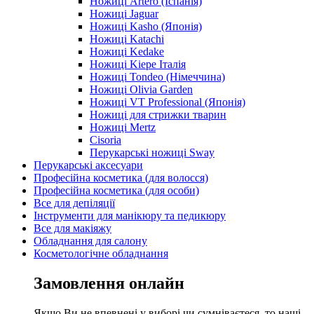
Ножиці Artero (Іспанія)
Ножиці Jaguar
Ножиці Kasho (Японія)
Ножиці Katachi
Ножиці Kedake
Ножиці Kiepe Італія
Ножиці Tondeo (Німеччина)
Ножиці Olivia Garden
Ножиці VT Professional (Японія)
Ножиці для стрижки тварин
Ножиці Mertz
Cisoria
Перукарські ножиці Sway
Перукарські аксесуари
Професійна косметика (для волосся)
Професійна косметика (для особи)
Все для депіляції
Інструменти для манікюру та педикюру
Все для макіяжу
Обладнання для салону
Косметологічне обладнання
Замовлення онлайн
Якщо Ви не впевнені у виборі чи сумніваєтеся, то наші