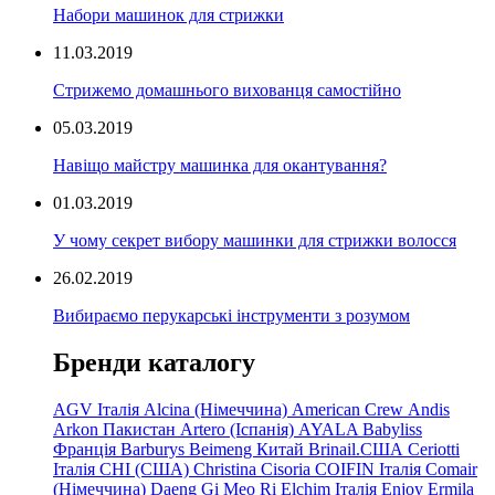
Набори машинок для стрижки
11.03.2019
Стрижемо домашнього вихованця самостійно
05.03.2019
Навіщо майстру машинка для окантування?
01.03.2019
У чому секрет вибору машинки для стрижки волосся
26.02.2019
Вибираємо перукарські інструменти з розумом
Бренди каталогу
AGV Італія
Alcina (Німеччина)
American Crew
Andis
Arkon Пакистан
Artero (Іспанія)
AYALA
Babyliss
Франція
Barburys
Beimeng Китай
Brinail.США
Ceriotti
Італія
CHI (США)
Christina
Cisoria
COIFIN Італія
Comair
(Німеччина) Daeng
Gi
Meo
Ri
Elchim Італія
Enjoy
Ermila