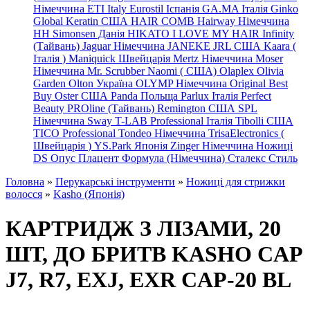
Німеччина
ETI Italy
Eurostil Іспанія
GA.MA Італія
Ginko
Global Keratin США
HAIR COMB
Hairway Німеччина
HH Simonsen Данія
HIKATO
I LOVE MY HAIR
Infinity
(Тайвань)
Jaguar Німеччина
JANEKE
JRL
США
Kaara
(
Італія
)
Maniquick Швейцарія
Mertz Німеччина
Moser
Німеччина
Mr. Scrubber Naomi
(
США)
Olaplex
Olivia
Garden
Olton Україна
OLYMP Німеччина
Original Best
Buy
Oster США
Panda Польща
Parlux Італія
Perfect
Beauty
PROline (Тайвань)
Remington США
SPL
Німеччина
Sway
T-LAB Professional Італія
Tibolli США
TICO
Professional
Tondeo
Німеччина
TrisaElectronics (
Швейцарія
)
YS.Park Японія
Zinger Німеччина
Ножиці
DS
Опус
Плацент Формула (Німеччина)
Сталекс
Стиль
Головна
»
Перукарські інструменти
»
Ножиці для стрижки
волосся
»
Kasho (Японія)
КАРТРИДЖ З ЛІЗАМИ, 20
ШТ, ДО БРИТВ KASHO CAP
J7, R7, EXJ, EXR CAP-20 BL