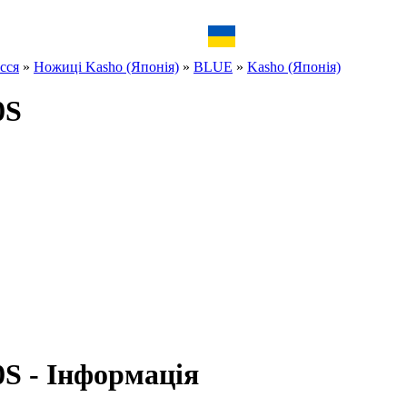
сся
»
Ножиці Kasho (Японія)
»
BLUE
»
Kasho (Японія)
0S
S - Інформація