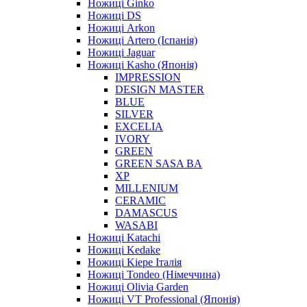
Ножиці Ginko
Ножиці DS
Ножиці Arkon
Ножиці Artero (Іспанія)
Ножиці Jaguar
Ножиці Kasho (Японія)
IMPRESSION
DESIGN MASTER
BLUE
SILVER
EXCELIA
IVORY
GREEN
GREEN SASA BA
XP
MILLENIUM
CERAMIC
DAMASCUS
WASABI
Ножиці Katachi
Ножиці Kedake
Ножиці Kiepe Італія
Ножиці Tondeo (Німеччина)
Ножиці Olivia Garden
Ножиці VT Professional (Японія)