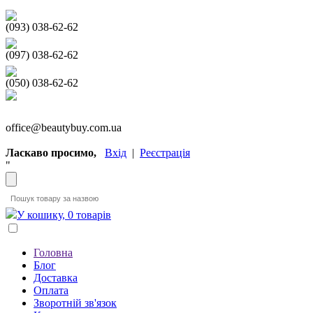
(093) 038-62-62
(097) 038-62-62
(050) 038-62-62
office@beautybuy.com.ua
Ласкаво просимо,
Вхід
|
Реєстрація
"
У кошику, 0 товарів
Головна
Блог
Доставка
Оплата
Зворотній зв'язок