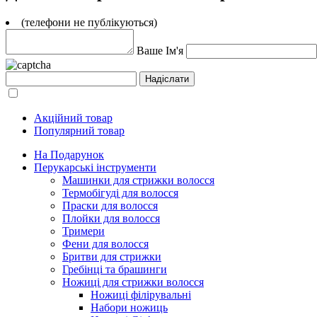
(телефони не публікуються)
Ваше Ім'я
Акційний товар
Популярний товар
На Подарунок
Перукарські інструменти
Машинки для стрижки волосся
Термобігуді для волосся
Праски для волосся
Плойки для волосся
Тримери
Фени для волосся
Бритви для стрижки
Гребінці та брашинги
Ножиці для стрижки волосся
Ножиці філірувальні
Набори ножиць