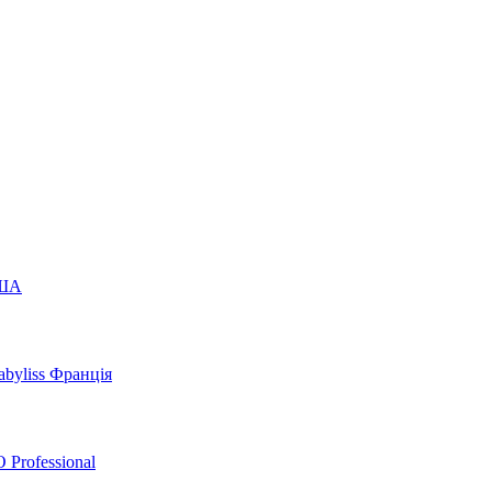
США
byliss Франція
 Professional