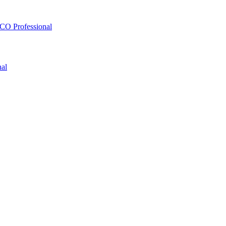
O Professional
al