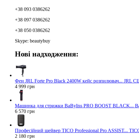
+38 093 0386262
+38 097 0386262
+38 050 0386262
Skype: beautybuy
Нові надходження:
Фен JRL Forte Pro Black 2400W кейс розпилювач... JRL 
4 999 грн
Машинка для стрижки BaByliss PRO BOOST BLACK... Ba
6 570 грн
Професійний шейвер TICO Professional Pro ASSIST... TICO
2 180 грн