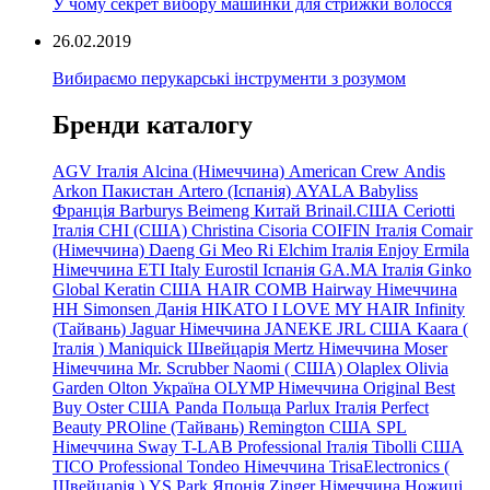
У чому секрет вибору машинки для стрижки волосся
26.02.2019
Вибираємо перукарські інструменти з розумом
Бренди каталогу
AGV Італія
Alcina (Німеччина)
American Crew
Andis
Arkon Пакистан
Artero (Іспанія)
AYALA
Babyliss
Франція
Barburys
Beimeng Китай
Brinail.США
Ceriotti
Італія
CHI (США)
Christina
Cisoria
COIFIN Італія
Comair
(Німеччина) Daeng
Gi
Meo
Ri
Elchim Італія
Enjoy
Ermila
Німеччина
ETI Italy
Eurostil Іспанія
GA.MA Італія
Ginko
Global Keratin США
HAIR COMB
Hairway Німеччина
HH Simonsen Данія
HIKATO
I LOVE MY HAIR
Infinity
(Тайвань)
Jaguar Німеччина
JANEKE
JRL
США
Kaara
(
Італія
)
Maniquick Швейцарія
Mertz Німеччина
Moser
Німеччина
Mr. Scrubber Naomi
(
США)
Olaplex
Olivia
Garden
Olton Україна
OLYMP Німеччина
Original Best
Buy
Oster США
Panda Польща
Parlux Італія
Perfect
Beauty
PROline (Тайвань)
Remington США
SPL
Німеччина
Sway
T-LAB Professional Італія
Tibolli США
TICO
Professional
Tondeo
Німеччина
TrisaElectronics (
Швейцарія
)
YS.Park Японія
Zinger Німеччина
Ножиці