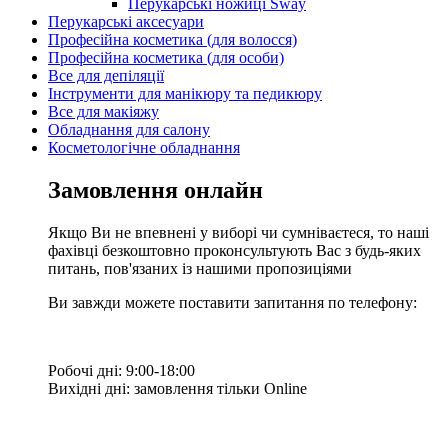
Перукарські ножиці Sway
Перукарські аксесуари
Професійна косметика (для волосся)
Професійна косметика (для особи)
Все для депіляції
Інструменти для манікюру та педикюру
Все для макіяжу
Обладнання для салону
Косметологічне обладнання
Замовлення онлайн
Якщо Ви не впевнені у виборі чи сумніваєтеся, то наші
фахівці безкоштовно проконсультують Вас з будь-яких
питань, пов'язаних із нашими пропозиціями
Ви завжди можете поставити запитання по телефону:
Робочі дні: 9:00-18:00
Вихідні дні: замовлення тільки Online