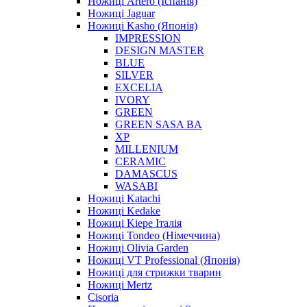
Ножиці Artero (Іспанія)
Ножиці Jaguar
Ножиці Kasho (Японія)
IMPRESSION
DESIGN MASTER
BLUE
SILVER
EXCELIA
IVORY
GREEN
GREEN SASA BA
XP
MILLENIUM
CERAMIC
DAMASCUS
WASABI
Ножиці Katachi
Ножиці Kedake
Ножиці Kiepe Італія
Ножиці Tondeo (Німеччина)
Ножиці Olivia Garden
Ножиці VT Professional (Японія)
Ножиці для стрижки тварин
Ножиці Mertz
Cisoria