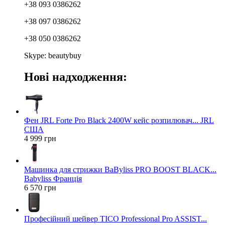
+38 093 0386262
+38 097 0386262
+38 050 0386262
Skype: beautybuy
Нові надходження:
Фен JRL Forte Pro Black 2400W кейс розпилювач... JRL
США
4 999 грн
Машинка для стрижки BaByliss PRO BOOST BLACK...
Babyliss Франція
6 570 грн
Професійний шейвер TICO Professional Pro ASSIST...