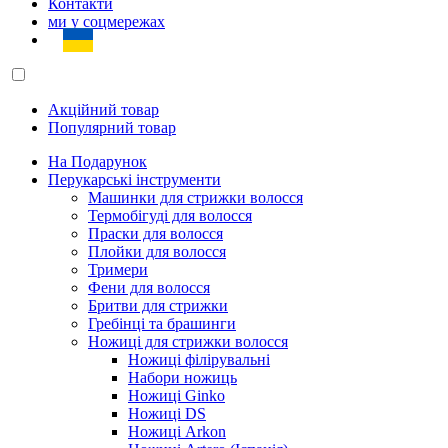
Контакти
ми у соцмережах
Акційний товар
Популярний товар
На Подарунок
Перукарські інструменти
Машинки для стрижки волосся
Термобігуді для волосся
Праски для волосся
Плойки для волосся
Тримери
Фени для волосся
Бритви для стрижки
Гребінці та брашинги
Ножиці для стрижки волосся
Ножиці філірувальні
Набори ножиць
Ножиці Ginko
Ножиці DS
Ножиці Arkon