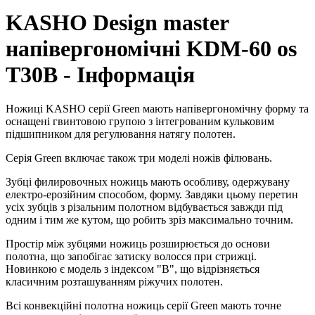
KASHO Design master
напівергономічні KDM-60 os
T30B - Інформація
Ножиці KASHO серії Green мають напівергономічну форму та
оснащені гвинтовою групою з інтегрованим кульковим
підшипником для регулювання натягу полотен.
Серія Green включає також три моделі ножів філювань.
Зубці филировочных ножиць мають особливу, одержувану
електро-ерозійним способом, форму. Завдяки цьому перетин
усіх зубців з різальним полотном відбувається завжди під
одним і тим же кутом, що робить зріз максимально точним.
Простір між зубцями ножиць розширюється до основи
полотна, що запобігає затиску волосся при стрижці.
Новинкою є модель з індексом "B", що відрізняється
класичним розташуванням ріжучих полотен.
Всі конвекційні полотна ножиць серії Green мають точне