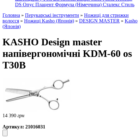
DS
Опус
Плацент Формула (Німеччина)
Сталекс
Стиль
Головна
»
Перукарські інструменти
»
Ножиці для стрижки
волосся
»
Ножиці Kasho (Японія)
»
DESIGN MASTER
»
Kasho
(Японія)
KASHO Design master
напівергономічні KDM-60 os
T30B
14 390
грн
Артикул: 21016031