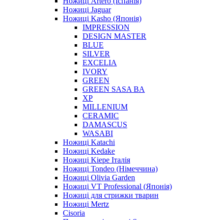
Ножиці Artero (Іспанія)
Ножиці Jaguar
Ножиці Kasho (Японія)
IMPRESSION
DESIGN MASTER
BLUE
SILVER
EXCELIA
IVORY
GREEN
GREEN SASA BA
XP
MILLENIUM
CERAMIC
DAMASCUS
WASABI
Ножиці Katachi
Ножиці Kedake
Ножиці Kiepe Італія
Ножиці Tondeo (Німеччина)
Ножиці Olivia Garden
Ножиці VT Professional (Японія)
Ножиці для стрижки тварин
Ножиці Mertz
Cisoria