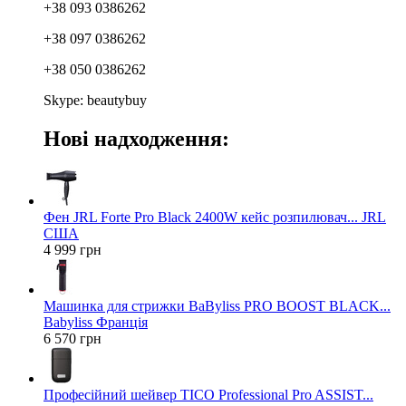
+38 093 0386262
+38 097 0386262
+38 050 0386262
Skype: beautybuy
Нові надходження:
Фен JRL Forte Pro Black 2400W кейс розпилювач... JRL
США
4 999 грн
Машинка для стрижки BaByliss PRO BOOST BLACK...
Babyliss Франція
6 570 грн
Професійний шейвер TICO Professional Pro ASSIST...