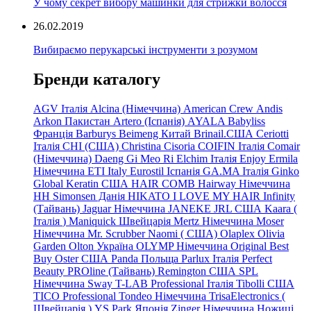
У чому секрет вибору машинки для стрижки волосся
26.02.2019
Вибираємо перукарські інструменти з розумом
Бренди каталогу
AGV Італія
Alcina (Німеччина)
American Crew
Andis
Arkon Пакистан
Artero (Іспанія)
AYALA
Babyliss
Франція
Barburys
Beimeng Китай
Brinail.США
Ceriotti
Італія
CHI (США)
Christina
Cisoria
COIFIN Італія
Comair
(Німеччина) Daeng
Gi
Meo
Ri
Elchim Італія
Enjoy
Ermila
Німеччина
ETI Italy
Eurostil Іспанія
GA.MA Італія
Ginko
Global Keratin США
HAIR COMB
Hairway Німеччина
HH Simonsen Данія
HIKATO
I LOVE MY HAIR
Infinity
(Тайвань)
Jaguar Німеччина
JANEKE
JRL
США
Kaara
(
Італія
)
Maniquick Швейцарія
Mertz Німеччина
Moser
Німеччина
Mr. Scrubber Naomi
(
США)
Olaplex
Olivia
Garden
Olton Україна
OLYMP Німеччина
Original Best
Buy
Oster США
Panda Польща
Parlux Італія
Perfect
Beauty
PROline (Тайвань)
Remington США
SPL
Німеччина
Sway
T-LAB Professional Італія
Tibolli США
TICO
Professional
Tondeo
Німеччина
TrisaElectronics (
Швейцарія
)
YS.Park Японія
Zinger Німеччина
Ножиці