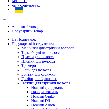
Контакти
ми у соцмережах
Акційний товар
Популярний товар
На Подарунок
Перукарські інструменти
Машинки для стрижки волосся
Термобігуді для волосся
Праски для волосся
Плойки для волосся
Тримери
Фени для волосся
Бритви для стрижки
Гребінці та брашинги
Ножиці для стрижки волосся
Ножиці філірувальні
Набори ножиць
Ножиці Ginko
Ножиці DS
Ножиці Arkon