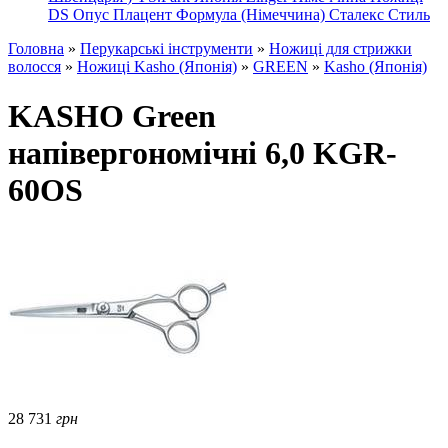
DS
Опус
Плацент Формула (Німеччина)
Сталекс
Стиль
Головна
»
Перукарські інструменти
»
Ножиці для стрижки
волосся
»
Ножиці Kasho (Японія)
»
GREEN
»
Kasho (Японія)
KASHO Green
напівергономічні 6,0 KGR-
60OS
28 731
грн