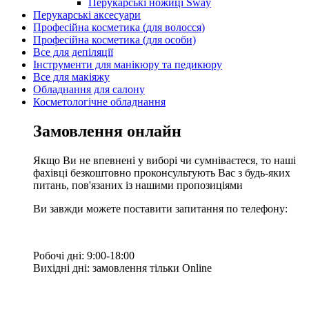
Перукарські ножиці Sway
Перукарські аксесуари
Професійна косметика (для волосся)
Професійна косметика (для особи)
Все для депіляції
Інструменти для манікюру та педикюру
Все для макіяжу
Обладнання для салону
Косметологічне обладнання
Замовлення онлайн
Якщо Ви не впевнені у виборі чи сумніваєтеся, то наші
фахівці безкоштовно проконсультують Вас з будь-яких
питань, пов'язаних із нашими пропозиціями
Ви завжди можете поставити запитання по телефону:
Робочі дні: 9:00-18:00
Вихідні дні: замовлення тільки Online