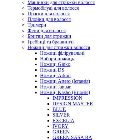
Машинки для стрижки волосся
Термобігуді для волосся
Праски для волосся
Плойки для волосся
Тримери
Фени для волосся
Бритви для стрижки
Гребінці та брашинги
Ножиці для стрижки волосся
Ножиці філірувальні
Набори ножиць
Ножиці Ginko
Ножиці DS
Ножиці Arkon
Ножиці Artero (Іспанія)
Ножиці Jaguar
Ножиці Kasho (Японія)
IMPRESSION
DESIGN MASTER
BLUE
SILVER
EXCELIA
IVORY
GREEN
GREEN SASA BA