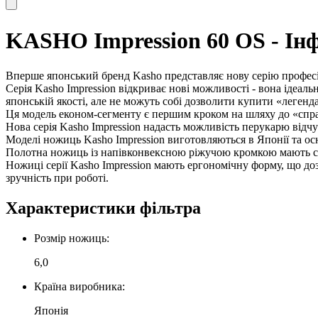
KASHO Impression 60 OS - Ін
Вперше японський бренд Kasho представляє нову серію професі
Серія Kasho Impression відкриває нові можливості - вона ідеальн
японській якості, але не можуть собі дозволити купити «легенда
Ця модель економ-сегменту є першим кроком на шляху до «справ
Нова серія Kasho Impression надасть можливість перукарю відч
Моделі ножиць Kasho Impression виготовляються в Японії та о
Полотна ножиць із напівконвексною ріжучою кромкою мають с
Ножиці серії Kasho Impression мають ергономічну форму, що до
зручність при роботі.
Характеристики фільтра
Розмір ножиць:
6,0
Країна виробника:
Японія