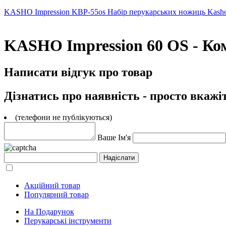
KASHO Impression KBP-55os
Набір перукарських ножиць Kasho
KASHO Impression 60 OS - Ко
Написати відгук про товар
Дізнатись про наявність - просто вкажі
(телефони не публікуються)
Ваше Ім'я
Акційний товар
Популярний товар
На Подарунок
Перукарські інструменти