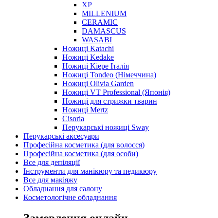
XP
MILLENIUM
CERAMIC
DAMASCUS
WASABI
Ножиці Katachi
Ножиці Kedake
Ножиці Kiepe Італія
Ножиці Tondeo (Німеччина)
Ножиці Olivia Garden
Ножиці VT Professional (Японія)
Ножиці для стрижки тварин
Ножиці Mertz
Cisoria
Перукарські ножиці Sway
Перукарські аксесуари
Професійна косметика (для волосся)
Професійна косметика (для особи)
Все для депіляції
Інструменти для манікюру та педикюру
Все для макіяжу
Обладнання для салону
Косметологічне обладнання