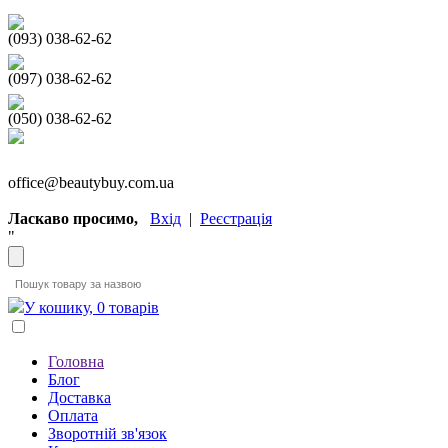
(093) 038-62-62
(097) 038-62-62
(050) 038-62-62
office@beautybuy.com.ua
Ласкаво просимо,
Вхід
|
Реєстрація
"
У кошику, 0 товарів
Головна
Блог
Доставка
Оплата
Зворотній зв'язок