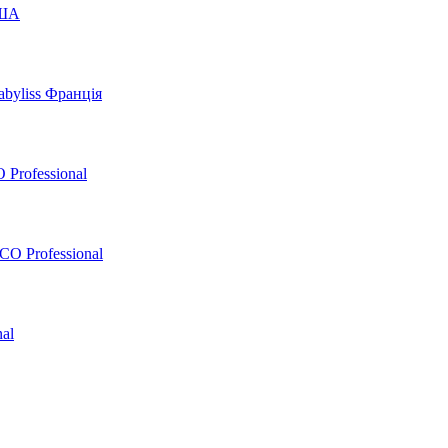
США
byliss Франція
 Professional
O Professional
al