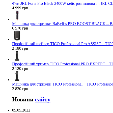
Фен JRL Forte Pro Black 2400W кейс розпилювач... JRL 
4 999 грн
Машинка для стрижки BaByliss PRO BOOST BLACK... Ba
6 570 грн
Професійний шейвер TICO Professional Pro ASSIST... TICO
2 180 грн
Професійний тример TICO Professional PRO EXPERT... TIC
2 120 грн
Машинка для стрижки TICO Professional... TICO Profession
2 820 грн
Новини
сайту
05.05.2022