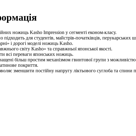
формація
йних ножиць Kasho Impression у сегменті економ-класу.
о підходить для студентів, майстрів-початківців, перукарських шк
рні» і дорогі моделі ножиць Kasho.
жнього світу Kasho» та справжньої японської якості.
ути всі переваги японських ножиць.
снащені більш простим механізмом гвинтової групи з можливістю
атинове покриття.
зволяє зменшити постійну напругу ліктьового суглоба та спини 