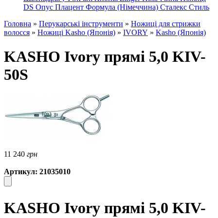
DS
Опус
Плацент Формула (Німеччина)
Сталекс
Стиль
Головна
»
Перукарські інструменти
»
Ножиці для стрижки
волосся
»
Ножиці Kasho (Японія)
»
IVORY
»
Kasho (Японія)
KASHO Ivory прямі 5,0 KIV-
50S
11 240
грн
Артикул: 21035010
KASHO Ivory прямі 5,0 KIV-