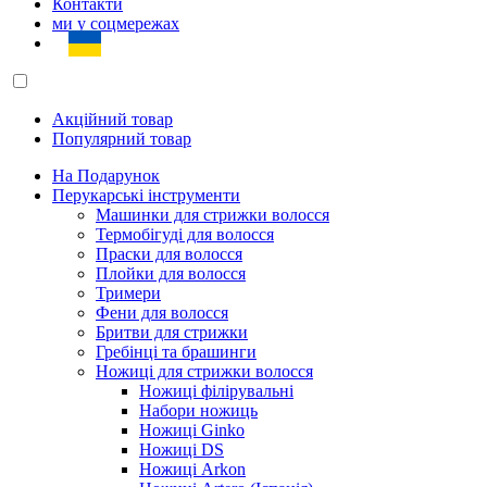
Контакти
ми у соцмережах
Акційний товар
Популярний товар
На Подарунок
Перукарські інструменти
Машинки для стрижки волосся
Термобігуді для волосся
Праски для волосся
Плойки для волосся
Тримери
Фени для волосся
Бритви для стрижки
Гребінці та брашинги
Ножиці для стрижки волосся
Ножиці філірувальні
Набори ножиць
Ножиці Ginko
Ножиці DS
Ножиці Arkon