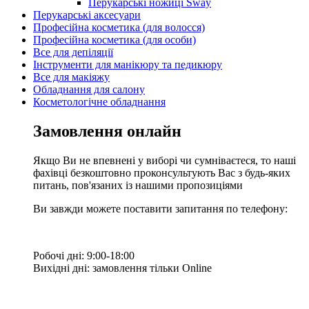
Перукарські ножиці Sway
Перукарські аксесуари
Професійна косметика (для волосся)
Професійна косметика (для особи)
Все для депіляції
Інструменти для манікюру та педикюру
Все для макіяжу
Обладнання для салону
Косметологічне обладнання
Замовлення онлайн
Якщо Ви не впевнені у виборі чи сумніваєтеся, то наші
фахівці безкоштовно проконсультують Вас з будь-яких
питань, пов'язаних із нашими пропозиціями
Ви завжди можете поставити запитання по телефону:
Робочі дні: 9:00-18:00
Вихідні дні: замовлення тільки Online