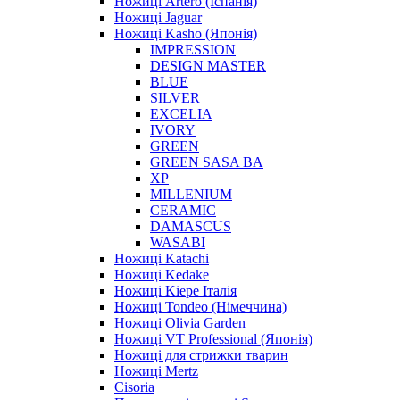
Ножиці Artero (Іспанія)
Ножиці Jaguar
Ножиці Kasho (Японія)
IMPRESSION
DESIGN MASTER
BLUE
SILVER
EXCELIA
IVORY
GREEN
GREEN SASA BA
XP
MILLENIUM
CERAMIC
DAMASCUS
WASABI
Ножиці Katachi
Ножиці Kedake
Ножиці Kiepe Італія
Ножиці Tondeo (Німеччина)
Ножиці Olivia Garden
Ножиці VT Professional (Японія)
Ножиці для стрижки тварин
Ножиці Mertz
Cisoria