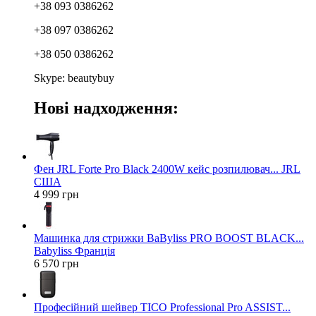
+38 093 0386262
+38 097 0386262
+38 050 0386262
Skype: beautybuy
Нові надходження:
Фен JRL Forte Pro Black 2400W кейс розпилювач... JRL
США
4 999 грн
Машинка для стрижки BaByliss PRO BOOST BLACK...
Babyliss Франція
6 570 грн
Професійний шейвер TICO Professional Pro ASSIST...