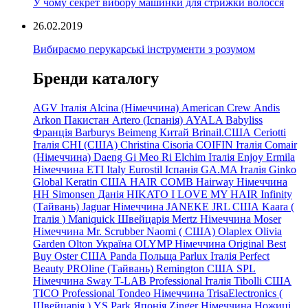
У чому секрет вибору машинки для стрижки волосся
26.02.2019
Вибираємо перукарські інструменти з розумом
Бренди каталогу
AGV Італія
Alcina (Німеччина)
American Crew
Andis
Arkon Пакистан
Artero (Іспанія)
AYALA
Babyliss
Франція
Barburys
Beimeng Китай
Brinail.США
Ceriotti
Італія
CHI (США)
Christina
Cisoria
COIFIN Італія
Comair
(Німеччина) Daeng
Gi
Meo
Ri
Elchim Італія
Enjoy
Ermila
Німеччина
ETI Italy
Eurostil Іспанія
GA.MA Італія
Ginko
Global Keratin США
HAIR COMB
Hairway Німеччина
HH Simonsen Данія
HIKATO
I LOVE MY HAIR
Infinity
(Тайвань)
Jaguar Німеччина
JANEKE
JRL
США
Kaara
(
Італія
)
Maniquick Швейцарія
Mertz Німеччина
Moser
Німеччина
Mr. Scrubber Naomi
(
США)
Olaplex
Olivia
Garden
Olton Україна
OLYMP Німеччина
Original Best
Buy
Oster США
Panda Польща
Parlux Італія
Perfect
Beauty
PROline (Тайвань)
Remington США
SPL
Німеччина
Sway
T-LAB Professional Італія
Tibolli США
TICO
Professional
Tondeo
Німеччина
TrisaElectronics (
Швейцарія
)
YS.Park Японія
Zinger Німеччина
Ножиці