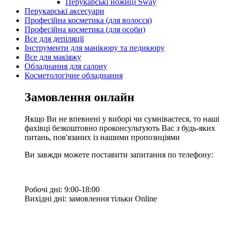
Перукарські ножиці Sway
Перукарські аксесуари
Професійна косметика (для волосся)
Професійна косметика (для особи)
Все для депіляції
Інструменти для манікюру та педикюру
Все для макіяжу
Обладнання для салону
Косметологічне обладнання
Замовлення онлайн
Якщо Ви не впевнені у виборі чи сумніваєтеся, то наші
фахівці безкоштовно проконсультують Вас з будь-яких
питань, пов'язаних із нашими пропозиціями
Ви завжди можете поставити запитання по телефону:
Робочі дні: 9:00-18:00
Вихідні дні: замовлення тільки Online