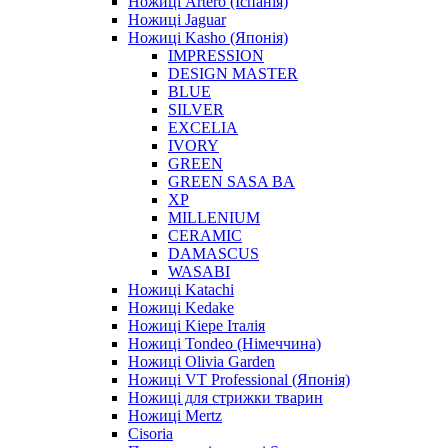
Ножиці Artero (Іспанія)
Ножиці Jaguar
Ножиці Kasho (Японія)
IMPRESSION
DESIGN MASTER
BLUE
SILVER
EXCELIA
IVORY
GREEN
GREEN SASA BA
XP
MILLENIUM
CERAMIC
DAMASCUS
WASABI
Ножиці Katachi
Ножиці Kedake
Ножиці Kiepe Італія
Ножиці Tondeo (Німеччина)
Ножиці Olivia Garden
Ножиці VT Professional (Японія)
Ножиці для стрижки тварин
Ножиці Mertz
Cisoria