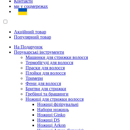
Контакти
ми у соцмережах
Акційний товар
Популярний товар
На Подарунок
Перукарські інструменти
Машинки для стрижки волосся
Термобігуді для волосся
Праски для волосся
Плойки для волосся
Тримери
Фени для волосся
Бритви для стрижки
Гребінці та брашинги
Ножиці для стрижки волосся
Ножиці філірувальні
Набори ножиць
Ножиці Ginko
Ножиці DS
Ножиці Arkon