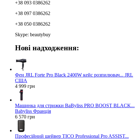
+38 093 0386262
+38 097 0386262
+38 050 0386262
Skype: beautybuy
Нові надходження:
Фен JRL Forte Pro Black 2400W кейс розпилювач... JRL
США
4 999 грн
Машинка для стрижки BaByliss PRO BOOST BLACK...
Babyliss Франція
6 570 грн
Професійний шейвер TICO Professional Pro ASSIST...