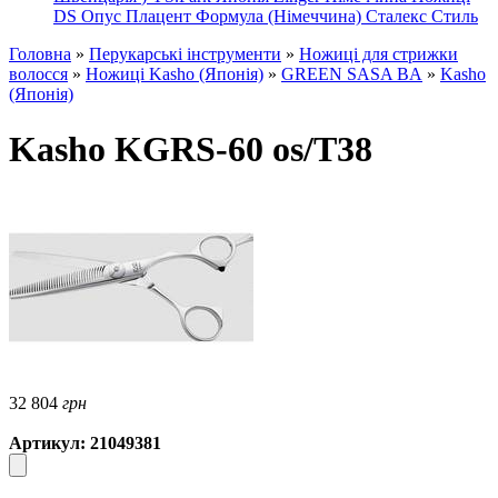
DS
Опус
Плацент Формула (Німеччина)
Сталекс
Стиль
Головна
»
Перукарські інструменти
»
Ножиці для стрижки
волосся
»
Ножиці Kasho (Японія)
»
GREEN SASA BA
»
Kasho
(Японія)
Kasho KGRS-60 os/T38
32 804
грн
Артикул: 21049381