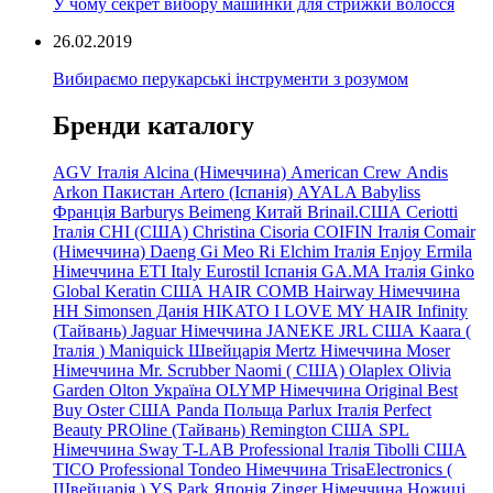
У чому секрет вибору машинки для стрижки волосся
26.02.2019
Вибираємо перукарські інструменти з розумом
Бренди каталогу
AGV Італія
Alcina (Німеччина)
American Crew
Andis
Arkon Пакистан
Artero (Іспанія)
AYALA
Babyliss
Франція
Barburys
Beimeng Китай
Brinail.США
Ceriotti
Італія
CHI (США)
Christina
Cisoria
COIFIN Італія
Comair
(Німеччина) Daeng
Gi
Meo
Ri
Elchim Італія
Enjoy
Ermila
Німеччина
ETI Italy
Eurostil Іспанія
GA.MA Італія
Ginko
Global Keratin США
HAIR COMB
Hairway Німеччина
HH Simonsen Данія
HIKATO
I LOVE MY HAIR
Infinity
(Тайвань)
Jaguar Німеччина
JANEKE
JRL
США
Kaara
(
Італія
)
Maniquick Швейцарія
Mertz Німеччина
Moser
Німеччина
Mr. Scrubber Naomi
(
США)
Olaplex
Olivia
Garden
Olton Україна
OLYMP Німеччина
Original Best
Buy
Oster США
Panda Польща
Parlux Італія
Perfect
Beauty
PROline (Тайвань)
Remington США
SPL
Німеччина
Sway
T-LAB Professional Італія
Tibolli США
TICO
Professional
Tondeo
Німеччина
TrisaElectronics (
Швейцарія
)
YS.Park Японія
Zinger Німеччина
Ножиці