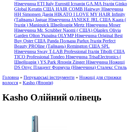
Німеччина
ETI Italy
Eurostil Іспанія
GA.MA Італія
Ginko
Global Keratin США
HAIR COMB
Hairway Німеччина
HH Simonsen Данія
HIKATO
I LOVE MY HAIR
Infinity
(Тайвань)
Jaguar Німеччина
JANEKE
JRL
США
Kaara
(
Італія
)
Maniquick Швейцарія
Mertz Німеччина
Moser
Німеччина
Mr. Scrubber Naomi
(
США)
Olaplex
Olivia
Garden
Olton Україна
OLYMP Німеччина
Original Best
Buy
Oster США
Panda Польща
Parlux Італія
Perfect
Beauty
PROline (Тайвань)
Remington США
SPL
Німеччина
Sway
T-LAB Professional Італія
Tibolli США
TICO
Professional
Tondeo
Німеччина
TrisaElectronics (
Швейцарія
)
YS.Park Японія
Zinger Німеччина
Ножиці
DS
Опус
Плацент Формула (Німеччина)
Сталекс
Стиль
Головна
»
Перукарські інструменти
»
Ножиці для стрижки
волосся
»
Kasho (Японія)
Kasho Олійний олівець