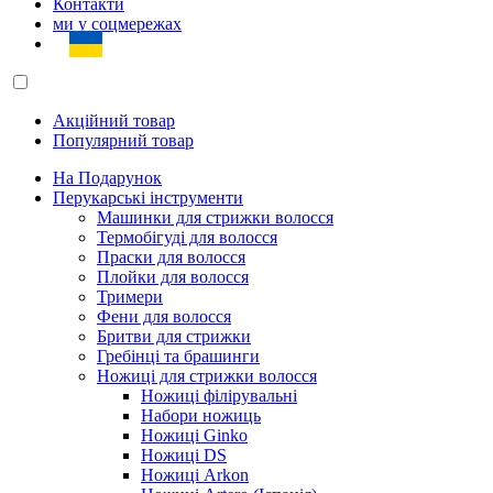
Контакти
ми у соцмережах
Акційний товар
Популярний товар
На Подарунок
Перукарські інструменти
Машинки для стрижки волосся
Термобігуді для волосся
Праски для волосся
Плойки для волосся
Тримери
Фени для волосся
Бритви для стрижки
Гребінці та брашинги
Ножиці для стрижки волосся
Ножиці філірувальні
Набори ножиць
Ножиці Ginko
Ножиці DS
Ножиці Arkon