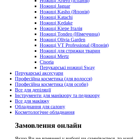
Ножиці Artero (Іспанія)
Ножиці Jaguar
Ножиці Kasho (Японія)
Ножиці Katachi
Ножиці Kedake
Ножиці Kiepe Італія
Ножиці Tondeo (Німеччина)
Ножиці Olivia Garden
Ножиці VT Professional (Японія)
Ножиці для стрижки тварин
Ножиці Mertz
Cisoria
Перукарські ножиці Sway
Перукарські аксесуари
Професійна косметика (для волосся)
Професійна косметика (для особи)
Все для депіляції
Інструменти для манікюру та педикюру
Все для макіяжу
Обладнання для салону
Косметологічне обладнання
Замовлення онлайн
Якщо Ви не впевнені у виборі чи сумніваєтеся, то наші