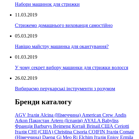
Набори машинок для стрижки
11.03.2019
Стрижемо домашнього вихованця самостійно
05.03.2019
Навіщо майстру машинка для окантування?
01.03.2019
У чому секрет вибору машинки для стрижки волосся
26.02.2019
Вибираємо перукарські інструменти з розумом
Бренди каталогу
AGV Італія
Alcina (Німеччина)
American Crew
Andis
Arkon Пакистан
Artero (Іспанія)
AYALA
Babyliss
Франція
Barburys
Beimeng Китай
Brinail.США
Ceriotti
Італія
CHI (США)
Christina
Cisoria
COIFIN Італія
Comair
(Німеччина) Daeng
Gi
Meo
Ri
Elchim Італія
Enjoy
Ermila