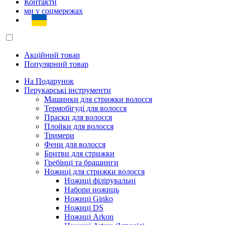
Контакти
ми у соцмережах
Акційний товар
Популярний товар
На Подарунок
Перукарські інструменти
Машинки для стрижки волосся
Термобігуді для волосся
Праски для волосся
Плойки для волосся
Тримери
Фени для волосся
Бритви для стрижки
Гребінці та брашинги
Ножиці для стрижки волосся
Ножиці філірувальні
Набори ножиць
Ножиці Ginko
Ножиці DS
Ножиці Arkon