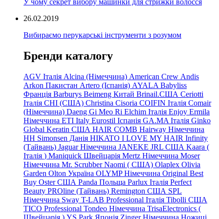
У чому секрет вибору машинки для стрижки волосся
26.02.2019
Вибираємо перукарські інструменти з розумом
Бренди каталогу
AGV Італія
Alcina (Німеччина)
American Crew
Andis
Arkon Пакистан
Artero (Іспанія)
AYALA
Babyliss
Франція
Barburys
Beimeng Китай
Brinail.США
Ceriotti
Італія
CHI (США)
Christina
Cisoria
COIFIN Італія
Comair
(Німеччина) Daeng
Gi
Meo
Ri
Elchim Італія
Enjoy
Ermila
Німеччина
ETI Italy
Eurostil Іспанія
GA.MA Італія
Ginko
Global Keratin США
HAIR COMB
Hairway Німеччина
HH Simonsen Данія
HIKATO
I LOVE MY HAIR
Infinity
(Тайвань)
Jaguar Німеччина
JANEKE
JRL
США
Kaara
(
Італія
)
Maniquick Швейцарія
Mertz Німеччина
Moser
Німеччина
Mr. Scrubber Naomi
(
США)
Olaplex
Olivia
Garden
Olton Україна
OLYMP Німеччина
Original Best
Buy
Oster США
Panda Польща
Parlux Італія
Perfect
Beauty
PROline (Тайвань)
Remington США
SPL
Німеччина
Sway
T-LAB Professional Італія
Tibolli США
TICO
Professional
Tondeo
Німеччина
TrisaElectronics (
Швейцарія
)
YS.Park Японія
Zinger Німеччина
Ножиці