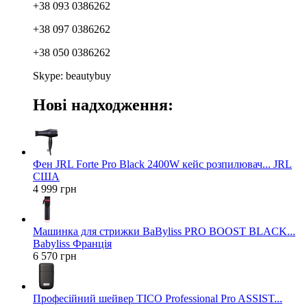
+38 093 0386262
+38 097 0386262
+38 050 0386262
Skype: beautybuy
Нові надходження:
Фен JRL Forte Pro Black 2400W кейс розпилювач... JRL
США
4 999 грн
Машинка для стрижки BaByliss PRO BOOST BLACK...
Babyliss Франція
6 570 грн
Професійний шейвер TICO Professional Pro ASSIST...