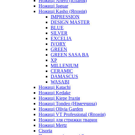
Ножиці Artero (Іспанія)
Ножиці Jaguar
Ножиці Kasho (Японія)
IMPRESSION
DESIGN MASTER
BLUE
SILVER
EXCELIA
IVORY
GREEN
GREEN SASA BA
XP
MILLENIUM
CERAMIC
DAMASCUS
WASABI
Ножиці Katachi
Ножиці Kedake
Ножиці Kiepe Італія
Ножиці Tondeo (Німеччина)
Ножиці Olivia Garden
Ножиці VT Professional (Японія)
Ножиці для стрижки тварин
Ножиці Mertz
Cisoria