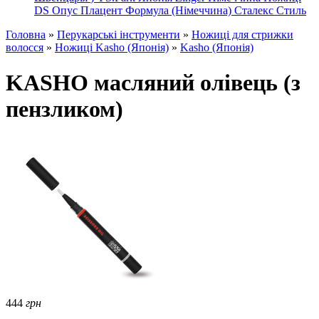
DS
Опус
Плацент Формула (Німеччина)
Сталекс
Стиль
Головна
»
Перукарські інструменти
»
Ножиці для стрижки
волосся
»
Ножиці Kasho (Японія)
»
Kasho (Японія)
KASHO масляний олівець (з
пензликом)
444
грн