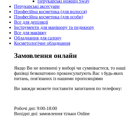
Перукарські ножиці Sway
Перукарські аксесуари
Професійна косметика (для волосся)
Професійна косметика (для особи)
Все для депіляції
Інструменти для манікюру та педикюру
Все для макіяжу
Обладнання для салону
Косметологічне обладнання
Замовлення онлайн
Якщо Ви не впевнені у виборі чи сумніваєтеся, то наші
фахівці безкоштовно проконсультують Вас з будь-яких
питань, пов'язаних із нашими пропозиціями
Ви завжди можете поставити запитання по телефону:
Робочі дні: 9:00-18:00
Вихідні дні: замовлення тільки Online