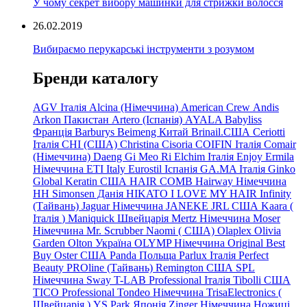
У чому секрет вибору машинки для стрижки волосся
26.02.2019
Вибираємо перукарські інструменти з розумом
Бренди каталогу
AGV Італія
Alcina (Німеччина)
American Crew
Andis
Arkon Пакистан
Artero (Іспанія)
AYALA
Babyliss
Франція
Barburys
Beimeng Китай
Brinail.США
Ceriotti
Італія
CHI (США)
Christina
Cisoria
COIFIN Італія
Comair
(Німеччина) Daeng
Gi
Meo
Ri
Elchim Італія
Enjoy
Ermila
Німеччина
ETI Italy
Eurostil Іспанія
GA.MA Італія
Ginko
Global Keratin США
HAIR COMB
Hairway Німеччина
HH Simonsen Данія
HIKATO
I LOVE MY HAIR
Infinity
(Тайвань)
Jaguar Німеччина
JANEKE
JRL
США
Kaara
(
Італія
)
Maniquick Швейцарія
Mertz Німеччина
Moser
Німеччина
Mr. Scrubber Naomi
(
США)
Olaplex
Olivia
Garden
Olton Україна
OLYMP Німеччина
Original Best
Buy
Oster США
Panda Польща
Parlux Італія
Perfect
Beauty
PROline (Тайвань)
Remington США
SPL
Німеччина
Sway
T-LAB Professional Італія
Tibolli США
TICO
Professional
Tondeo
Німеччина
TrisaElectronics (
Швейцарія
)
YS.Park Японія
Zinger Німеччина
Ножиці