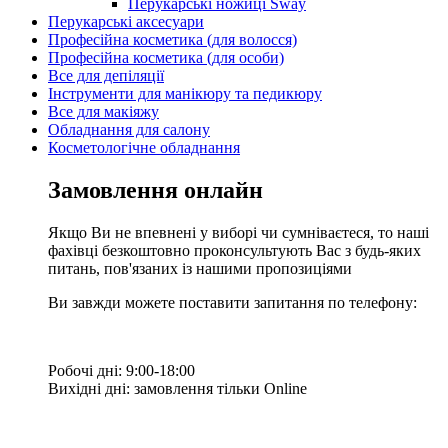
Перукарські ножиці Sway
Перукарські аксесуари
Професійна косметика (для волосся)
Професійна косметика (для особи)
Все для депіляції
Інструменти для манікюру та педикюру
Все для макіяжу
Обладнання для салону
Косметологічне обладнання
Замовлення онлайн
Якщо Ви не впевнені у виборі чи сумніваєтеся, то наші
фахівці безкоштовно проконсультують Вас з будь-яких
питань, пов'язаних із нашими пропозиціями
Ви завжди можете поставити запитання по телефону:
Робочі дні: 9:00-18:00
Вихідні дні: замовлення тільки Online