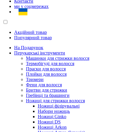
Контакти
ми у соцмережах
Акційний товар
Популярний товар
На Подарунок
Перукарські інструменти
Машинки для стрижки волосся
Термобігуді для волосся
Праски для волосся
Плойки для волосся
Тримери
Фени для волосся
Бритви для стрижки
Гребінці та брашинги
Ножиці для стрижки волосся
Ножиці філірувальні
Набори ножиць
Ножиці Ginko
Ножиці DS
Ножиці Arkon