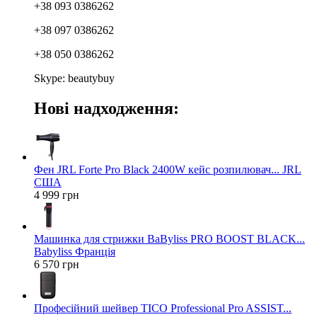
+38 093 0386262
+38 097 0386262
+38 050 0386262
Skype: beautybuy
Нові надходження:
Фен JRL Forte Pro Black 2400W кейс розпилювач... JRL
США
4 999 грн
Машинка для стрижки BaByliss PRO BOOST BLACK...
Babyliss Франція
6 570 грн
Професійний шейвер TICO Professional Pro ASSIST...