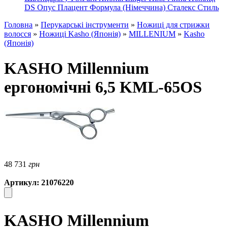
DS
Опус
Плацент Формула (Німеччина)
Сталекс
Стиль
Головна
»
Перукарські інструменти
»
Ножиці для стрижки
волосся
»
Ножиці Kasho (Японія)
»
MILLENIUM
»
Kasho
(Японія)
KASHO Millennium
ергономічні 6,5 KML-65OS
48 731
грн
Артикул: 21076220
KASHO Millennium