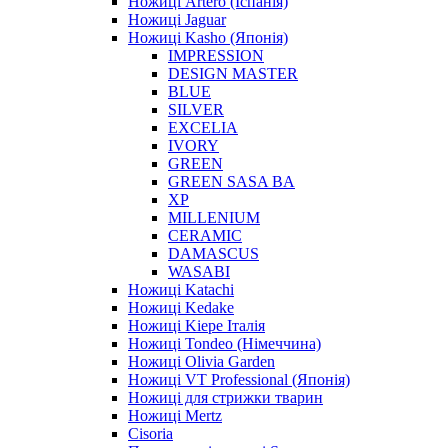
Ножиці Artero (Іспанія)
Ножиці Jaguar
Ножиці Kasho (Японія)
IMPRESSION
DESIGN MASTER
BLUE
SILVER
EXCELIA
IVORY
GREEN
GREEN SASA BA
XP
MILLENIUM
CERAMIC
DAMASCUS
WASABI
Ножиці Katachi
Ножиці Kedake
Ножиці Kiepe Італія
Ножиці Tondeo (Німеччина)
Ножиці Olivia Garden
Ножиці VT Professional (Японія)
Ножиці для стрижки тварин
Ножиці Mertz
Cisoria