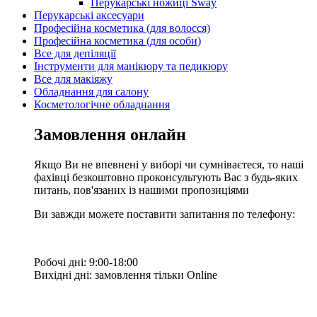
Перукарські ножиці Sway
Перукарські аксесуари
Професійна косметика (для волосся)
Професійна косметика (для особи)
Все для депіляції
Інструменти для манікюру та педикюру
Все для макіяжу
Обладнання для салону
Косметологічне обладнання
Замовлення онлайн
Якщо Ви не впевнені у виборі чи сумніваєтеся, то наші
фахівці безкоштовно проконсультують Вас з будь-яких
питань, пов'язаних із нашими пропозиціями
Ви завжди можете поставити запитання по телефону:
Робочі дні: 9:00-18:00
Вихідні дні: замовлення тільки Online