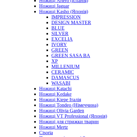
Ножиці Artero (Іспанія)
Ножиці Jaguar
Ножиці Kasho (Японія)
IMPRESSION
DESIGN MASTER
BLUE
SILVER
EXCELIA
IVORY
GREEN
GREEN SASA BA
XP
MILLENIUM
CERAMIC
DAMASCUS
WASABI
Ножиці Katachi
Ножиці Kedake
Ножиці Kiepe Італія
Ножиці Tondeo (Німеччина)
Ножиці Olivia Garden
Ножиці VT Professional (Японія)
Ножиці для стрижки тварин
Ножиці Mertz
Cisoria