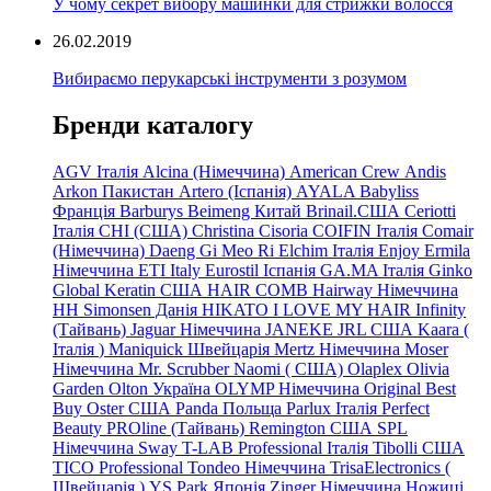
У чому секрет вибору машинки для стрижки волосся
26.02.2019
Вибираємо перукарські інструменти з розумом
Бренди каталогу
AGV Італія
Alcina (Німеччина)
American Crew
Andis
Arkon Пакистан
Artero (Іспанія)
AYALA
Babyliss
Франція
Barburys
Beimeng Китай
Brinail.США
Ceriotti
Італія
CHI (США)
Christina
Cisoria
COIFIN Італія
Comair
(Німеччина) Daeng
Gi
Meo
Ri
Elchim Італія
Enjoy
Ermila
Німеччина
ETI Italy
Eurostil Іспанія
GA.MA Італія
Ginko
Global Keratin США
HAIR COMB
Hairway Німеччина
HH Simonsen Данія
HIKATO
I LOVE MY HAIR
Infinity
(Тайвань)
Jaguar Німеччина
JANEKE
JRL
США
Kaara
(
Італія
)
Maniquick Швейцарія
Mertz Німеччина
Moser
Німеччина
Mr. Scrubber Naomi
(
США)
Olaplex
Olivia
Garden
Olton Україна
OLYMP Німеччина
Original Best
Buy
Oster США
Panda Польща
Parlux Італія
Perfect
Beauty
PROline (Тайвань)
Remington США
SPL
Німеччина
Sway
T-LAB Professional Італія
Tibolli США
TICO
Professional
Tondeo
Німеччина
TrisaElectronics (
Швейцарія
)
YS.Park Японія
Zinger Німеччина
Ножиці