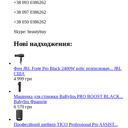
+38 093 0386262
+38 097 0386262
+38 050 0386262
Skype: beautybuy
Нові надходження:
Фен JRL Forte Pro Black 2400W кейс розпилювач... JRL
США
4 999 грн
Машинка для стрижки BaByliss PRO BOOST BLACK...
Babyliss Франція
6 570 грн
Професійний шейвер TICO Professional Pro ASSIST...