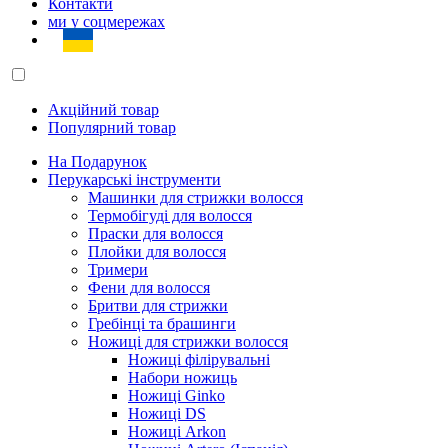
Контакти
ми у соцмережах
Акційний товар
Популярний товар
На Подарунок
Перукарські інструменти
Машинки для стрижки волосся
Термобігуді для волосся
Праски для волосся
Плойки для волосся
Тримери
Фени для волосся
Бритви для стрижки
Гребінці та брашинги
Ножиці для стрижки волосся
Ножиці філірувальні
Набори ножиць
Ножиці Ginko
Ножиці DS
Ножиці Arkon