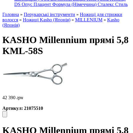
DS
Опус
Плацент Формула (Німеччина)
Сталекс
Стиль
Головна
»
Перукарські інструменти
»
Ножиці для стрижки
волосся
»
Ножиці Kasho (Японія)
»
MILLENIUM
»
Kasho
(Японія)
KASHO Millennium прямі 5,8
KML-58S
42 390
грн
Артикул: 21075510
KASHO Millennium прямі 5,8