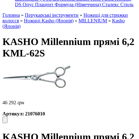
DS
Опус
Плацент Формула (Німеччина)
Сталекс
Стиль
Головна
»
Перукарські інструменти
»
Ножиці для стрижки
волосся
»
Ножиці Kasho (Японія)
»
MILLENIUM
»
Kasho
(Японія)
KASHO Millennium прямі 6,2
KML-62S
46 292
грн
Артикул: 21076010
KASHO Millennium прямі 6,2