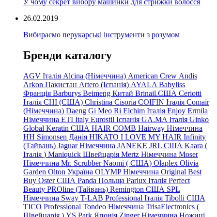
У чому секрет вибору машинки для стрижки волосся
26.02.2019
Вибираємо перукарські інструменти з розумом
Бренди каталогу
AGV Італія
Alcina (Німеччина)
American Crew
Andis
Arkon Пакистан
Artero (Іспанія)
AYALA
Babyliss
Франція
Barburys
Beimeng Китай
Brinail.США
Ceriotti
Італія
CHI (США)
Christina
Cisoria
COIFIN Італія
Comair
(Німеччина) Daeng
Gi
Meo
Ri
Elchim Італія
Enjoy
Ermila
Німеччина
ETI Italy
Eurostil Іспанія
GA.MA Італія
Ginko
Global Keratin США
HAIR COMB
Hairway Німеччина
HH Simonsen Данія
HIKATO
I LOVE MY HAIR
Infinity
(Тайвань)
Jaguar Німеччина
JANEKE
JRL
США
Kaara
(
Італія
)
Maniquick Швейцарія
Mertz Німеччина
Moser
Німеччина
Mr. Scrubber Naomi
(
США)
Olaplex
Olivia
Garden
Olton Україна
OLYMP Німеччина
Original Best
Buy
Oster США
Panda Польща
Parlux Італія
Perfect
Beauty
PROline (Тайвань)
Remington США
SPL
Німеччина
Sway
T-LAB Professional Італія
Tibolli США
TICO
Professional
Tondeo
Німеччина
TrisaElectronics (
Швейцарія
)
YS.Park Японія
Zinger Німеччина
Ножиці