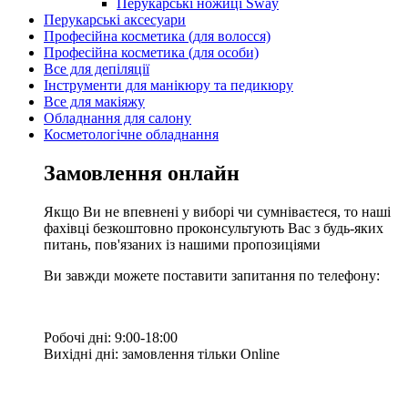
Перукарські ножиці Sway
Перукарські аксесуари
Професійна косметика (для волосся)
Професійна косметика (для особи)
Все для депіляції
Інструменти для манікюру та педикюру
Все для макіяжу
Обладнання для салону
Косметологічне обладнання
Замовлення онлайн
Якщо Ви не впевнені у виборі чи сумніваєтеся, то наші
фахівці безкоштовно проконсультують Вас з будь-яких
питань, пов'язаних із нашими пропозиціями
Ви завжди можете поставити запитання по телефону:
Робочі дні: 9:00-18:00
Вихідні дні: замовлення тільки Online