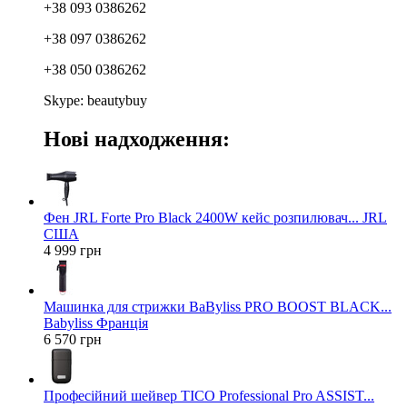
+38 093 0386262
+38 097 0386262
+38 050 0386262
Skype: beautybuy
Нові надходження:
Фен JRL Forte Pro Black 2400W кейс розпилювач... JRL
США
4 999 грн
Машинка для стрижки BaByliss PRO BOOST BLACK...
Babyliss Франція
6 570 грн
Професійний шейвер TICO Professional Pro ASSIST...