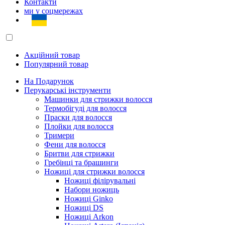
Контакти
ми у соцмережах
Акційний товар
Популярний товар
На Подарунок
Перукарські інструменти
Машинки для стрижки волосся
Термобігуді для волосся
Праски для волосся
Плойки для волосся
Тримери
Фени для волосся
Бритви для стрижки
Гребінці та брашинги
Ножиці для стрижки волосся
Ножиці філірувальні
Набори ножиць
Ножиці Ginko
Ножиці DS
Ножиці Arkon