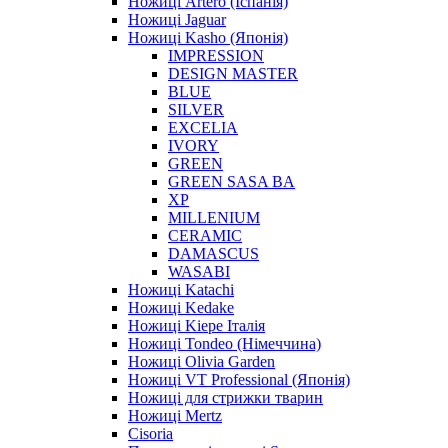
Ножиці Artero (Іспанія)
Ножиці Jaguar
Ножиці Kasho (Японія)
IMPRESSION
DESIGN MASTER
BLUE
SILVER
EXCELIA
IVORY
GREEN
GREEN SASA BA
XP
MILLENIUM
CERAMIC
DAMASCUS
WASABI
Ножиці Katachi
Ножиці Kedake
Ножиці Kiepe Італія
Ножиці Tondeo (Німеччина)
Ножиці Olivia Garden
Ножиці VT Professional (Японія)
Ножиці для стрижки тварин
Ножиці Mertz
Cisoria