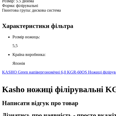
Розмір: 5.5 дюйма
Форма: філірувальні
Гвинтова група: дискова система
Характеристики фільтра
Розмір ножиць:
5,5
Країна виробника:
Японія
KASHO Green напівергономічні 6,0 KGR-60OS
Ножиці філірув
Kasho ножиці філірувальні KG
Написати відгук про товар
Дізнатись про наявність - просто вкажі