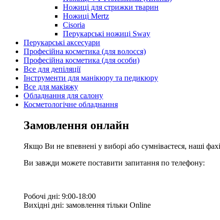
Ножиці для стрижки тварин
Ножиці Mertz
Cisoria
Перукарські ножиці Sway
Перукарські аксесуари
Професійна косметика (для волосся)
Професійна косметика (для особи)
Все для депіляції
Інструменти для манікюру та педикюру
Все для макіяжу
Обладнання для салону
Косметологічне обладнання
Замовлення онлайн
Якщо Ви не впевнені у виборі або сумніваєтеся, наші фа
Ви завжди можете поставити запитання по телефону:
Робочі дні: 9:00-18:00
Вихідні дні: замовлення тільки Online