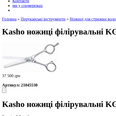
Контакти
ми у соцмережах
Головна
»
Перукарські інструменти
»
Ножиці для стрижки воло
Kasho ножиці філірувальні K
37 500
грн
Артикул: 21045530
Kasho ножиці філірувальні K