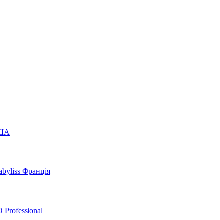
США
byliss Франція
 Professional