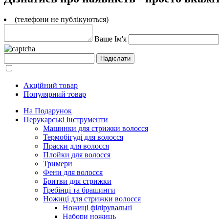
(телефони не публікуються)
Ваше Ім'я
Акційний товар
Популярний товар
На Подарунок
Перукарські інструменти
Машинки для стрижки волосся
Термобігуді для волосся
Праски для волосся
Плойки для волосся
Тримери
Фени для волосся
Бритви для стрижки
Гребінці та брашинги
Ножиці для стрижки волосся
Ножиці філірувальні
Набори ножиць