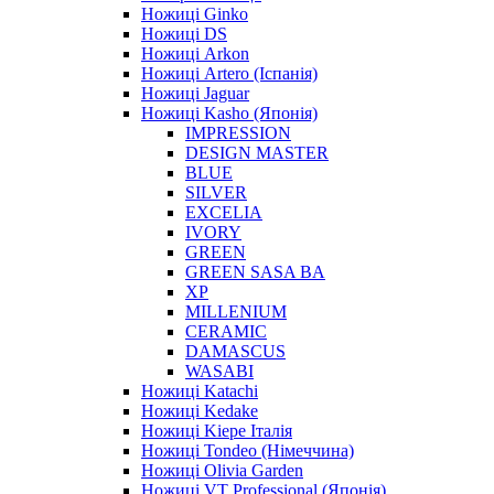
Ножиці Ginko
Ножиці DS
Ножиці Arkon
Ножиці Artero (Іспанія)
Ножиці Jaguar
Ножиці Kasho (Японія)
IMPRESSION
DESIGN MASTER
BLUE
SILVER
EXCELIA
IVORY
GREEN
GREEN SASA BA
XP
MILLENIUM
CERAMIC
DAMASCUS
WASABI
Ножиці Katachi
Ножиці Kedake
Ножиці Kiepe Італія
Ножиці Tondeo (Німеччина)
Ножиці Olivia Garden
Ножиці VT Professional (Японія)