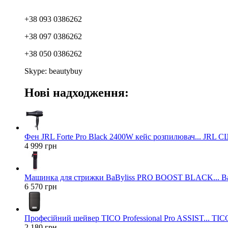
+38 093 0386262
+38 097 0386262
+38 050 0386262
Skype: beautybuy
Нові надходження:
Фен JRL Forte Pro Black 2400W кейс розпилювач... JRL 
4 999 грн
Машинка для стрижки BaByliss PRO BOOST BLACK... Ba
6 570 грн
Професійний шейвер TICO Professional Pro ASSIST... TICO
2 180 грн