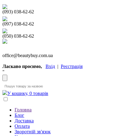
(093) 038-62-62
(097) 038-62-62
(050) 038-62-62
office@beautybuy.com.ua
Ласкаво просимо,
Вхід
|
Реєстрація
"
У кошику, 0 товарів
Головна
Блог
Доставка
Оплата
Зворотній зв'язок