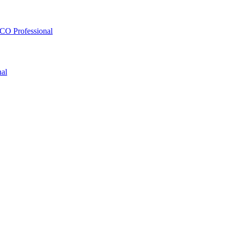
O Professional
al