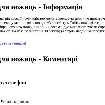
для ножиць - Інформація
і від корозії, тому майстер можете користуватися ним протягом 
сть змащувати ножиці, що дає м'якіший зріз. Тобто. ножиці стер
йкращого результату, виробник рекомендує використовувати сп
ькість на леза, залиште на 30 секунд та зітріть надлишки продук
ь (з пензликом)
для ножиць - Коментарі
ть телефон
Число з картинки