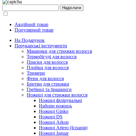
Акційний товар
Популярний товар
На Подарунок
Перукарські інструменти
Машинки для стрижки волосся
Термобігуді для волосся
Праски для волосся
Плойки для волосся
Тримери
Фени для волосся
Бритви для стрижки
Гребінці та брашинги
Ножиці для стрижки волосся
Ножиці філірувальні
Набори ножиць
Ножиці Ginko
Ножиці DS
Ножиці Arkon
Ножиці Artero (Іспанія)
Ножиці Jaguar