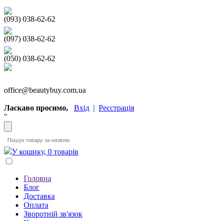
(093) 038-62-62
(097) 038-62-62
(050) 038-62-62
office@beautybuy.com.ua
Ласкаво просимо,
Вхід
|
Реєстрація
"
У кошику, 0 товарів
Головна
Блог
Доставка
Оплата
Зворотній зв'язок