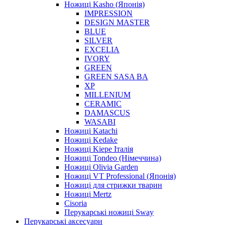
Ножиці Kasho (Японія)
IMPRESSION
DESIGN MASTER
BLUE
SILVER
EXCELIA
IVORY
GREEN
GREEN SASA BA
XP
MILLENIUM
CERAMIC
DAMASCUS
WASABI
Ножиці Katachi
Ножиці Kedake
Ножиці Kiepe Італія
Ножиці Tondeo (Німеччина)
Ножиці Olivia Garden
Ножиці VT Professional (Японія)
Ножиці для стрижки тварин
Ножиці Mertz
Cisoria
Перукарські ножиці Sway
Перукарські аксесуари