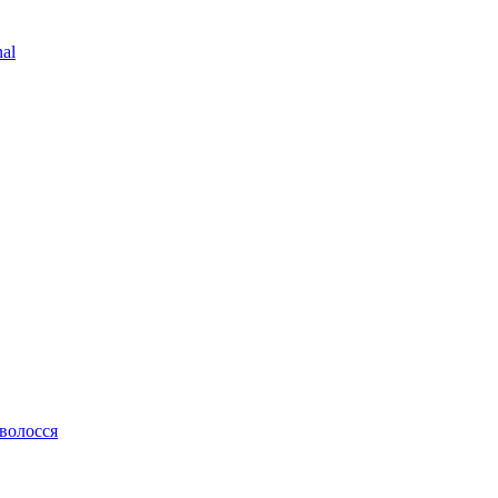
al
 волосся