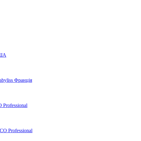
США
byliss Франція
 Professional
O Professional