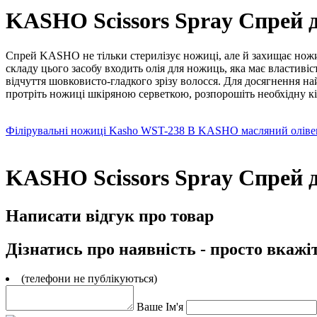
KASHO Scissors Spray Спрей 
Спрей KASHO не тільки стерилізує ножиці, але й захищає ножиц
складу цього засобу входить олія для ножиць, яка має властиві
відчуття шовковисто-гладкого зрізу волосся.
Для досягнення на
протріть ножиці шкіряною серветкою, розпорошіть необхідну кіл
Філірувальні ножиці Kasho WST-238 B
KASHO масляний олівец
KASHO Scissors Spray Спрей 
Написати відгук про товар
Дізнатись про наявність - просто вкажі
(телефони не публікуються)
Ваше Ім'я